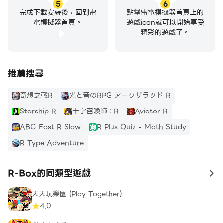
5
6
完成下載安裝後，回到雷
點擊雷電模擬器首頁上的
電模擬器首頁。
遊戲icon就可以開始享受
精彩的遊戲了。
推薦搜尋
奇想之戰R
光と音のRPG アークザラッド R
Starship R
十字召喚師：R
Aviator R
ABC Fast R Slow
R Plus Quiz - Math Study
R Type Adventure
R-Box的同類型遊戲
to
天天玩樂園 (Play Together)
4.0