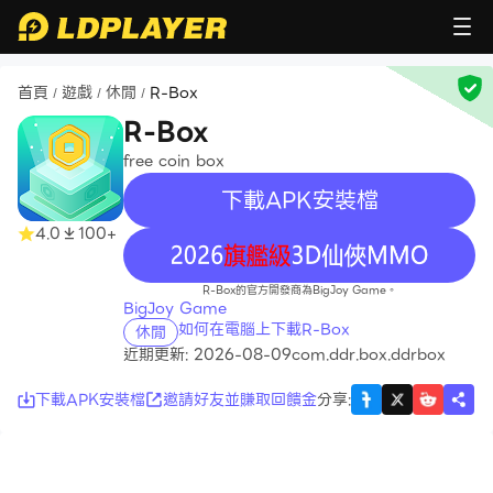
首頁
遊戲
休閒
R-Box
/
/
/
R-Box
free coin box
下載APK安裝檔
4.0
100+
recommend
R-Box的官方開發商為BigJoy Game。
BigJoy Game
如何在電腦上下載R-Box
休閒
近期更新: 2026-08-09
com.ddr.box.ddrbox
下載APK安裝檔
邀請好友並賺取回饋金
分享
: