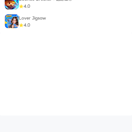
4.0
Lover Jigsaw
4.0