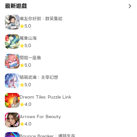
最新遊戲
to 
道友你好劍：群英集結
5.0
萬象山海
5.0
開局一座島
5.0
萌萌武道：主宰幻想
5.0
Dream Tiles: Puzzle Link​
4.0
Arrows For Beauty
4.0
Bounce Breaker：遺跡生存