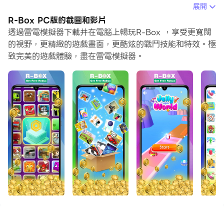
動作或任務很費時間很無聊，別擔心，巨集指令功能可以幫
展開
你解決你的煩惱！你只需要點擊螢幕記錄功能來記錄你的操
R-Box PC版的截圖和影片
作，然後把它留給巨集指令來解決。巨集指令功能完全自動
透過雷電模擬器下載并在電腦上暢玩R-Box ，享受更寬闊
化您的操作，讓您以最少的努力輕鬆贏得遊戲！！現在就開
的視野，更精緻的遊戲畫面，更酷炫的戰鬥技能和特效。極
致完美的遊戲體驗，盡在雷電模擬器。
始在電腦上下載和玩R-Box吧！
There are various exciting events and games
waiting for you in R-Box !
You can easily get free game coins in it.
There are also various lucky gifts!
● Various Games and Easy to learn
● Free daily rewards