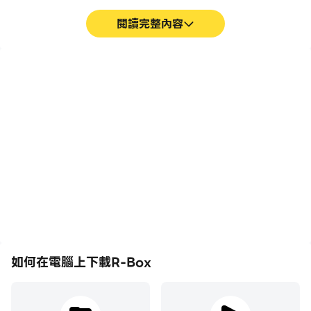
閱讀完整內容
巨集指令
超長續航
將一系列的操作組合成一個
在電腦上運行R-Box，無
按鍵，幫助你在R-Box中
需擔心電量不足和設備發熱
快速、自動地通過前期機械
等問題，想玩多久就玩多
化的刷圖過程，提高遊戲效
久。
率和體驗。
如何在電腦上下載R-Box