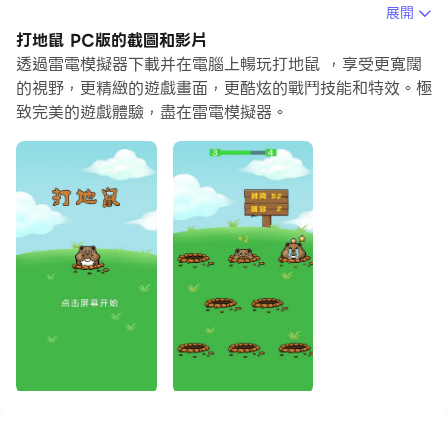
作或任務很費時間很無聊，別擔心，巨集指令功能可以幫你
展開
解決你的煩惱！你只需要點擊螢幕記錄功能來記錄你的操
打地鼠 PC版的截圖和影片
作，然後把它留給巨集指令來解決。巨集指令功能完全自動
透過雷電模擬器下載并在電腦上暢玩打地鼠 ，享受更寬闊
化您的操作，讓您以最少的努力輕鬆贏得遊戲！！現在就開
的視野，更精緻的遊戲畫面，更酷炫的戰鬥技能和特效。極
致完美的遊戲體驗，盡在雷電模擬器。
始在電腦上下載和玩打地鼠吧！
《打地鼠》是一款休閒類游戲，玩家可以帶著放鬆的心情來
玩。
玩法：玩家點擊屏幕打地鼠，根據打到地鼠的數量得分。
這款遊戲簡單有趣，面向每一個智能手機用戶，不需要任何
遊戲經驗都可以上手玩。簡單的規則，持續的挑戰讓每一位
玩家在遊戲中都能刷新自己並獲得成就感。