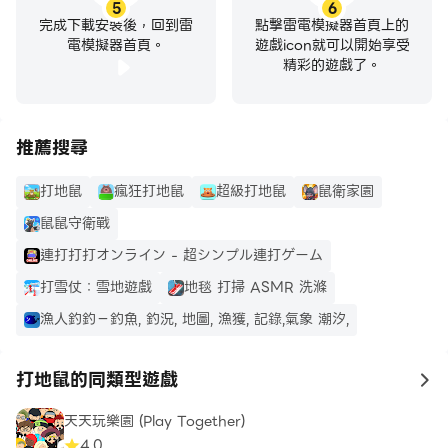
5
6
完成下載安裝後，回到雷
點擊雷電模擬器首頁上的
電模擬器首頁。
遊戲icon就可以開始享受
精彩的遊戲了。
推薦搜尋
打地鼠
瘋狂打地鼠
超級打地鼠
鼠衛家園
鼠鼠守衛戰
連打打打オンライン - 超シンプル連打ゲーム
打雪仗：雪地遊戲
地毯 打掃 ASMR 洗滌
漁人釣釣－釣魚, 釣況, 地圖, 漁獲, 記錄,氣象 潮汐,
打地鼠的同類型遊戲
to
天天玩樂園 (Play Together)
4.0