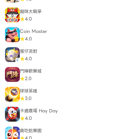
貓咪大戰爭
4.0
Coin Master
4.0
蛋仔派對
4.0
鬥陣歡樂城
2.0
球球英雄
3.0
卡通農場 Hay Day
4.0
貪吃蛇樂園
4.0