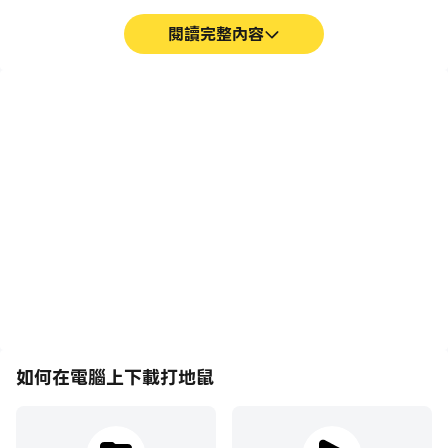
閱讀完整內容
巨集指令
超長續航
將一系列的操作組合成一個
在電腦上運行打地鼠，無需
按鍵，幫助你在打地鼠中快
擔心電量不足和設備發熱等
速、自動地通過前期機械化
問題，想玩多久就玩多久。
的刷圖過程，提高遊戲效率
和體驗。
如何在電腦上下載打地鼠