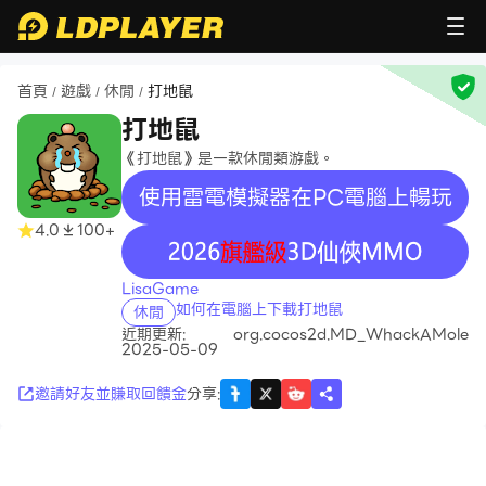
首頁
遊戲
休閒
打地鼠
/
/
/
打地鼠
《打地鼠》是一款休閒類游戲。
使用雷電模擬器在PC電腦上暢玩
4.0
100+
recommend
LisaGame
如何在電腦上下載打地鼠
休閒
近期更新:
org.cocos2d.MD_WhackAMole
2025-05-09
邀請好友並賺取回饋金
分享
: