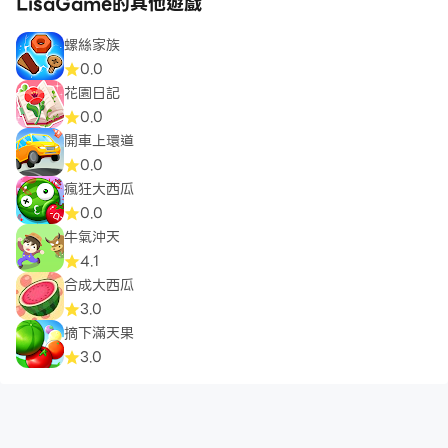
LisaGame的其他遊戲
螺絲家族
0.0
花園日記
0.0
開車上環道
0.0
瘋狂大西瓜
0.0
牛氣沖天
4.1
合成大西瓜
3.0
摘下滿天果
3.0