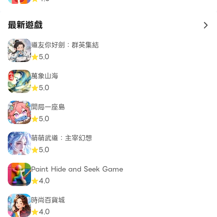
最新遊戲
to 
道友你好劍：群英集結
5.0
萬象山海
5.0
開局一座島
5.0
萌萌武道：主宰幻想
5.0
Paint Hide and Seek Game
4.0
時尚百貨城
4.0