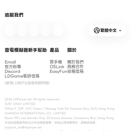
追蹤我們
繁體中文
雷電模擬器新手幫助
產品
關於
Email
雲手機
關於我們
官方粉專
OSLink
商務合作
Discord
EasyFun
投稿信箱
LDGame客訴信箱
(處理LD帳戶&儲值相關問題)
2026 LDPlayer.net. All rights reserved.
JUST OKAY LIMITED
Office F, 12/F, YHC Tower, 1 Sheung Yuet Rd, Kowloon Bay, KLN, Hong Kong
XUANZHI INTERNATIONAL CO., LIMITED
Room 1911, Lee Garden One, 33 Hysan Avenue, Causeway Bay, Hong Kong
本站的遊戲應用程式均來自網路蒐集，如有出現侵權情況，請聯絡信箱：
support_tw@ldplayer.net