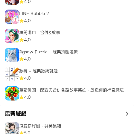
4.0
LINE Bubble 2
4.0
緋聞港口：合併&故事
4.0
Jigsaw Puzzle - 經典拼圖遊戲
4.0
數獨 - 經典數獨謎題
4.0
童話併國：配對與合併各路故事英雄，創造你的神奇魔法世
界
4.0
最新遊戲
to 
道友你好劍：群英集結
5.0