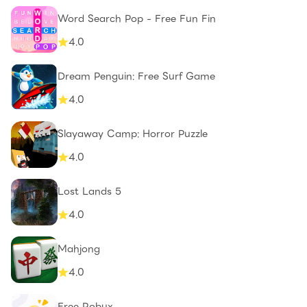
Word Search Pop - Free Fun Fin
4.0
Dream Penguin: Free Surf Game
4.0
Slayaway Camp: Horror Puzzle
4.0
Lost Lands 5
4.0
Mahjong
4.0
Free Robux