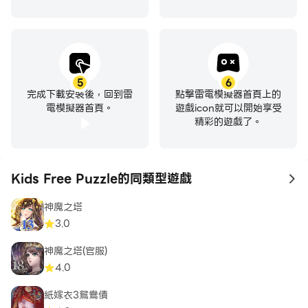
5
6
完成下載安裝後，回到雷
點擊雷電模擬器首頁上的
電模擬器首頁。
遊戲icon就可以開始享受
精彩的遊戲了。
Kids Free Puzzle的同類型遊戲
to
神魔之塔
3.0
神魔之塔(官服)
4.0
紙嫁衣3鴛鴦債