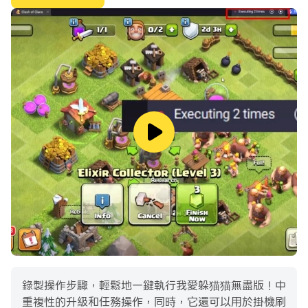
5個玩躲猫猫無盡版的理由
-卡哇伊的畫風中包含Tamagotchi和躲猫猫的元素，深受
孩子和女孩的喜愛
-一個簡單、免費、有趣且讓你停不下來的躲猫猫遊戲
-道具和超多關卡等你解鎖
-可以根據你自己的喜好定制專屬於你的躲猫猫無盡版遊戲
介面，選擇不同的背景、猫咪形象、小女孩和道具
-在這裡有超多可愛猫咪的皮膚可以收集，愛麗絲、洛麗
塔、漢服、和服等超多款小女孩的皮膚隨你挑選
-離線可用（如果您想支持我們，請打開Wi-Fi觀看視頻）
錄製操作步驟，輕鬆地一鍵執行我愛躲猫猫無盡版！中
供您收集
重複性的升級和任務操作，同時，它還可以用於掛機刷