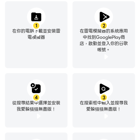
1
2
在你的電腦下載並安裝雷
在雷電模擬器的系統應用
電模擬器
中找到GooglePlay商
店，啟動並登入你的谷歌
帳號。
4
3
從搜尋結果中選擇並安裝
在搜索框中輸入並搜尋我
我愛躲猫猫無盡版！
愛躲猫猫無盡版！