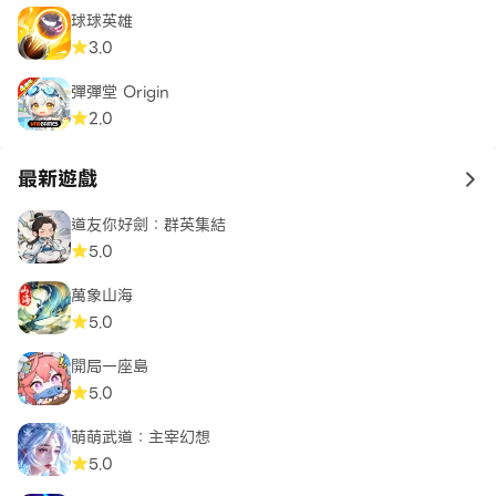
球球英雄
3.0
彈彈堂 Origin
2.0
最新遊戲
to 
道友你好劍：群英集結
5.0
萬象山海
5.0
開局一座島
5.0
萌萌武道：主宰幻想
5.0