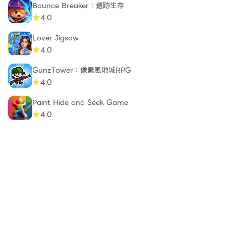
Bounce Breaker：遺跡生存
4.0
Lover Jigsaw
4.0
GunzTower：像素風地城RPG
4.0
Paint Hide and Seek Game
4.0