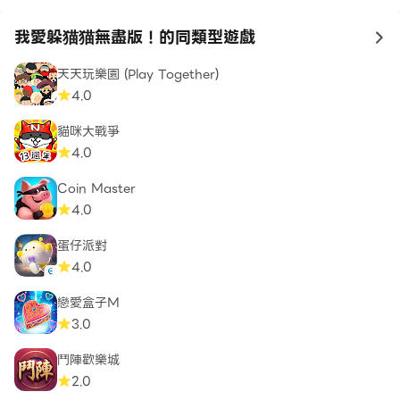
我愛躲猫猫無盡版！的同類型遊戲
to
天天玩樂園 (Play Together)
4.0
貓咪大戰爭
4.0
Coin Master
4.0
蛋仔派對
4.0
戀愛盒子M
3.0
鬥陣歡樂城
2.0