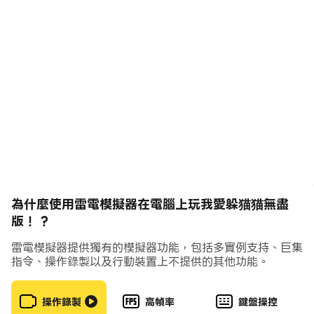
燈綠燈遊戲的元素，很適合你在空閒的時間玩幾關。 為了
不被猫咪發現，需要你幫助小女孩不斷的躲避在各種道具後
面，最後吃到蛋糕。 在這種緊張刺激的遊戲中，你能幫助
可憐的小女孩逃脫機靈的猫咪追捕嗎？ 你準備好贏得這場
魷魚遊戲的勝利了嘛？ 快幫助小女孩吃到蛋糕吧！
遊戲玩法：
-當猫咪躲起來的時候，這時候讓小女孩趕快跑向蛋糕
為什麼使用雷電模擬器在電腦上玩我愛躲猫猫無盡
-當猫咪看過來的時候，快把你的手指放在荧幕上，讓小女
版！ ?
孩停下來，躲在道具的後面，千萬不要被機靈的猫咪發現
雷電模擬器提供獨有的模擬器功能，包括多實例支持、巨集
指令、操作錄製以及行動裝置上不提供的其他功能。
-鬆開你的手指，讓小女孩一直跑向蛋糕
操作錄製
高幀率
鍵盤操控