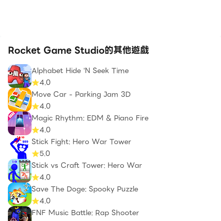
Rocket Game Studio的其他遊戲
Alphabet Hide 'N Seek Time
4.0
Move Car - Parking Jam 3D
4.0
Magic Rhythm: EDM & Piano Fire
4.0
Stick Fight: Hero War Tower
5.0
Stick vs Craft Tower: Hero War
4.0
Save The Doge: Spooky Puzzle
4.0
FNF Music Battle: Rap Shooter