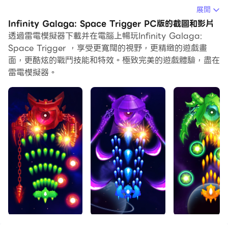
得沉浸式的遊戲體驗。
展開
Infinity Galaga: Space Trigger PC版的截圖和影片
當你在電腦上玩Infinity Galaga: Space Trigger的時
透過雷電模擬器下載并在電腦上暢玩Infinity Galaga:
候，你可以調整幀頻設定，享受流暢的遊戲體驗和酷炫的遊
Space Trigger ，享受更寬闊的視野，更精緻的遊戲畫
戲畫面。
面，更酷炫的戰鬥技能和特效。極致完美的遊戲體驗，盡在
雷電模擬器。
雷電模擬器還提供配置好的鍵盤映射，以最大限度地方便你
控制整個遊戲的操作。鍵盤映射功能的不斷最佳化還提高了
按鍵靈敏度和技能釋放精準度。為了增強你的遊戲體驗，雷
電模擬器還為你配置了特殊的按鈕，如射擊按鈕、隱藏滑鼠
按鈕、連續按鍵等。
如果你想用遊戲手把玩遊戲，自動啟用的遊戲手把檢測可以
幫助你在幾個簡單的點擊中自訂控制，自由移動你的英雄。
現在就開始在電腦上下載和玩Infinity Galaga: Space
Trigger吧！
你是 1945 年飛機主題/弓箭手類游戲的粉絲嗎？如果是這
樣，銀河射手：太空戰是您的年度最佳遊戲！讓我們進入太