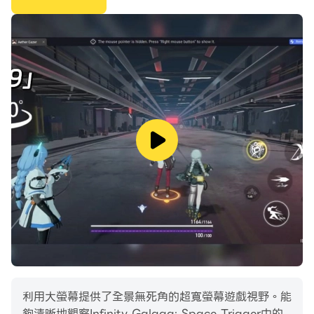
👍使用您的生存策略
選擇你最喜歡的子彈圖案並在每個星系戰鬥中建立它。超過
50 種不同的飛船和無人機技能可用於您的策略設置。
👍無盡的敵人
大量的 x 因素將在銀河戰中產生影響，從而使每次運行都
獨一無二。您可以一次又一次地快速挑戰關卡，同時嘗試最
好的技能組合來推進您的太空冒險！
利用大螢幕提供了全景無死角的超寬螢幕遊戲視野。能
夠清晰地觀察Infinity Galaga: Space Trigger中的