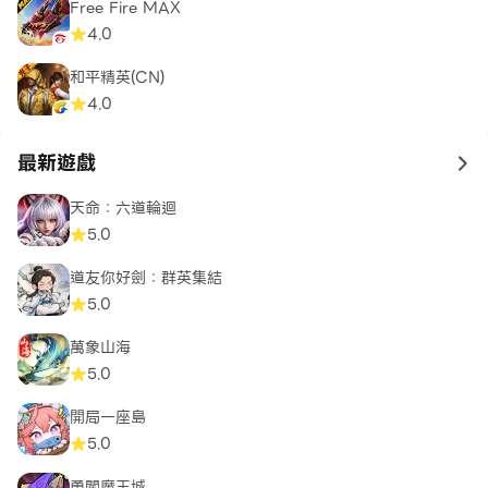
Free Fire MAX
4.0
和平精英(CN)
4.0
最新遊戲
to 
天命：六道輪迴
5.0
道友你好劍：群英集結
5.0
萬象山海
5.0
開局一座島
5.0
勇闖魔王城