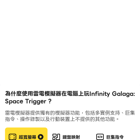
空戰，追求你最大的夢想——征服銀河！
Galactic Shooter: Space Battle 是一款街機射擊遊戲，
類似於 galaga 射擊遊戲，具有風格化的遊戲玩法。它不
是一款普通的外星人射擊遊戲，而是結合了經典的銀河攻擊
遊戲和 rogue-lite 功能。X 每次玩遊戲都會讓您著火。
為什麼使用雷電模擬器在電腦上玩Infinity Galaga:
👍遊戲特色
Space Trigger ?
在這款射擊遊戲中贏得與殘酷的卡拉狄加敵人和不同運動模
雷電模擬器提供獨有的模擬器功能，包括多實例支持、巨集
指令、操作錄製以及行動裝置上不提供的其他功能。
式和攻擊模式的陷阱的瘋狂空戰。你的屏幕將成為你的戰
場；強烈的導彈、激光和子彈將覆蓋它。穿越子彈風暴並擊
敗所有敵人；不要輸，否則你將不得不從頭開始！
超寬螢幕
鍵盤映射
巨集指令