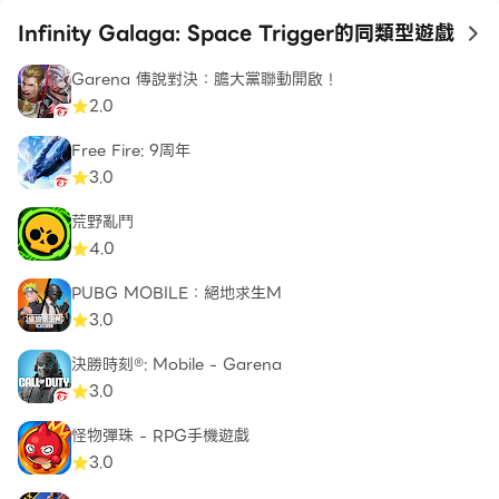
Infinity Galaga: Space Trigger的同類型遊戲
to
Garena 傳說對決：膽大黨聯動開啟！
2.0
Free Fire: 9周年
3.0
荒野亂鬥
4.0
PUBG MOBILE：絕地求生M
3.0
決勝時刻®: Mobile - Garena
3.0
怪物彈珠 - RPG手機遊戲
3.0