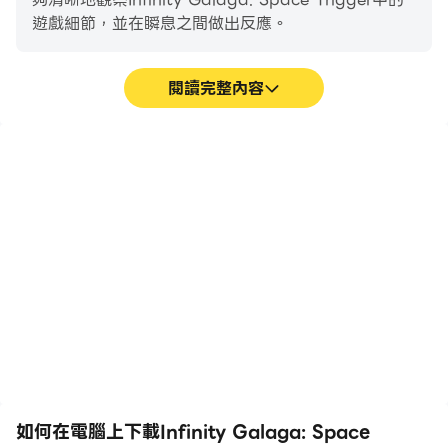
遊戲細節，並在瞬息之間做出反應。
👍怎麼玩
- 滑動以控制你的飛船並躲避敵人的子彈。
閱讀完整內容
- 使用硬幣和寶石升級或進化你的宇宙飛船，以對抗巨大的
高幀率
超長續航
敵人和外星入侵者。
在高FPS的支援下，
在電腦上運行Infinity
- 為每個級別和老闆使用適當的宇宙飛船和策略。
Infinity Galaga: Space
Galaga: Space
Trigger遊戲的畫面更加流
Trigger，無需擔心電量不
暢，動作更加連貫，增強了
足和設備發熱等問題，想玩
- 記得使用加電項目和助推器項目來更容易升級。
玩Infinity Galaga: Space
多久就玩多久。
Trigger的視覺體驗和沉浸
感。
如何在電腦上下載Infinity Galaga: Space