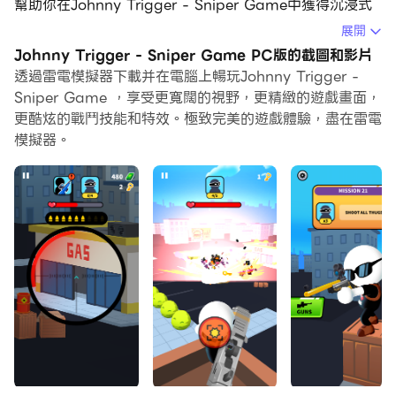
幫助你在Johnny Trigger - Sniper Game中獲得沉浸式
的遊戲體驗。
展開
Johnny Trigger - Sniper Game PC版的截圖和影片
當你在電腦上玩Johnny Trigger - Sniper Game的時
透過雷電模擬器下載并在電腦上暢玩Johnny Trigger -
候，你可以調整幀頻設定，享受流暢的遊戲體驗和酷炫的遊
Sniper Game ，享受更寬闊的視野，更精緻的遊戲畫面，
戲畫面。
更酷炫的戰鬥技能和特效。極致完美的遊戲體驗，盡在雷電
模擬器。
雷電模擬器還提供配置好的鍵盤映射，以最大限度地方便你
控制整個遊戲的操作。鍵盤映射功能的不斷最佳化還提高了
按鍵靈敏度和技能釋放精準度。為了增強你的遊戲體驗，雷
電模擬器還為你配置了特殊的按鈕，如射擊按鈕、隱藏滑鼠
按鈕、連續按鍵等。
如果你想用遊戲手把玩遊戲，自動啟用的遊戲手把檢測可以
幫助你在幾個簡單的點擊中自訂控制，自由移動你的英雄。
現在就開始在電腦上下載和玩Johnny Trigger - Sniper
Game吧！
The next generation of sniper games 🎯