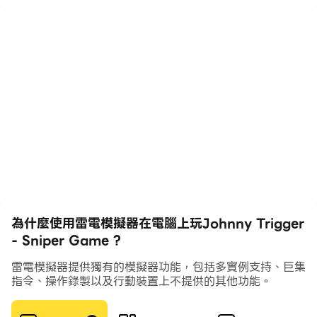
Usually such games make you run after enemies
and hide around corners, which feels stressful. Not
this time — sniper games have been modified and
advanced.
Bad guys can still hit you, but not as easily as
before. Now you are a skilled agent who always
finds the best spot for a perfect shot.
Great! Now you are a professional sharpshooter,
our warmest congratulations!
為什麼使用雷電模擬器在電腦上玩Johnny Trigger
- Sniper Game ?
Three tips to become the best agent ever.
雷電模擬器提供獨有的模擬器功能，包括多實例支持、巨集
指令、操作錄製以及行動裝置上不提供的其他功能。
Watch your ammo — usually 4 bullets per level,
sometimes up to 4 enemies 🎯. The boss needs