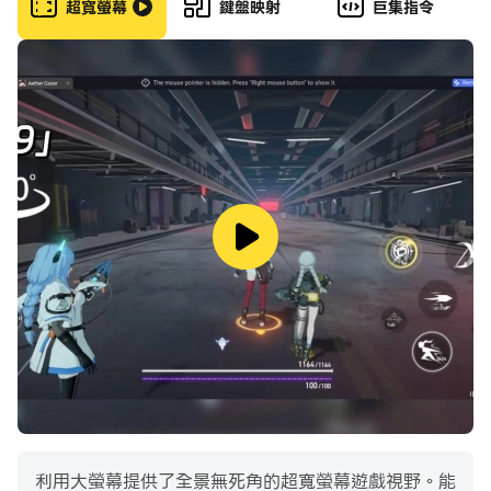
more than one shot to be defeated.
超寬螢幕
鍵盤映射
巨集指令
Precision is key — use the scope to line up the
perfect shot.
Stay sharp — enemies can run, hide or drive away,
and they can defeat you too.
The breakthrough in sniper games offers
distinctive features.💣
⚈ Diverse locations: from bakery to gas station.
⚈ Unlock and upgrade gear with earned money.
⚈ Protect civilians while chasing villains.
⚈ The main villain always tries to escape —
don’t let him!
⚈ Collect golden keys for extra rewards and
利用大螢幕提供了全景無死角的超寬螢幕遊戲視野。能
upgrades.