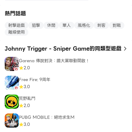
熱門話題
射擊遊戲
狙擊
休閒
單人
風格化
刺客
對戰
離線使用
Johnny Trigger - Sniper Game的同類型遊戲
to
Garena 傳說對決：膽大黨聯動開啟！
2.0
Free Fire: 9周年
3.0
荒野亂鬥
2.0
PUBG MOBILE：絕地求生M
3.0