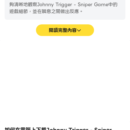
夠清晰地觀察Johnny Trigger - Sniper Game中的
遊戲細節，並在瞬息之間做出反應。
🔥 Time to choose: stick to old sniper games or
download «Johnny Trigger - Sniper Game» and
enjoy a fresh action experience!
閱讀完整內容
Privacy Policy: https://say.games/privacy-policy
高幀率
超長續航
Terms of Use: https://say.games/terms-of-use
在高FPS的支援下，
在電腦上運行Johnny
Johnny Trigger - Sniper
Trigger - Sniper
Game遊戲的畫面更加流
Game，無需擔心電量不
暢，動作更加連貫，增強了
足和設備發熱等問題，想玩
玩Johnny Trigger -
多久就玩多久。
Sniper Game的視覺體驗
和沉浸感。
如何在電腦上下載Johnny Trigger - Sniper