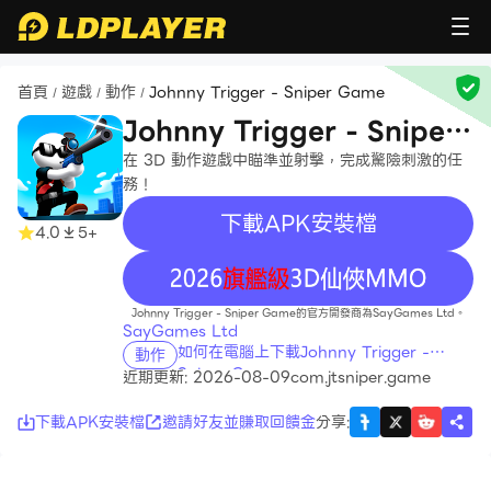
首頁
遊戲
動作
Johnny Trigger - Sniper Game
/
/
/
Johnny Trigger - Sniper
Game
在 3D 動作遊戲中瞄準並射擊，完成驚險刺激的任
務！
下載APK安裝檔
4.0
5+
recommend
Johnny Trigger - Sniper Game的官方開發商為SayGames Ltd。
SayGames Ltd
如何在電腦上下載Johnny Trigger -
動作
Sniper Game
近期更新: 2026-08-09
com.jtsniper.game
下載APK安裝檔
邀請好友並賺取回饋金
分享
: