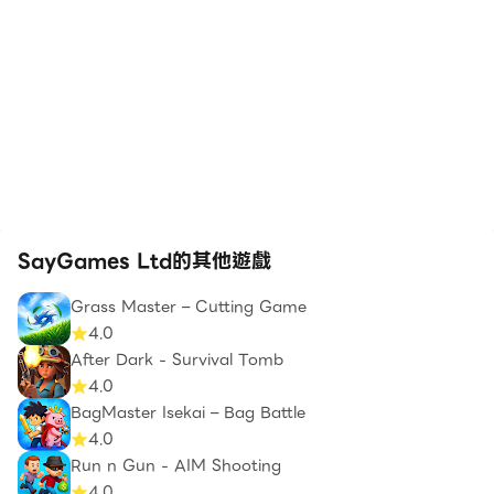
SayGames Ltd的其他遊戲
Grass Master – Cutting Game
4.0
After Dark - Survival Tomb
4.0
BagMaster Isekai – Bag Battle
4.0
Run n Gun - AIM Shooting
4.0