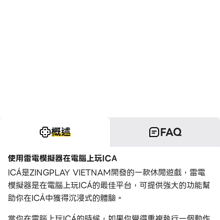
概述
FAQ
使用雷電模擬器在電腦上玩ICÁ
ICÁ是ZINGPLAY VIETNAM開發的一款休閒遊戲，雷電
模擬器是在電腦上玩ICÁ的最佳平台，可提供強大的功能幫
助你在ICÁ中獲得沉浸式的體驗。
當你在電腦上玩ICÁ的時候，如果你覺得重複執行一個動作