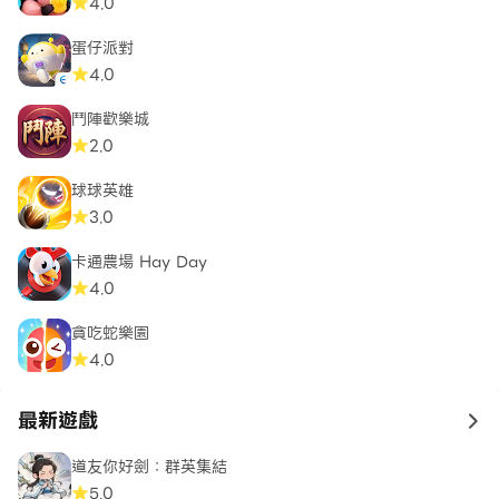
4.0
蛋仔派對
4.0
鬥陣歡樂城
2.0
球球英雄
3.0
卡通農場 Hay Day
4.0
貪吃蛇樂園
4.0
最新遊戲
to 
道友你好劍：群英集結
5.0