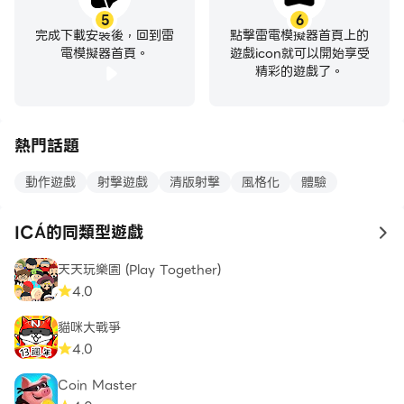
định phát hành trò chơi điện tử G1 trên mạng số:
5
6
230/QĐ-PTTH&TTĐT do Cục Phát thanh, truyền
完成下載安裝後，回到雷
點擊雷電模擬器首頁上的
電模擬器首頁。
遊戲icon就可以開始享受
hình và Thông tin điện tử cấp ngày 5/6/2026 (link:
精彩的遊戲了。
https://giayphep.abei.gov.vn/g1/132015)
Facebook: https://www.facebook.com/Icazingplay
熱門話題
---
Lưu ý: Trò chơi yêu cầu truy cập 1 số quyền trên
動作遊戲
射擊遊戲
清版射擊
風格化
體驗
máy của bạn để trải nghiệm tính năng 1 cách tốt
nhất : GET_ACCOUNTS,
ICÁ的同類型遊戲
to
READ_EXTERNAL_STORAGE,
WRITE_EXTERNAL_STORAGE
天天玩樂園 (Play Together)
4.0
貓咪大戰爭
4.0
Coin Master