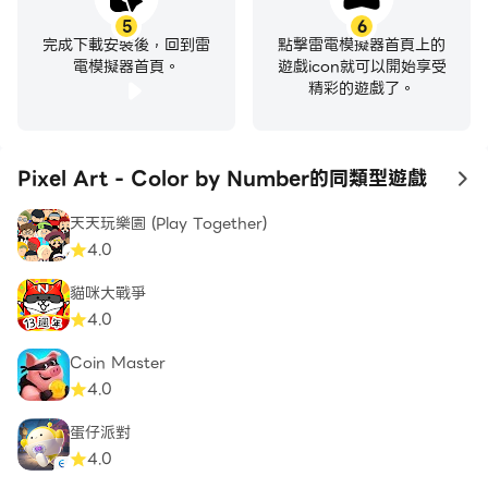
5
6
完成下載安裝後，回到雷
點擊雷電模擬器首頁上的
電模擬器首頁。
遊戲icon就可以開始享受
精彩的遊戲了。
Pixel Art - Color by Number的同類型遊戲
to
天天玩樂園 (Play Together)
4.0
貓咪大戰爭
4.0
Coin Master
4.0
蛋仔派對
4.0