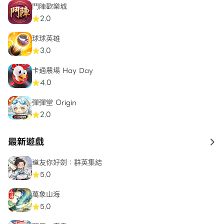
鬥陣歡樂城
2.0
球球英雄
3.0
卡通農場 Hay Day
4.0
彈彈堂 Origin
2.0
最新遊戲
to 
道友你好劍：群英集結
5.0
萬象山海
5.0