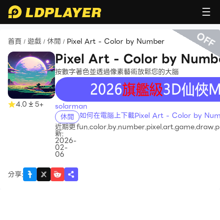
OFF
首頁
遊戲
休閒
Pixel Art - Color by Number
/
/
/
Pixel Art - Color by Numb
按數字著色並透過像素藝術放鬆您的大腦
recommend
4.0
5+
solarman
如何在電腦上下載Pixel Art - Color by Num
休閒
近期更
fun.color.by.number.pixel.art.game.draw.pu
新:
2026-
02-
06
分享
: