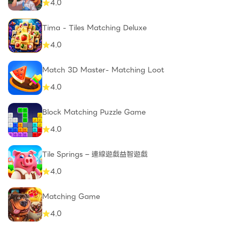
4.0
Tima - Tiles Matching Deluxe
4.0
Match 3D Master- Matching Loot
4.0
Block Matching Puzzle Game
4.0
Tile Springs – 連線遊戲益智遊‪戲
4.0
Matching Game
4.0