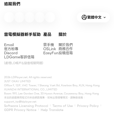
追蹤我們
繁體中文
雷電模擬器新手幫助
產品
關於
Email
雲手機
關於我們
官方粉專
OSLink
商務合作
Discord
EasyFun
投稿信箱
LDGame客訴信箱
(處理LD帳戶&儲值相關問題)
2026 LDPlayer.net. All rights reserved.
JUST OKAY LIMITED
Office F, 12/F, YHC Tower, 1 Sheung Yuet Rd, Kowloon Bay, KLN, Hong Kong
XUANZHI INTERNATIONAL CO., LIMITED
Room 1911, Lee Garden One, 33 Hysan Avenue, Causeway Bay, Hong Kong
本站的遊戲應用程式均來自網路蒐集，如有出現侵權情況，請聯絡信箱：
support_tw@ldplayer.net
Software Licensing Protocol
Terms of Use
Privacy Policy
GDPR Privacy Notice
Help Translate