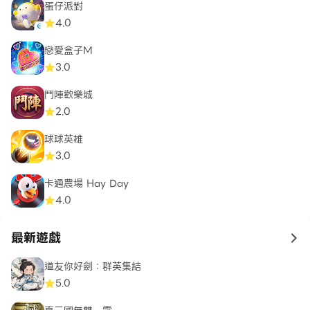
蛋仔派對
4.0
戀愛盒子M
3.0
鬥陣歡樂城
2.0
球球英雄
3.0
卡通農場 Hay Day
4.0
最新遊戲
to 
道友你好劍：群英集結
5.0