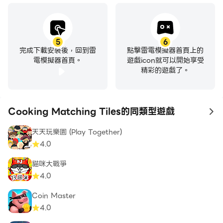
5
6
完成下載安裝後，回到雷
點擊雷電模擬器首頁上的
電模擬器首頁。
遊戲icon就可以開始享受
精彩的遊戲了。
Cooking Matching Tiles的同類型遊戲
to
天天玩樂園 (Play Together)
4.0
貓咪大戰爭
4.0
Coin Master
4.0