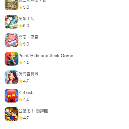
真三國無雙・霸
5.0
萬象山海
5.0
開局一座島
5.0
Paint Hide and Seek Game
4.0
時尚百貨城
4.0
Z Blast!
4.0
合體吧！ 衝鋒團
4.0