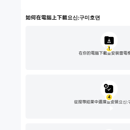
如何在電腦上下載요신:구미호뎐
1
在你的電腦下載並安裝雷電
4
從搜尋結果中選擇並安裝요신: