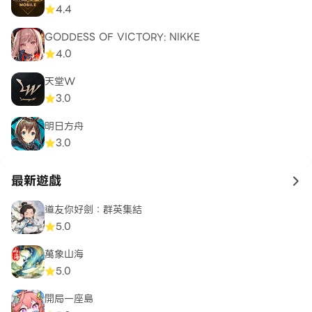
4.4
GODDESS OF VICTORY: NIKKE
4.0
天堂W
3.0
明日方舟
3.0
最新遊戲
to 
道友你好劍：群英集結
5.0
萬象山海
5.0
開局一座島