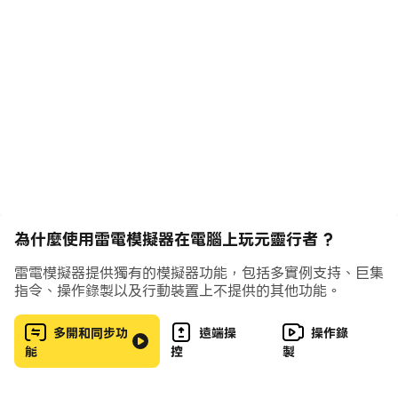
VIP10，等你做沖榜做大佬！
——————
【高爆福利.版本限定】
全方位狂歡福利越玩越驚喜。免費直儲！ 1000%超速打金
再送VIP直升卡。 10倍返利上線即送進階寶箱，打本暢通
無阻，升級輕輕鬆鬆。活動全部產出直儲幣，永久存入無上
限。限定福利版本，不容錯過！
【創新玩法.財神駕到】
突破創新玩法打破枯燥RPG節奏。主線支線不拖沓任意任
務都吸金，打怪掉落金幣直儲寶箱，財神駕到送神通，天天
為什麼使用雷電模擬器在電腦上玩元靈行者 ?
領紅包，暢任遊玩！
【跨服交互.為了部落】
雷電模擬器提供獨有的模擬器功能，包括多實例支持、巨集
萬人戰場，千種武學熱血激戰幻彩絕倫。還原仙俠祕境超高
指令、操作錄製以及行動裝置上不提供的其他功能。
真實質感，與好友攜手決戰，多種跨服歷練，為了部落為了
自己，仙魔爭霸主宰萬疆！
多開和同步功
遠端操
操作錄
能
控
製
【職業專屬.自由輪轉】
宗族後裔神通覺醒共救蒼生。專屬個性化服裝，百種服裝幻