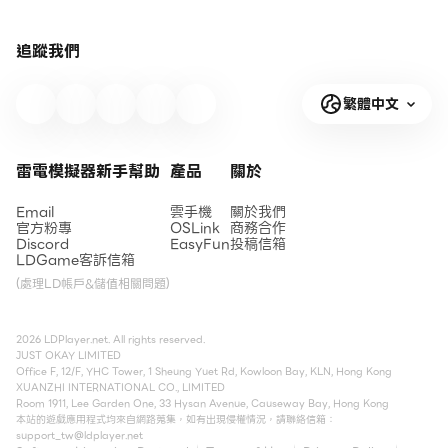
追蹤我們
繁體中文
雷電模擬器新手幫助
產品
關於
Email
雲手機
關於我們
官方粉專
OSLink
商務合作
Discord
EasyFun
投稿信箱
LDGame客訴信箱
(處理LD帳戶&儲值相關問題)
2026 LDPlayer.net. All rights reserved.
JUST OKAY LIMITED
Office F, 12/F, YHC Tower, 1 Sheung Yuet Rd, Kowloon Bay, KLN, Hong Kong
XUANZHI INTERNATIONAL CO., LIMITED
Room 1911, Lee Garden One, 33 Hysan Avenue, Causeway Bay, Hong Kong
本站的遊戲應用程式均來自網路蒐集，如有出現侵權情況，請聯絡信箱：
support_tw@ldplayer.net