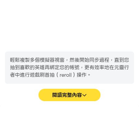
輕鬆複製多個模擬器視窗，然後開始同步過程，直到您
抽到喜歡的英雄再綁定您的帳號，更有效率地在元靈行
者中進行遊戲刷首抽（reroll）操作。
閱讀完整內容
高幀率
鍵盤和滑鼠
在高FPS的支援下，元靈行
在元靈行者中，玩家需要頻
者遊戲的畫面更加流暢，動
繁地進行操作，例如移動角