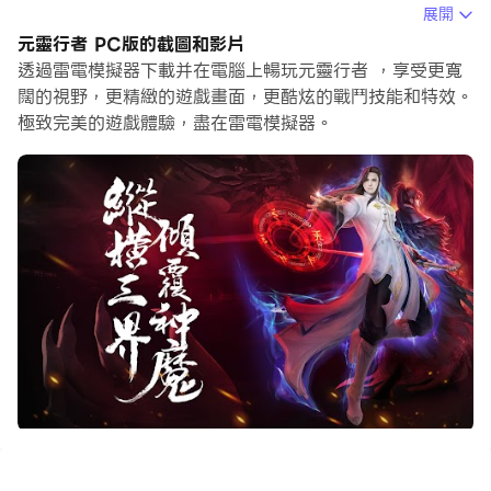
的初始玩家，多開和同步器功能對於首抽是非常有用的。你
展開
可以使用他們去複製多個模擬器然後開始同步過程。綁定您
元靈行者 PC版的截圖和影片
的帳號直到您抽到喜歡的英雄。
透過雷電模擬器下載并在電腦上暢玩元靈行者 ，享受更寬
闊的視野，更精緻的遊戲畫面，更酷炫的戰鬥技能和特效。
此外，操作錄製對於那些需要你升級和完成任務的遊戲是一
極致完美的遊戲體驗，盡在雷電模擬器。
個很棒的選擇！運行同步器並錄製您的操作，然後即時地重
複主實例的操作。通過這樣做，您可以同時執行2個或更多
的帳戶。你可以總在其他人之前得到你想要的英雄！這要歸
功於更快的刷初始和更省時的召喚！現在就開始在電腦上下
載和玩元靈行者吧！
《元靈行者》是以《山海經》等著述為遊戲世界基本架構，
以上古蠻荒為背景的大型3D玄幻角色扮演手機網絡遊戲。
在此版本我們加入了兩名高強輸出新角色：近戰輸出【魔
僧】、遠戰輸出【天師】！還原最真實的仙俠MMO，輕鬆
娛樂日常，暢快高爆戰鬥。
不肝？我們隨時掛機送戰力值經驗值，遊戲升級不掉隊。
不氪？我們免費送首儲領神器，送上千美元直儲卡直升