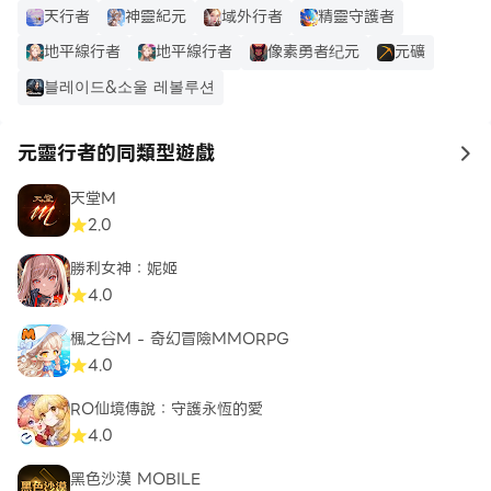
天行者
神靈紀元
域外行者
精靈守護者
地平線行者
地平線行者
像素勇者纪元
元礦
블레이드&소울 레볼루션
元靈行者的同類型遊戲
to
天堂M
2.0
勝利女神：妮姬
4.0
楓之谷M - 奇幻冒險MMORPG
4.0
RO仙境傳說：守護永恆的愛
4.0
黑色沙漠 MOBILE