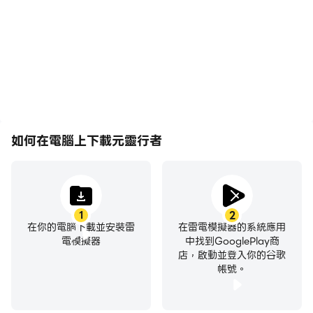
作更加連貫，增強了玩元靈
色、選擇技能、進行戰鬥
行者的視覺體驗和沉浸感。
等，而鍵盤和滑鼠能夠提供
更方便、更快速的操作響
應。
如何在電腦上下載元靈行者
1
2
在你的電腦下載並安裝雷
在雷電模擬器的系統應用
電模擬器
中找到GooglePlay商
店，啟動並登入你的谷歌
帳號。