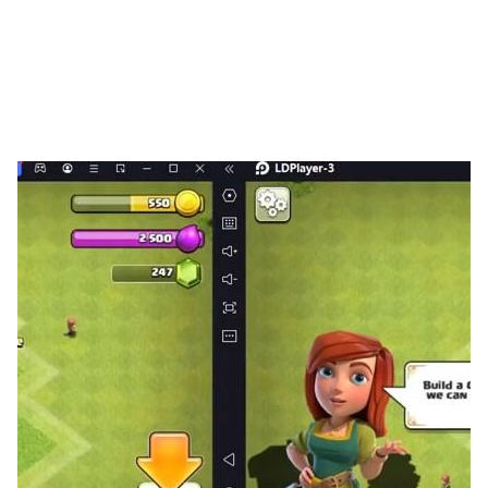
形，獨有技能相互克制各顯神通。七大職業自由選擇隨心
玩，體驗各職業特色極致戰鬥快感！
【花魁主播.情感互動】
神女降臨知萬物之情，曉縱生之長。美女花魁來互動，拯救
蒼生大荒得的你也有情緣守護陪伴，官方送玫瑰玩家贈主
播，好感增加互動滿滿來點讚！