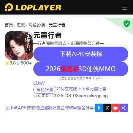
首頁
遊戲
角色扮演
元靈行者
/
/
/
元靈行者
—行者問道禦風去，山海喚靈祭元神—
下載APK安裝檔
3.8
500+
recommend
元靈行者的官方開發商為EURV。
EURV
如何在電腦上下載元靈行者
角色扮演
近期更新: 2026-08-08
com.ylszgg.bg
下載APK安裝檔
邀請好友並賺取回饋金
分享
: