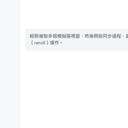
輕鬆複製多個模擬器視窗，然後開始同步過程，
（reroll）操作。
高幀率
在高FPS的支援下，修仙也瘋狂：喵嗚！扭扭大聖來襲
貫，增強了玩修仙也瘋狂：喵嗚！扭扭大聖來