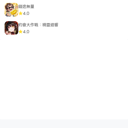
錢途無量
4.0
約會大作戰：精靈迴響
4.0