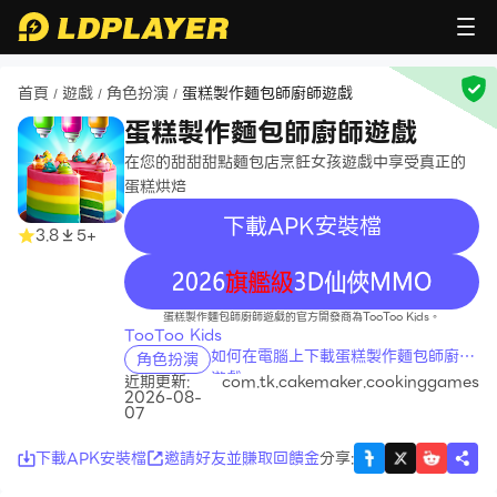
首頁
遊戲
角色扮演
蛋糕製作麵包師廚師遊戲
/
/
/
蛋糕製作麵包師廚師遊戲
在您的甜甜甜點麵包店烹飪女孩遊戲中享受真正的
蛋糕烘焙
下載APK安裝檔
3.8
5+
recommend
蛋糕製作麵包師廚師遊戲的官方開發商為TooToo Kids。
TooToo Kids
如何在電腦上下載蛋糕製作麵包師廚師
角色扮演
遊戲
近期更新:
com.tk.cakemaker.cookinggames
2026-08-
07
下載APK安裝檔
邀請好友並賺取回饋金
分享
: