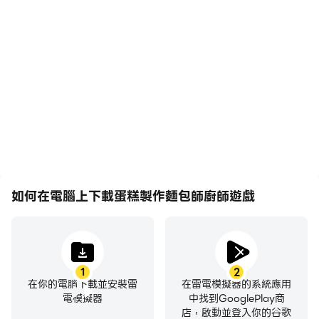
高幀率
鍵盤和滑鼠
在高FPS的支援下，蛋糕製
在蛋糕製作麵包師廚師遊戲
作麵包師廚師遊戲遊戲的畫
中，玩家需要頻繁地進行操
面更加流暢，動作更加連
作，例如移動角色、選擇技
貫，增強了玩蛋糕製作麵包
能、進行戰鬥等，而鍵盤和
師廚師遊戲的視覺體驗和沉
滑鼠能夠提供更方便、更快
浸感。
速的操作響應。
如何在電腦上下載蛋糕製作麵包師廚師遊戲
1
2
在你的電腦下載並安裝雷
在雷電模擬器的系統應用
電模擬器
中找到GooglePlay商
店，啟動並登入你的谷歌