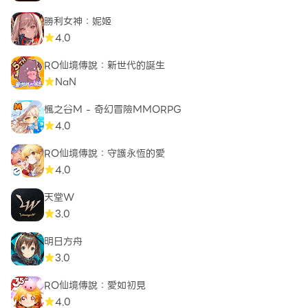
勝利女神：妮姬
4.0
RO仙境傳說：新世代的誕生
NaN
楓之谷M - 奇幻冒險MMORPG
4.0
RO仙境傳說：守護永恆的愛
4.0
天堂W
3.0
明日方舟
3.0
RO仙境傳說：愛如初見
4.0