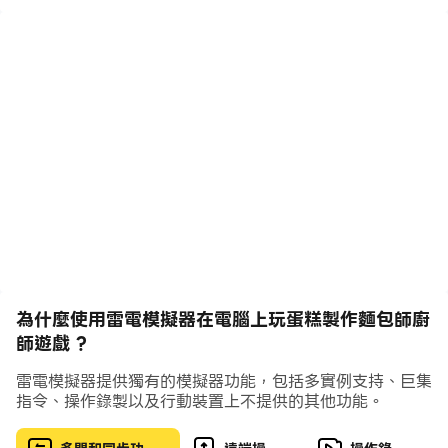
作遊戲，並加入這個蛋糕食物廚房遊戲。玩，有很多樂趣與
這個蛋糕製造商蛋糕烹飪大師遊戲。開始甜點廚師蛋糕製作
遊戲的冒險，並在自己的烹飪麵包店享用美味的奶油蛋糕。
在您自己的著名廚師狂熱蛋糕製作麵包店中扮演沙漠廚師。
具有驚人和令人上癮的水準的女孩蛋糕遊戲正在等著你在這
個甜點廚師蛋糕烹飪遊戲的女孩。歡迎所有霜淇淋蛋糕甜點
愛好者。驚人的烹飪遊戲，令人上癮和有趣的水準玩，並製
作美味可口的霜淇淋蛋糕和乾果蛋糕。女孩冒險的烘焙遊戲
在這裡，你必須玩這個甜蜜的麵包廚師遊戲的女孩。在這個
麵包師廚師遊戲中享受甜點製作蛋糕烘焙遊戲。甜點製作甜
蛋糕遊戲將增強你的蛋糕製造商蛋糕遊戲技能。裝扮你可愛
的甜甜點蛋糕與很多美味的設計在這個最好的麵包師美味的
為什麼使用雷電模擬器在電腦上玩蛋糕製作麵包師廚
廚師遊戲。有趣的烹飪遊戲的女孩將有很多瘋狂和美味的澆
師遊戲 ?
頭供您應用，讓您的一天更加有趣。霜淇淋蛋糕製造商巧克
力和奶油連衣裙為您的可愛蛋糕正在等著你在這個蛋糕製造
雷電模擬器提供獨有的模擬器功能，包括多實例支持、巨集
商甜點廚師遊戲。 設計，烘烤和裝飾您的蛋糕，並與這家
指令、操作錄製以及行動裝置上不提供的其他功能。
甜美的著名廚師麵包店一起開始您的冒險之旅。美味的烹飪