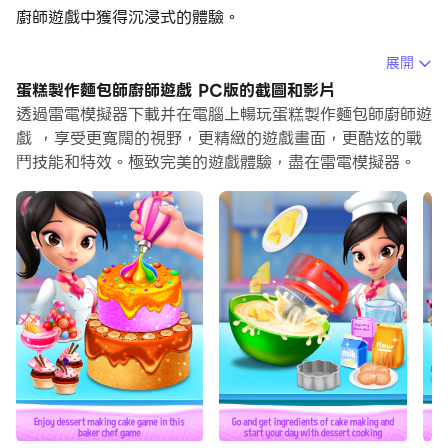
廚師遊戲中獲得沉浸式的體驗。
當你在電腦上玩蛋糕製作麵包師廚師遊戲的時候，作為一個
展開
想要運行新帳號的初始玩家，多開和同步器功能對於首抽是
蛋糕製作麵包師廚師遊戲 PC版的截圖和影片
非常有用的。你可以使用他們去複製多個模擬器然後開始同
透過雷電模擬器下載并在電腦上暢玩蛋糕製作麵包師廚師遊
步過程。綁定您的帳號直到您抽到喜歡的英雄。
戲 ，享受更寬闊的視野，更精緻的遊戲畫面，更酷炫的戰
鬥技能和特效。極致完美的遊戲體驗，盡在雷電模擬器。
此外，操作錄製對於那些需要你升級和完成任務的遊戲是一
個很棒的選擇！運行同步器並錄製您的操作，然後即時地重
複主實例的操作。通過這樣做，您可以同時執行2個或更多
的帳戶。你可以總在其他人之前得到你想要的英雄！這要歸
功於更快的刷初始和更省時的召喚！現在就開始在電腦上下
載和玩蛋糕製作麵包師廚師遊戲吧！
玩，有很多樂趣與這個烹飪蛋糕製作遊戲的女孩。令人上癮
和驚人的蛋糕集合在這個甜蜜的蛋糕麵包烹飪遊戲中等著
你。蛋糕製造商烘焙遊戲的女孩將有很多驚人的澆頭，讓你
成長蛋糕與這個麵包店遊戲。成為美味的廚師的美味蛋糕製