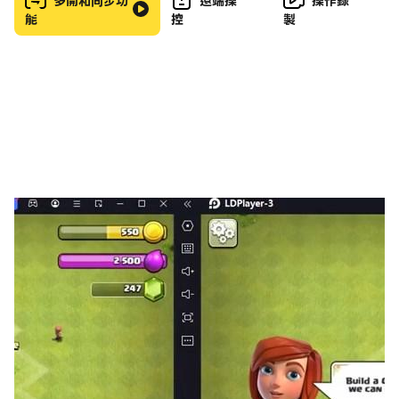
澆頭樂趣與你一起，首先你必須設計和烘焙你的蛋糕在這個
多開和同步功
遠端操
操作錄
能
控
製
蛋糕烹飪遊戲的女孩。去從超市獲得霜淇淋蛋糕製造商蛋糕
製作的食材，並以甜點烹飪開始新的一天。現在你有你所有
的食材讓他們為蛋糕製造商廚師狂熱女孩的遊戲的烘焙過程
做好準備。從設計選擇您的烘焙和裝飾蛋糕烹飪遊戲開始。
選擇您最喜歡的設計，並開始在這個蛋糕甜點廚師遊戲中製
作蛋糕。著名的廚師烹飪蛋糕製作遊戲與水準是在這裡為你
們的女孩。在這個蛋糕製作遊戲中有各種各樣的蛋糕。選擇
您的蛋糕類別和美味蛋糕的設計。塗抹您選擇的焦糖和奶
油，讓它們變成美味的蛋糕製作霜淇淋蛋糕機的形狀。 現
在你的蛋糕已經準備好了，但你必須通過你的蛋糕烹飪和澆
頂過程讓它們穿好衣服。在蛋糕上澆頭，簡單易上癮。只需
點擊並在您最喜歡的甜麵包烹飪遊戲的蛋糕上添加您的餡
料。烹飪蛋糕甜點廚師遊戲頂部有很多種類供您選擇。添加
一些漿果和乾果在你的甜麵包店烹飪女孩遊戲的美味蛋糕
上。玩這個蛋糕製造商蛋糕遊戲2022玩得開心。