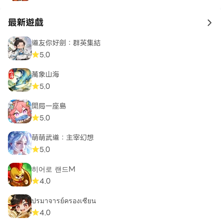
最新遊戲
to 
道友你好劍：群英集結
5.0
萬象山海
5.0
開局一座島
5.0
萌萌武道：主宰幻想
5.0
히어로 랜드M
4.0
ปรมาจารย์ครองเซียน
4.0