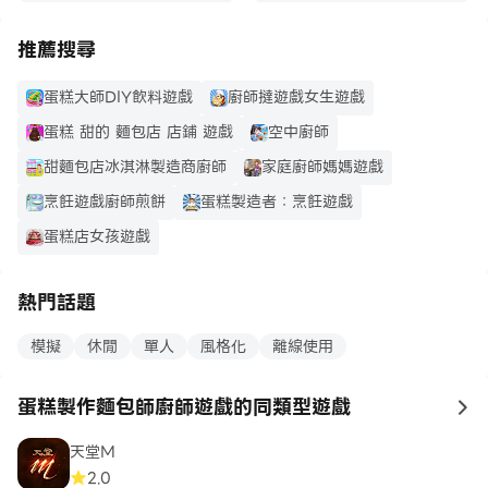
推薦搜尋
蛋糕大師DIY飲料遊戲
廚師撻遊戲女生遊戲
蛋糕 甜的 麵包店 店鋪 遊戲
空中廚師
甜麵包店冰淇淋製造商廚師
家庭廚師媽媽遊戲
烹飪遊戲廚師煎餅
蛋糕製造者：烹飪遊戲
蛋糕店女孩遊戲
熱門話題
模擬
休閒
單人
風格化
離線使用
蛋糕製作麵包師廚師遊戲的同類型遊戲
to
天堂M
2.0