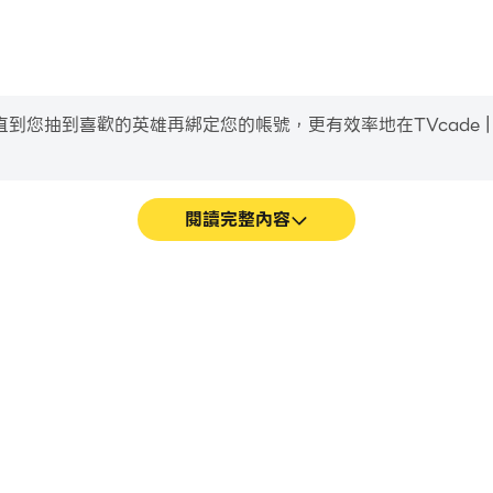
到喜歡的英雄再綁定您的帳號，更有效率地在TVcade | Andr
閱讀完整內容
cade遊戲的畫面更加流暢，動作更加連
輕鬆記錄下在TVcade | And
cade的視覺體驗和沉浸感。
改進駕駛技術，或