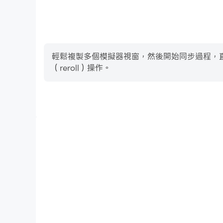
輕鬆複製多個模擬器視窗，然後開始同步過程，直到您抽
（reroll）操作。
高幀率
在高FPS的支援下，TVcade | Android TV Ar
貫，增強了玩TVcade | Android TV Ar