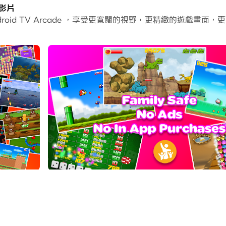
個應用程式和帳戶。
和影片
ndroid TV Arcade ，享受更寬闊的視野，更精緻的遊戲
常容易。
PC上運行。享受PC端的大螢幕和高畫質畫質吧!
+ games — and all future games added.
matching games, TVcade has something for everyone in the 
s required, no subscriptions, no surprises.
fun for the whole family.
 run smoothly. Please make sure Android TV is running a