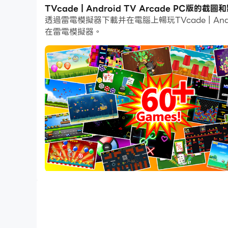
通過多開和同步功能，你甚至可以在PC上運行多
TVcade | Android TV Arcade PC版的截圖
透過雷電模擬器下載并在電腦上暢玩TVcade | A
而文件互傳功能讓分享圖像、影片和文件也變得非
在雷電模擬器。
下載TVcade | Android TV Arcade並在
One purchase gives you instant access to 60
Whether you enjoy arcade games, shooters, or 
right there on your Android TV — no controller
One simple purchase. Over 60 games. Endless 
Important: TVcade requires a 60hz display to
60+ built-in arcade games
Future games included at no additional cost
Family friendly
Designed exclusively for Android TV