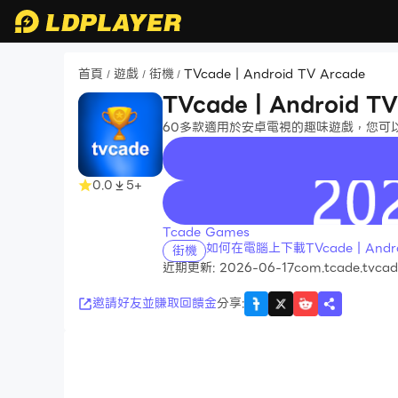
首頁
遊戲
街機
TVcade | Android TV Arcade
/
/
/
TVcade | Android T
60多款適用於安卓電視的趣味遊戲，您可
0.0
5+
recommend
Tcade Games
如何在電腦上下載TVcade | Androi
街機
近期更新: 2026-06-17
com.tcade.tvca
邀請好友並賺取回饋金
分享
: