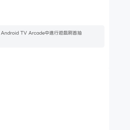
oid TV Arcade中進行遊戲刷首抽
影片錄製
roid TV Arcade中的賽事表現和操作過程，有助於學習和
者與其他玩家分享自己的遊戲經歷和成就。