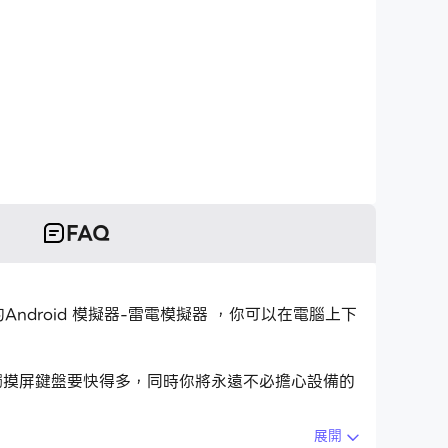
FAQ
好的Android 模擬器-雷電模擬器 ，你可以在電腦上下
程式比用觸摸屏鍵盤要快得多，同時你將永遠不必擔心設備的
展開