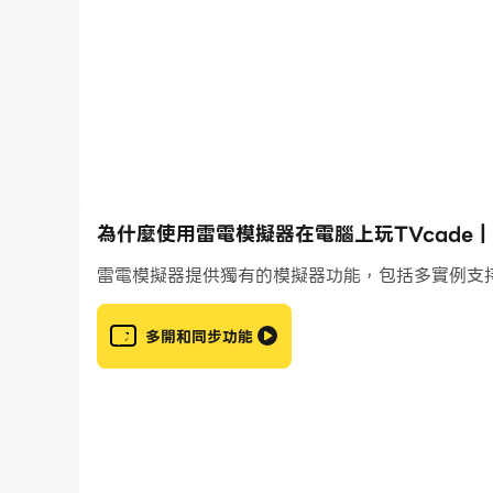
No ads
No in-app purchases
No additional downloading required
Outstanding value for the price
TVcade for Android TV — your living room ar
為什麼使用雷電模擬器在電腦上玩TVcade | And
雷電模擬器提供獨有的模擬器功能，包括多實例支
多開和同步功能