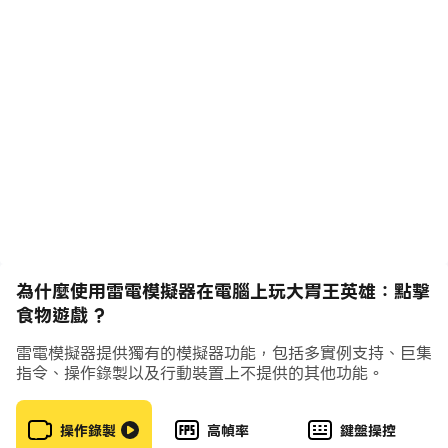
餵飽你的吃貨英雄，直到你收集到足夠的重量來出售。 賺
取吃點升級彩虹小伙伴，更快消耗身邊的一切！ 在這款最
好的彩虹朋友遊戲之一中成為最胖的食物冠軍！
為什麼您會喜歡這款美食遊戲：
- 激動人心的美食大戰
- 你最喜歡的角色
- 大量食物可供食用
- 漂亮的 3D 圖形
- ASMR飲食體驗
為什麼使用雷電模擬器在電腦上玩大胃王英雄：點擊
- 無限升級
食物遊戲 ?
不要停止進食！ 在這個超級有趣的飲食遊戲中增加體重，
雷電模擬器提供獨有的模擬器功能，包括多實例支持、巨集
指令、操作錄製以及行動裝置上不提供的其他功能。
解鎖新關卡，吃掉世界上的一切！ 立即免費下載 Eating
Hero！
操作錄製
高幀率
鍵盤操控