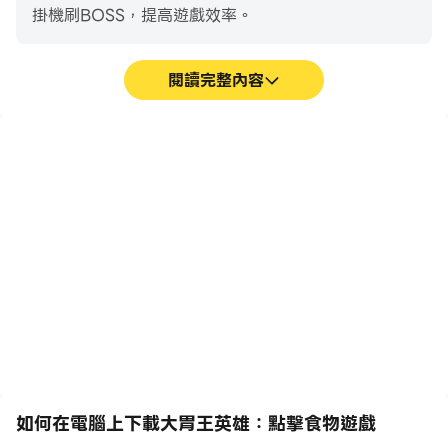
掛機刷BOSS，提高遊戲效率。
閱讀完整內容
巨集指令
超長續航
將一系列的操作組合成一個
在電腦上運行大胃王英雄：
按鍵，幫助你在大胃王英
點擊食物遊戲，無需擔心電
雄：點擊食物遊戲中快速、
量不足和設備發熱等問題，
自動地通過前期機械化的刷
想玩多久就玩多久。
圖過程，提高遊戲效率和體
驗。
如何在電腦上下載大胃王英雄：點擊食物遊戲