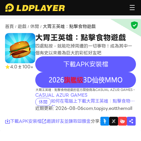
首頁
遊戲
休閒
大胃王英雄：點擊食物遊戲
/
/
/
大胃王英雄：點擊食物遊戲
四處點按，就能吃掉周遭的一切事物！成為其中一
個有史以來最為巨大的彩虹好友吧
下載APK安裝檔
4.0
100+
recommend
大胃王英雄：點擊食物遊戲的官方開發商為CASUAL AZUR GAMES。
CASUAL AZUR GAMES
如何在電腦上下載大胃王英雄：點擊食物遊
休閒
戲
近期更新: 2026-08-06
com.tapjoy.eatthemall
下載APK安裝檔
邀請好友並賺取回饋金
分享
: