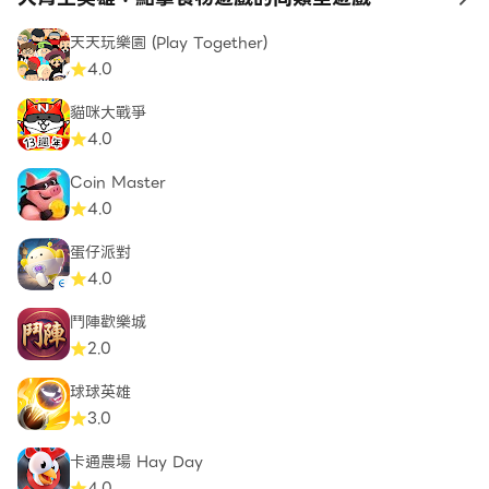
to
天天玩樂園 (Play Together)
4.0
貓咪大戰爭
4.0
Coin Master
4.0
蛋仔派對
4.0
鬥陣歡樂城
2.0
球球英雄
3.0
卡通農場 Hay Day
4.0