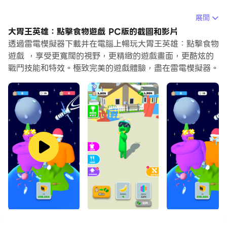
當你在電腦上玩大胃王英雄：點擊食物遊戲的時候，如果你
展開
覺得重複執行一個動作或任務很費時間很無聊，別擔心，巨
大胃王英雄：點擊食物遊戲 PC版的截圖和影片
集指令功能可以幫你解決你的煩惱！你只需要點擊螢幕記錄
透過雷電模擬器下載并在電腦上暢玩大胃王英雄：點擊食物
功能來記錄你的操作，然後把它留給巨集指令來解決。巨集
遊戲 ，享受更寬闊的視野，更精緻的遊戲畫面，更酷炫的
戰鬥技能和特效。極致完美的遊戲體驗，盡在雷電模擬器。
指令功能完全自動化您的操作，讓您以最少的努力輕鬆贏得
遊戲！！現在就開始在電腦上下載和玩大胃王英雄：點擊食
物遊戲吧！
快來加入對抗其他彩虹好友的史詩大胃王競賽！盡可能吃下
許多食物，就能成長為有史以來最為巨大的彩虹怪物！吞噬
食物、衣服、電視機、貨車，甚至還有飛機！在有趣的點擊
遊戲中，變得比星球還要巨大吧！
在美食對決中與彩虹朋友一較高下！ 盡可能快地輕拍以增
加體重並贏得飲食比賽！ 在這個激動人心的美食遊戲中，
你永遠不會感到無聊！