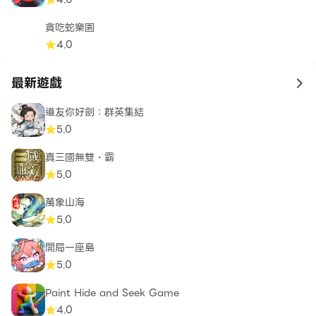
貪吃蛇樂園
4.0
最新遊戲
to 
道友你好劍：群英集結
5.0
真三國無雙・霸
5.0
萬象山海
5.0
開局一座島
5.0
Paint Hide and Seek Game
4.0