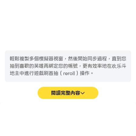
輕鬆複製多個模擬器視窗，然後開始同步過程，直到您
抽到喜歡的英雄再綁定您的帳號，更有效率地在欢乐斗
地主中進行遊戲刷首抽（reroll）操作。
閱讀完整內容
高幀率
影片錄製
在高FPS的支援下，欢乐斗
輕鬆記錄下在欢乐斗地主中
地主遊戲的畫面更加流暢，
的賽事表現和操作過程，有