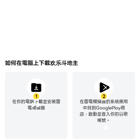
動作更加連貫，增強了玩欢
助於學習和改進駕駛技術，
乐斗地主的視覺體驗和沉浸
或者與其他玩家分享自己的
感。
遊戲經歷和成就。
如何在電腦上下載欢乐斗地主
1
2
在你的電腦下載並安裝雷
在雷電模擬器的系統應用
電模擬器
中找到GooglePlay商
店，啟動並登入你的谷歌
帳號。