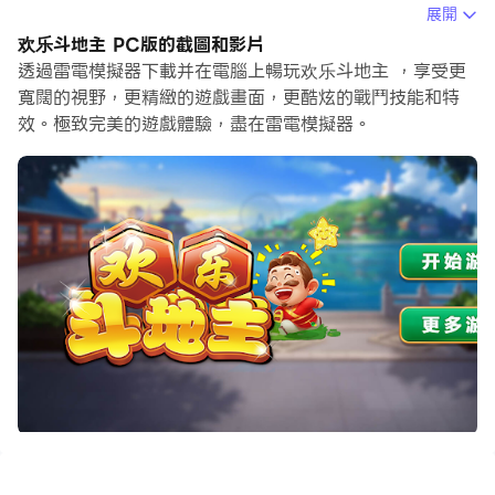
而用滑鼠和鍵盤操控應用程式比用觸摸屏鍵盤要快得多，同
展開
時你將永遠不必擔心設備的電量問題。
欢乐斗地主 PC版的截圖和影片
透過雷電模擬器下載并在電腦上暢玩欢乐斗地主 ，享受更
通過多開和同步功能，你甚至可以在PC上運行多個應用程
寬闊的視野，更精緻的遊戲畫面，更酷炫的戰鬥技能和特
式和帳戶。
效。極致完美的遊戲體驗，盡在雷電模擬器。
而文件互傳功能讓分享圖像、影片和文件也變得非常容易。
下載欢乐斗地主並在PC上運行。享受PC端的大螢幕和高畫
質畫質吧!
歡樂斗地主是一款經典的撲克遊戲，比賽時由雙方對抗一
方，對抗性強，配合要求高。遊戲由三個人玩，用一副牌共
54張牌。每局牌有一個玩家是“地主”，地主為一方，其
餘兩家農民為另一方，雙方對戰。地主的目標是以合法的出
牌方式先出完手上所有的牌，而農民的目標是在地主出完牌
以前，先出完手裡的牌，先出完牌的一方獲勝。