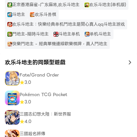
正宗香港麻雀-广东麻将,欢乐斗地主
欢乐斗地主(单机版)
斗地主
欢乐斗兽棋
欢乐斗地主：快樂经典单机鬥地主是開心真人qq斗地主游戏
鬥地主-隨時斗地主
斗地主单机
单机斗地主
快樂鬥地主 - 經典單機連線歡樂棋牌，真人鬥地主
欢乐斗地主的同類型遊戲
to
Fate/Grand Order
3.0
Pokémon TCG Pocket
3.0
三國志幻想大陸：新世界服
4.0
三國殺名將傳