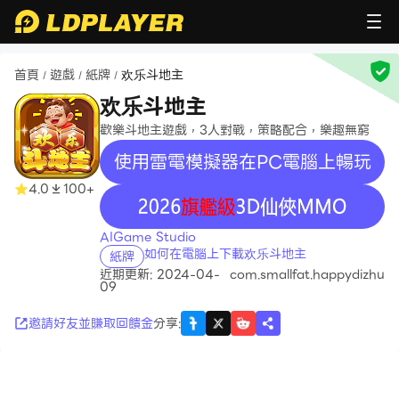
首頁
遊戲
紙牌
欢乐斗地主
/
/
/
欢乐斗地主
歡樂斗地主遊戲，3人對戰，策略配合，樂趣無窮
使用雷電模擬器在PC電腦上暢玩
4.0
100+
recommend
AIGame Studio
如何在電腦上下載欢乐斗地主
紙牌
近期更新: 2024-04-
com.smallfat.happydizhu
09
邀請好友並賺取回饋金
分享
: