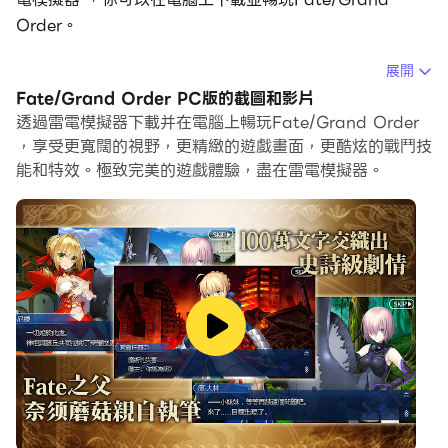
Order。
在電腦上運行Fate/Grand Order，您可以在大螢幕上清
展開
晰地瀏覽, 而用滑鼠和鍵盤操控應用程式比用觸摸屏鍵盤要
Fate/Grand Order PC版的截圖和影片
快得多，同時你將永遠不必擔心設備的電量問題。
透過雷電模擬器下載并在電腦上暢玩Fate/Grand Order
，享受更寬闊的視野，更精緻的遊戲畫面，更酷炫的戰鬥技
通過多開和同步功能，你甚至可以在PC上運行多個應用程
能和特效。極致完美的遊戲體驗，盡在雷電模擬器。
式和帳戶。
而文件互傳功能讓分享圖像、影片和文件也變得非常容易。
下載Fate/Grand Order並在PC上運行。享受PC端的大
螢幕和高畫質畫質吧!
2017年，「近未來觀測透鏡·示巴」所觀測到的未來領域毫
無前兆地消失。
根據計算發現--不，是證明了人類將於2018年滅絕。
為什麼？怎麼會？是誰？做了什麼？