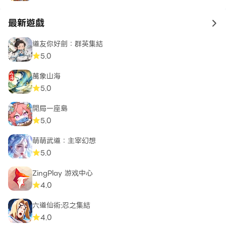
最新遊戲
to 
道友你好劍：群英集結
5.0
萬象山海
5.0
開局一座島
5.0
萌萌武道：主宰幻想
5.0
ZingPlay 游戏中心
4.0
六道仙術:忍之集結
4.0