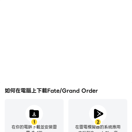
高幀率
影片錄製
在高FPS的支援下，
輕鬆記錄下在Fate/Grand
Fate/Grand Order遊戲
Order中的賽事表現和操作
的畫面更加流暢，動作更加
過程，有助於學習和改進駕
連貫，增強了玩
駛技術，或者與其他玩家分
Fate/Grand Order的視
享自己的遊戲經歷和成就。
覺體驗和沉浸感。
如何在電腦上下載Fate/Grand Order
1
2
在你的電腦下載並安裝雷
在雷電模擬器的系統應用