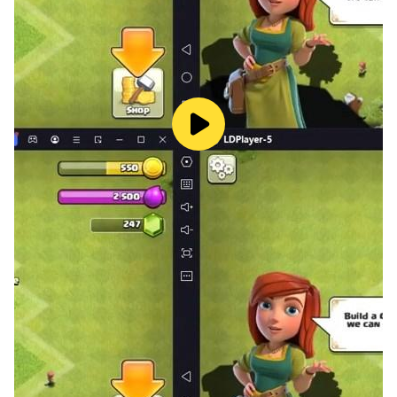
令，用指令卡來表現，並通過回合制的形式展開戰鬥。玩家
將能再次欣賞各項寶具發動的經典畫面，回味fate系列的
感動。
【超豪華畫師繪製團隊，多達40位聲優陣容共同參演！】
《FGO》力邀武內崇在內的50餘位知名畫師組成超豪華美
術團隊，更特邀Fate系列原班聲優參與配音！
淺川悠 阿部彬名 稻田徹 植田佳奈 江川央生 遠藤綾 大久
保瑠美
大塚明夫 大原さやか 置鮎龍太郎 小倉唯 川澄綾子 神奈延
年
子安武人 西前忠久 齋藤千和 坂本真綾 櫻井孝宏 澤城みゆ
き
下屋則子 島崎信長 鈴村健一 諏訪部順一 関智一 高乃麗
田中敦子 田中理恵 種田梨沙 丹下櫻 鶴岡聰 寺島拓篤 鳥
海浩輔
中井和哉 中村悠一 浪川大輔 能登麻美子 野中藍 早見沙織