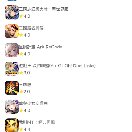
三國志幻想大陸：新世界服
4.0
三國殺名將傳
4.0
星隕計畫 Ark ReCode
4.0
遊戲王 決鬥聯盟(Yu-Gi-Oh! Duel Links)
3.0
三國殺
2.0
龍與少女交響曲
4.0
我叫MT：經典再現
4.4