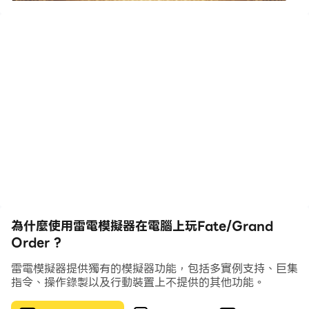
面對眾多疑問，「人理延續保障機構·迦勒底」的研究者們
陷入了疑惑
就在此時，示巴觀測到了新的異變。
公元2004年，在日本的某個地方都市。
在這裡，出現了從未出現過的「無法觀測的領域」。
迦勒底將這裡假定為人類滅絕原因，決定執行尚為試驗階段
的第六實驗。
那就是回到過去的時間旅行。
將術者靈子化送往過去，通過介入事象，尋找出時空的特異
為什麼使用雷電模擬器在電腦上玩Fate/Grand
點，查明真相或予以破壞的禁斷儀式。
Order ?
其名為聖杯探索——冠位指定（Grand Order）
雷電模擬器提供獨有的模擬器功能，包括多實例支持、巨集
指令、操作錄製以及行動裝置上不提供的其他功能。
這是為了保護人類，與歷史對抗，和命運作戰之存在的總