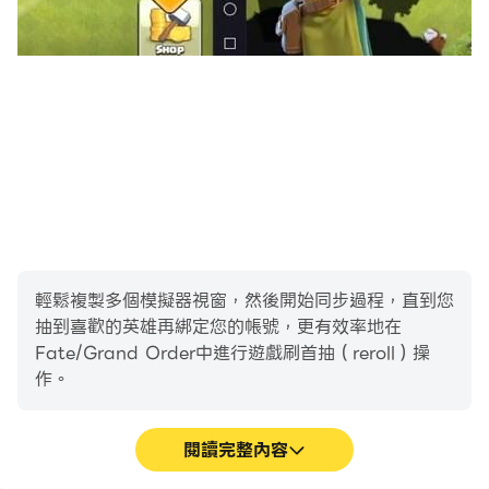
三木眞一郎 水島大宙 緑川光 宮野真守 安井邦彥 遊佐浩二
(按日語50音順)
【溫馨提示】
※《Fate/Grand Order 繁中版》依遊戲軟體分級管理辦
法，分類為輔12級
※本應用遊戲情節涉及性、暴力、打鬥情節。
※遊戲提供免費下載和暢玩，但本遊戲部分內容及服務需另
行支付費用。
※為維護您的遊戲權益，請勿相信、使用他人代儲，以免觸
法。
輕鬆複製多個模擬器視窗，然後開始同步過程，直到您
※請注意遊戲時間，避免沉迷。
抽到喜歡的英雄再綁定您的帳號，更有效率地在
※本遊戲由小萌科技有限公司代理，如有疑問，請以本遊戲
Fate/Grand Order中進行遊戲刷首抽（reroll）操
客服管道聯繫。
作。
閱讀完整內容