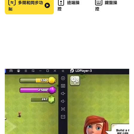
多開和同步功
遠端操
鍵盤操
稱。
能
控
控
【100萬字史詩描繪，史上最大聖杯戰爭啟動！】
《FGO》劇情原案由Fate之父奈須蘑菇親自執筆，長達
100萬字的小說級故事劇情，多重背景設定，將帶您進入無
際想像的全新世界！
【fate系列全英靈集結，跨越時代的終極召喚！】
在《FGO》中可召喚的從者，包含了《Fate/Zero》、
《Fate/stay night》等多部知名Fate作品中的經典角
色，以及首次於《FGO》現身的英靈，都將與您締結盟
約，共同投入這場浩大的聖杯戰爭！遊戲中更有Shielder、
Ruler等職階於《FGO》中首次登場亮相！
【卡牌式指令戰鬥，原汁原味的日式RPG！】
《FGO》忠於日本正統RPG的玩法，通過對從者下達的命