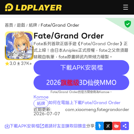
首頁
遊戲
紙牌
Fate/Grand Order
/
/
/
Fate/Grand Order
Fate系列首款正版手遊《Fate/Grand Order》正
式上線！由日本Aniplex正式授權，fate之父奈須蘑
菇親自執筆，fate原畫師武內崇傾力繪製。
3.0
37K+
下載APK安裝檔
recommend
Fate/Grand Order的官方開發商為Komoe。
Komoe
如何在電腦上下載Fate/Grand Order
紙牌
近期更新:
com.xiaomeng.fategrandorder
2026-07-07
下載APK安裝檔
邀請好友並賺取回饋金
分享
: