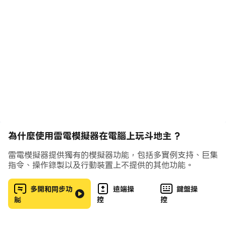
用一副牌,包括两个鬼牌。游戏始于玩家竞叫地主,竞叫不成
功的玩家做农民。两个农民一起来“斗”地主。游戏中任一
方先出完牌即为赢家。
斗地主 将这一融合了娱乐与挑战的游戏忠实地呈献给玩家,
带给您精美的扑克牌、强劲的电脑对手、和出众的游戏控
制,力求让您沉醉其中,用最少的动作,就能享受游戏的乐趣。
设计精美、大小适中的扑克牌,流畅的动画效果
真人配音效果更逼真
為什麼使用雷電模擬器在電腦上玩斗地主 ?
水平滑动手指可以快速选择多个牌
深具竞争力和挑战性的电脑智能玩家
雷電模擬器提供獨有的模擬器功能，包括多實例支持、巨集
出牌建议功能给您建议可以出的牌
指令、操作錄製以及行動裝置上不提供的其他功能。
多開和同步功
遠端操
鍵盤操
能
控
控