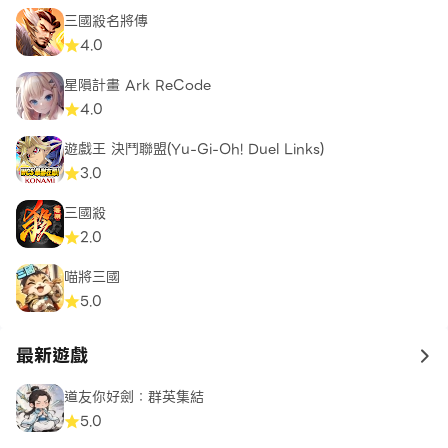
三國殺名將傳
4.0
星隕計畫 Ark ReCode
4.0
遊戲王 決鬥聯盟(Yu-Gi-Oh! Duel Links)
3.0
三國殺
2.0
喵將三國
5.0
最新遊戲
to 
道友你好劍：群英集結
5.0