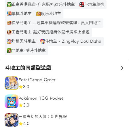
正宗香港麻雀-广东麻将,欢乐斗地主
斗地主单机
单机斗地主
欢乐斗地主
快樂鬥地主 - 經典單機連線歡樂棋牌，真人鬥地主
王者鬥地主 超好玩的經典休閒卡牌線上桌遊
炸翻天斗地主
斗地主 - ZingPlay Dou Dizhu
鬥地主-隨時斗地主
斗地主的同類型遊戲
to
Fate/Grand Order
3.0
Pokémon TCG Pocket
3.0
三國志幻想大陸：新世界服
4.0