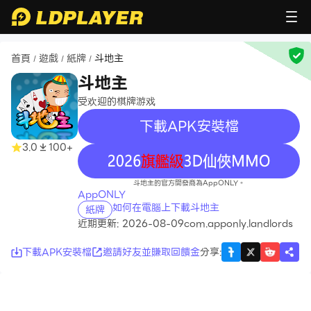
首頁
遊戲
紙牌
斗地主
/
/
/
斗地主
受欢迎的棋牌游戏
下載APK安裝檔
3.0
100+
recommend
斗地主的官方開發商為AppONLY。
AppONLY
如何在電腦上下載斗地主
紙牌
近期更新: 2026-08-09
com.apponly.landlords
下載APK安裝檔
邀請好友並賺取回饋金
分享
: