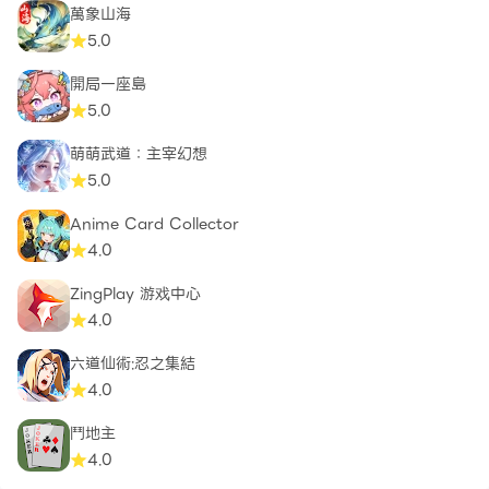
萬象山海
5.0
開局一座島
5.0
萌萌武道：主宰幻想
5.0
Anime Card Collector
4.0
ZingPlay 游戏中心
4.0
六道仙術:忍之集結
4.0
鬥地主
4.0