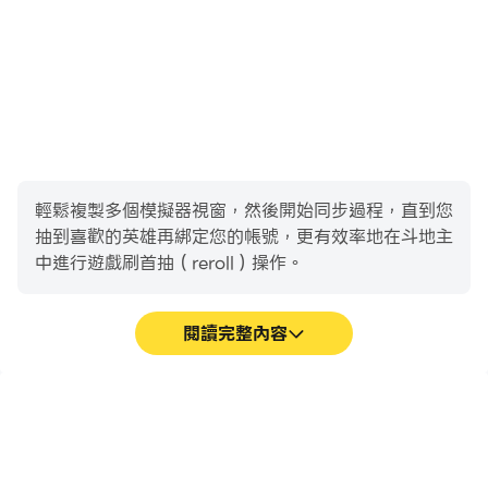
輕鬆複製多個模擬器視窗，然後開始同步過程，直到您
抽到喜歡的英雄再綁定您的帳號，更有效率地在斗地主
中進行遊戲刷首抽（reroll）操作。
閱讀完整內容
高幀率
影片錄製
在高FPS的支援下，斗地主
輕鬆記錄下在斗地主中的賽
遊戲的畫面更加流暢，動作
事表現和操作過程，有助於