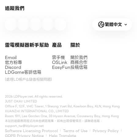
追蹤我們
繁體中文
雷電模擬器新手幫助
產品
關於
Email
雲手機
關於我們
官方粉專
OSLink
商務合作
Discord
EasyFun
投稿信箱
LDGame客訴信箱
(處理LD帳戶&儲值相關問題)
2026 LDPlayer.net. All rights reserved.
JUST OKAY LIMITED
Office F, 12/F, YHC Tower, 1 Sheung Yuet Rd, Kowloon Bay, KLN, Hong Kong
XUANZHI INTERNATIONAL CO., LIMITED
Room 1911, Lee Garden One, 33 Hysan Avenue, Causeway Bay, Hong Kong
本站的遊戲應用程式均來自網路蒐集，如有出現侵權情況，請聯絡信箱：
support_tw@ldplayer.net
Software Licensing Protocol
Terms of Use
Privacy Policy
GDPR Privacy Notice
Help Translate