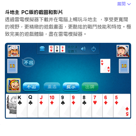
滑鼠和鍵盤操控應用程式比用觸摸屏鍵盤要快得多，同時你
展開
將永遠不必擔心設備的電量問題。
斗地主 PC版的截圖和影片
透過雷電模擬器下載并在電腦上暢玩斗地主 ，享受更寬闊
通過多開和同步功能，你甚至可以在PC上運行多個應用程
的視野，更精緻的遊戲畫面，更酷炫的戰鬥技能和特效。極
式和帳戶。
致完美的遊戲體驗，盡在雷電模擬器。
而文件互傳功能讓分享圖像、影片和文件也變得非常容易。
下載斗地主並在PC上運行。享受PC端的大螢幕和高畫質畫
質吧!
1. 游戏中设计了多等级升级规则，从小工到帝王，就看你
的斗地主水平怎么样了
2. 游戏运行速度非常快，游戏中不包含多余的功能，只是
卡牌，使得游戏运行起来很快即使低版本的硬件一样能飞快
的跑起来
3. 丰富的动画效果，游戏中火箭，飞机等组合都有丰富的
游戏效果，让玩家充分享受游戏的快乐
斗地主,是中国最流行的牌类游戏之一。游戏有三个玩家,使