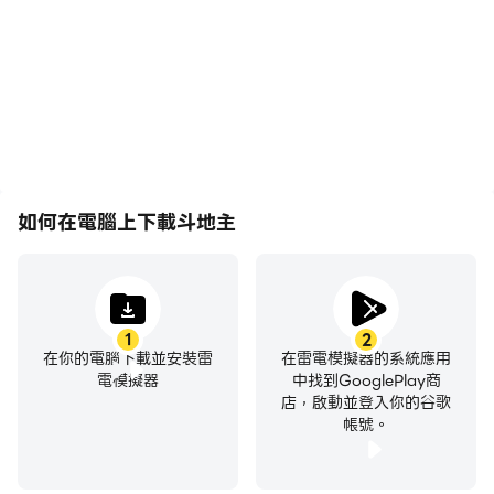
更加連貫，增強了玩斗地主
學習和改進駕駛技術，或者
的視覺體驗和沉浸感。
與其他玩家分享自己的遊戲
經歷和成就。
如何在電腦上下載斗地主
1
2
在你的電腦下載並安裝雷
在雷電模擬器的系統應用
電模擬器
中找到GooglePlay商
店，啟動並登入你的谷歌
帳號。