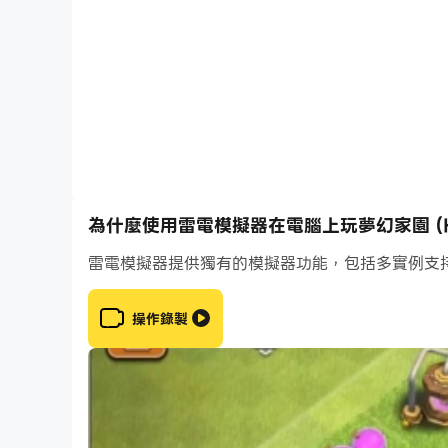
玩遊戲不需要 Wi-Fi 或網路連線。
*需要網路連線才能參與比賽和使用附加功能。
需要報告問題或提出問題嗎？請轉至「設定」，通
https://playrix.helpshift.com/hc/zh-hant/14
隱私權政策：https://playrix.com/privacy/index
使用條款：https://playrix.com/terms/index_tw
為什麼使用雷電模擬器在電腦上玩夢幻家園 (Hom
雷電模擬器提供獨有的模擬器功能，包括多實例支
操作錄製