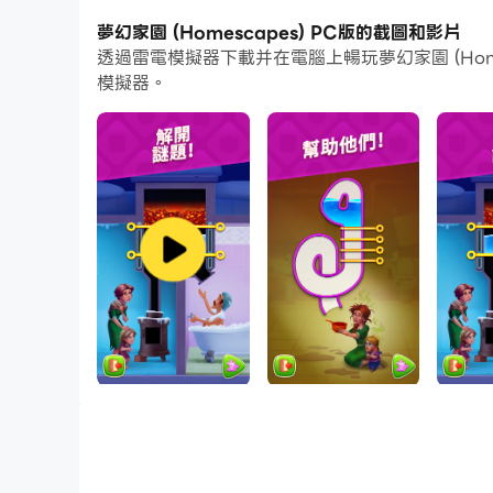
夢幻家園 (Homescapes) PC版的截圖和影片
歡迎來到《夢幻家園》，這是著名的 Playrix 
透過雷電模擬器下載并在電腦上暢玩夢幻家園 (Ho
模擬器。
解開謎題，逐個房間地修復內部，並在激動人心的
遊戲特色：
● 充滿創意的遊戲：進行三消組合並裝飾你的房
● 數以千計的引人入勝的關卡，其中包含爆炸性
● 激動人心的活動：踏上精彩的探險之旅，在不
● 擁有原創設計的獨特房間：從奧斯汀的臥室到溫
● 大量有趣的角色：認識奧斯汀的朋友們和你的鄰
● 可愛的寵物，將成為你忠實的夥伴！
在遊戲社群中結交新朋友！
《夢幻家園》是免費遊戲，但有些遊戲內物品（包