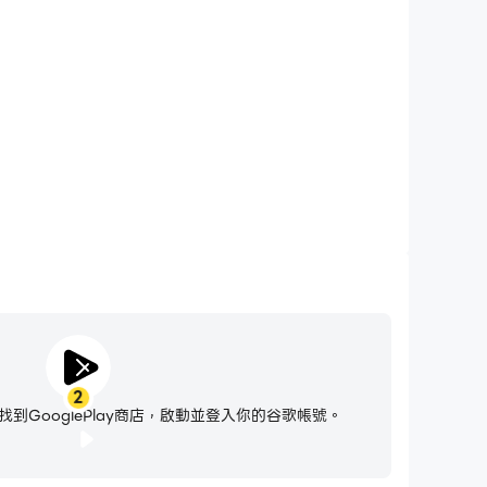
scapes)，無需擔心電量不足和設備發熱等問題，想玩多
久就玩多久。
2
到GooglePlay商店，啟動並登入你的谷歌帳號。