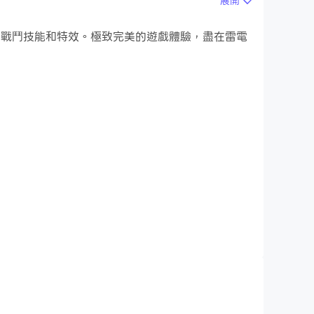
展開
的每個角落變成一個令人放鬆和享受樂趣的迷人場所。
酷炫的戰鬥技能和特效。極致完美的遊戲體驗，盡在雷電
你來到充滿超棒冒險的世界！