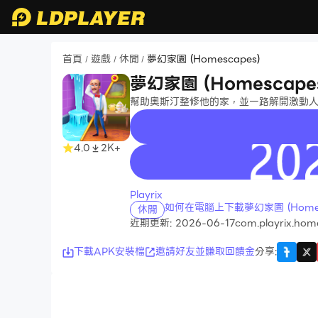
首頁
遊戲
休閒
夢幻家園 (Homescapes)
/
/
/
夢幻家園 (Homescape
幫助奧斯汀整修他的家，並一路解開激動
4.0
2K+
recommend
Playrix
如何在電腦上下載夢幻家園 (Homes
休閒
近期更新: 2026-06-17
com.playrix.hom
下載APK安裝檔
邀請好友並賺取回饋金
分享
: