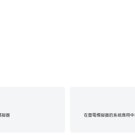
mescapes)中快速、自動地通
在電腦上運行夢幻家園 (Home
效率和體驗。
模擬器
在雷電模擬器的系統應用中找