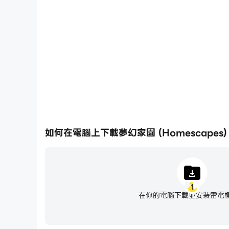
將一系列的操作組合成一個按鍵，幫助你在夢幻家園 (Ho
過前期機械化的刷圖過程，提高遊戲
如何在電腦上下載夢幻家園 (Homescapes)
1
在你的電腦下載並安裝雷電