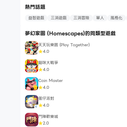
熱門話題
益智遊戲
三消遊戲
三消冒險
單人
風格化
夢幻家園 (Homescapes)的同類型遊戲
天天玩樂園 (Play Together)
4.0
貓咪大戰爭
4.0
Coin Master
4.0
蛋仔派對
4.0
鬥陣歡樂城
2.0