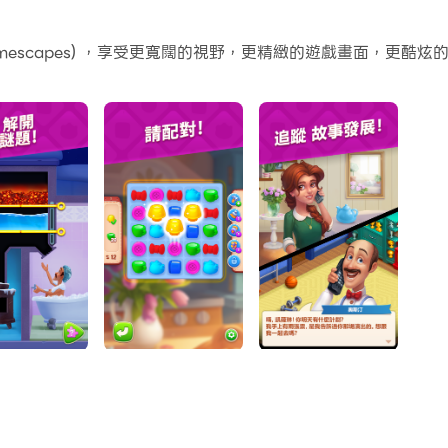
Scapes™ 系列中一款溫馨舒適的遊戲！來玩三消配對，將家中
mescapes) ，享受更寬闊的視野，更精緻的遊戲畫面，更
故事情節的每一個篇章中結識新朋友。管家奧斯汀已準備好歡迎
子，同時享受激動人心的故事！
的加速道具、好用的增強道具和酷炫的元素。
同的挑戰中與其他玩家一較高下，贏取豐厚獎品！
室。
居！
括隨機物品）可以用真錢購買。