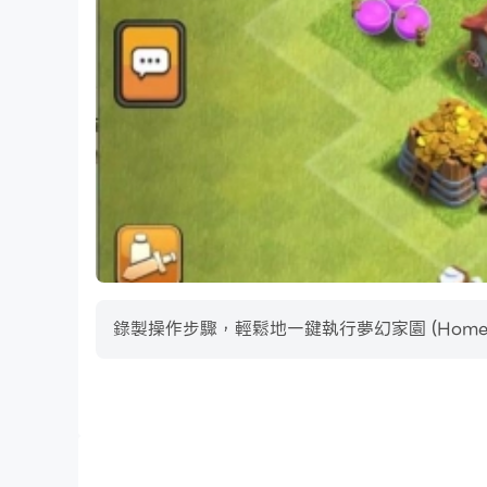
錄製操作步驟，輕鬆地一鍵執行夢幻家園 (Hom
巨集指令