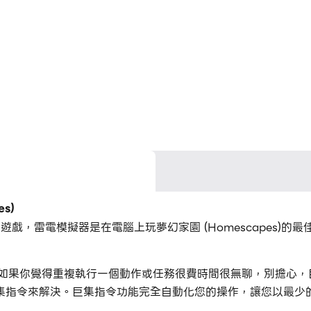
s)
的一款休閒遊戲，雷電模擬器是在電腦上玩夢幻家園 (Homescape
的時候，如果你覺得重複執行一個動作或任務很費時間很無聊，別擔
集指令來解決。巨集指令功能完全自動化您的操作，讓您以最少