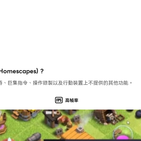
過「幫助與支援」來聯繫「玩家支援」。如果你無法存取遊戲，
-homescapes/
_tw.html
.html
escapes) ?
持、巨集指令、操作錄製以及行動裝置上不提供的其他功能。
高幀率