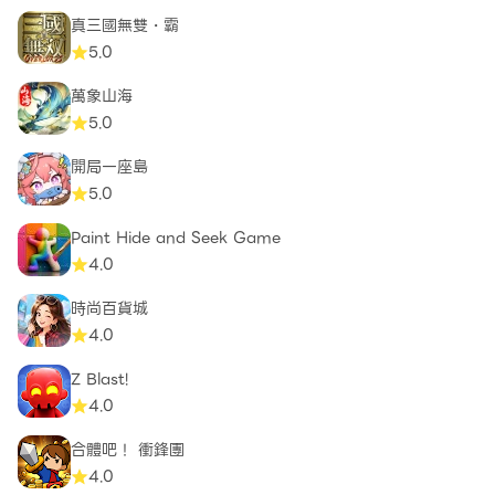
真三國無雙・霸
5.0
萬象山海
5.0
開局一座島
5.0
Paint Hide and Seek Game
4.0
時尚百貨城
4.0
Z Blast!
4.0
合體吧！ 衝鋒團
4.0