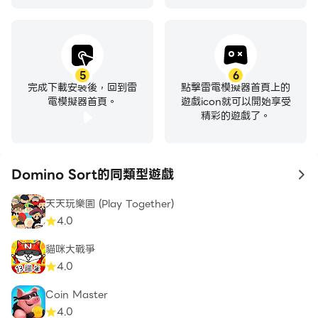
5
6
完成下載安裝後，回到雷
點擊雷電模擬器首頁上的
電模擬器首頁。
遊戲icon就可以開始享受
精彩的遊戲了。
Domino Sort的同類型遊戲
to
天天玩樂園 (Play Together)
4.0
貓咪大戰爭
4.0
Coin Master
4.0