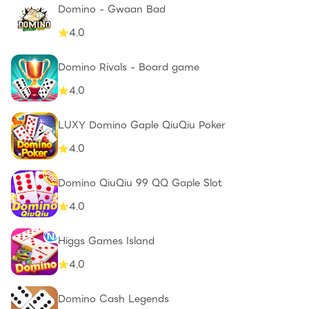
Domino - Gwaan Bad
4.0
Domino Rivals - Board game
4.0
LUXY Domino Gaple QiuQiu Poker
4.0
Domino QiuQiu 99 QQ Gaple Slot
4.0
Higgs Games Island
4.0
Domino Cash Legends