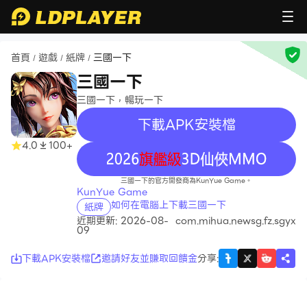
首頁
遊戲
紙牌
三國一下
/
/
/
三國一下
三國一下，暢玩一下
下載APK安裝檔
4.0
100+
recommend
三國一下的官方開發商為KunYue Game。
KunYue Game
如何在電腦上下載三國一下
紙牌
近期更新: 2026-08-
com.mihua.newsg.fz.sgyx
09
下載APK安裝檔
邀請好友並賺取回饋金
分享
: