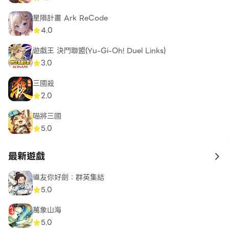
星隕計畫 Ark ReCode
4.0
遊戲王 決鬥聯盟(Yu-Gi-Oh! Duel Links)
3.0
三國殺
2.0
喵將三國
5.0
最新遊戲
to 
道友你好劍：群英集結
5.0
萬象山海
5.0