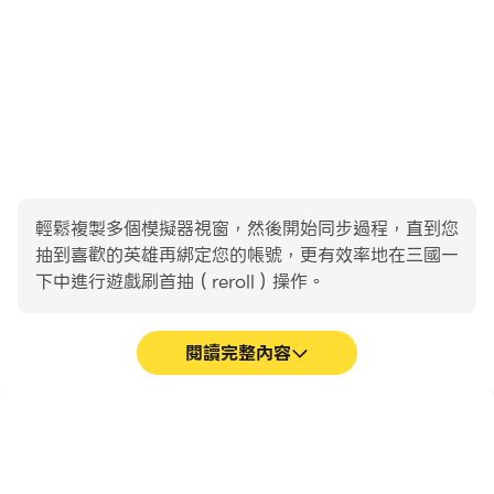
輕鬆複製多個模擬器視窗，然後開始同步過程，直到您
抽到喜歡的英雄再綁定您的帳號，更有效率地在三國一
下中進行遊戲刷首抽（reroll）操作。
閱讀完整內容
高幀率
影片錄製
在高FPS的支援下，三國一
輕鬆記錄下在三國一下中的