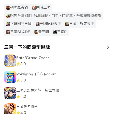
列國風雲錄
國戰三國
哈狗台灣3缺1-台灣麻將、鬥牛、鬥地主、各式娛樂城遊戲
下班回到三國
三國征戰天下
三國：謀定天下
三國BLADE
畫三國
三國R
三國一下的同類型遊戲
to
Fate/Grand Order
3.0
Pokémon TCG Pocket
3.0
三國志幻想大陸：新世界服
4.0
三國殺名將傳
4.0