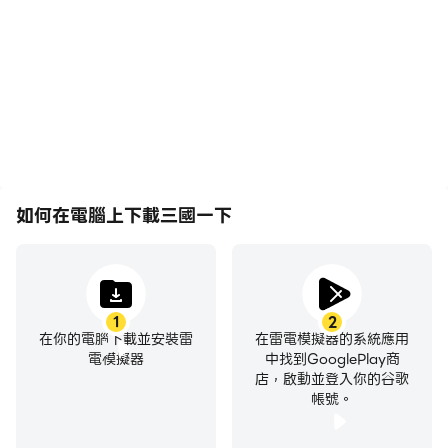
下遊戲的畫面更加流暢，動
賽事表現和操作過程，有助
作更加連貫，增強了玩三國
於學習和改進駕駛技術，或
一下的視覺體驗和沉浸感。
者與其他玩家分享自己的遊
戲經歷和成就。
如何在電腦上下載三國一下
1
2
在你的電腦下載並安裝雷
在雷電模擬器的系統應用
電模擬器
中找到GooglePlay商
店，啟動並登入你的谷歌
帳號。