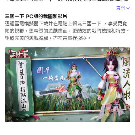
用滑鼠和鍵盤操控應用程式比用觸摸屏鍵盤要快得多，同時
展開
你將永遠不必擔心設備的電量問題。
三國一下 PC版的截圖和影片
透過雷電模擬器下載并在電腦上暢玩三國一下 ，享受更寬
通過多開和同步功能，你甚至可以在PC上運行多個應用程
闊的視野，更精緻的遊戲畫面，更酷炫的戰鬥技能和特效。
式和帳戶。
極致完美的遊戲體驗，盡在雷電模擬器。
而文件互傳功能讓分享圖像、影片和文件也變得非常容易。
下載三國一下並在PC上運行。享受PC端的大螢幕和高畫質
畫質吧!
三國一下，暢玩一下