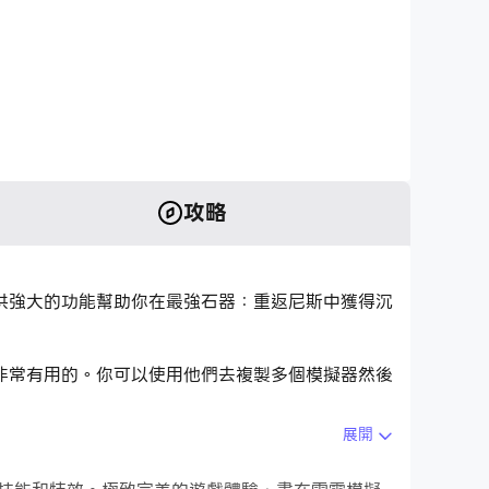
攻略
供強大的功能幫助你在最強石器：重返尼斯中獲得沉
非常有用的。你可以使用他們去複製多個模擬器然後
展開
地重複主實例的操作。通過這樣做，您可以同時執行
開始在電腦上下載和玩最強石器：重返尼斯吧！