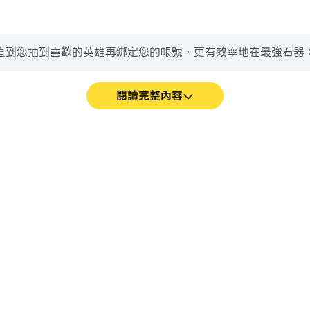
到您抽到喜歡的英雄再綁定您的帳號，更有效率地在最強石器：重返
閱讀完整內容
加流暢，動作更加連貫，增強了玩
在最強石器：重返尼斯中，玩
和沉浸感。
戰鬥等，而鍵盤和