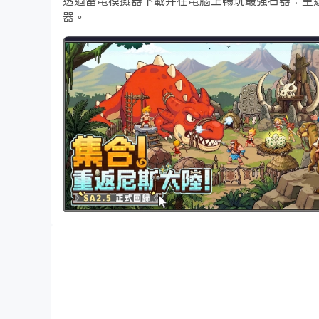
透過雷電模擬器下載并在電腦上暢玩最強石器：重
器。
還記得那個充滿歡笑與夥伴的尼斯大陸嗎？
你曾經在野外追逐寵物、研究戰法、與朋友並肩作戰。
那份熟悉的節奏與感動，現在再次回到你的手中。
這不是簡單的重製，而是一場對「經典玩法」的完整重現
從畫面風格到核心系統，從捉寵養成到策略戰鬥，每一步
【經典玩法・熟悉如初】
熟悉的成長曲線、熟悉的戰鬥節奏、熟悉的每一次提升。
幾乎不用學習，就能自然上手。
玩過的人都懂，那種一進入就停不下來的感覺。
【自由捉寵・全圖捕獲】
走進野外，遇見各種風格獨特的寵物夥伴。
捕捉、培養、進化，每一隻都擁有不同潛力與定位。
從初階陪伴到核心戰力，你的選擇決定一切。
【經典戰法・策略為王】
延續經典回合制戰鬥機制。
速度先後、夥伴搭配、屬性克制，每一步都至關重要。