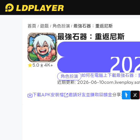
首頁
遊戲
角色扮演
最強石器：重返尼斯
/
/
/
最強石器：重返尼斯
recommend
5.0
4K+
如何在電腦上下載最強石器：
角色扮演
近期更新: 2026-06-10
com.livenplay.sa
下載APK安裝檔
邀請好友並賺取回饋金
分享
: