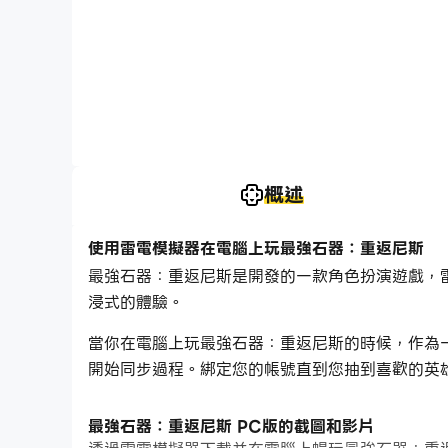
概述
使用雷電模擬器在電腦上玩最強石器：重返尼斯
最強石器：重返尼斯是開發的一款角色扮演遊戲，
浸式的體驗。
當你在電腦上玩最強石器：重返尼斯的時候，作為
開始同步過程。綁定您的帳號直到您抽到喜歡的英
此外，操作錄製對於那些需要你升級和完成任務的
最強石器：重返尼斯 PC版的截圖和影片
2個或更多的帳戶。你可以總在其他人之前得到你