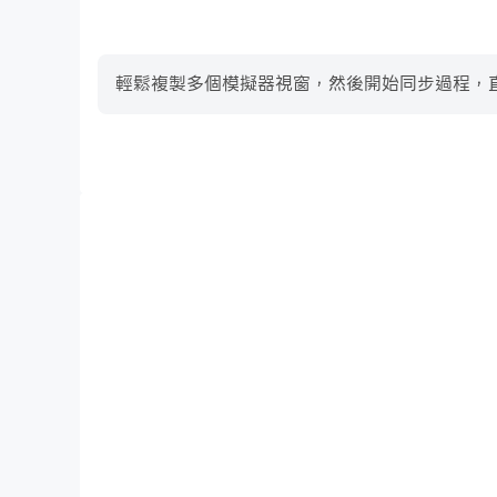
輕鬆複製多個模擬器視窗，然後開始同步過程，直
高幀率
在高FPS的支援下，最強石器：重返尼斯遊戲的畫面更
最強石器：重返尼斯的視覺體驗