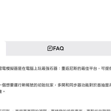
FAQ
雷電模擬器是在電腦上玩最強石器：重返尼斯的最佳平台，可提
一個想要運行新帳號的初始玩家，多開和同步器功能對於首抽是
雄。
遊戲是一個很棒的選擇！運行同步器並錄製您的操作，然後即時
想要的英雄！這要歸功於更快的刷初始和更省時的召喚！現在就