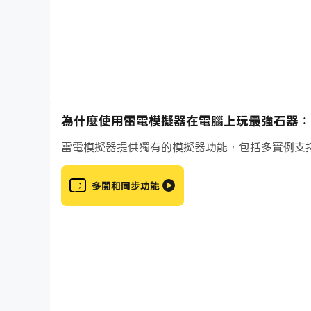
不是數值碾壓，而是真正的策略對決。
【爭霸賽・即時
PK
】
想證明實力？來戰！
友情切磋、排位賽、爭霸賽全面開啟。
與其他玩家正面交鋒，用策略與操作決勝負。
為什麼使用雷電模擬器在電腦上玩最強石器：
【自由交易・玩家市場】
真正開放的交易系統。
雷電模擬器提供獨有的模擬器功能，包括多實例支
裝備、資源、寵物皆可自由流通。
價格由玩家決定，打造真實經濟體系。
多開和同步功能
不只是冒險，更是策略與經營的較量。
【部落社交・一起成長】
加入部落，認識志同道合的夥伴。
一起挑戰精靈王、一起練寵、一起分享資源。
那些最難忘的回憶，從來都不是一個人完成的。
【那份感動・再次找回】