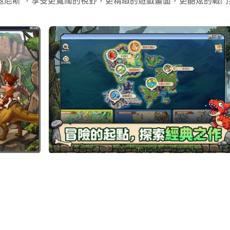
返尼斯 ，享受更寬闊的視野，更精緻的遊戲畫面，更酷炫的戰
。
都讓人找回當年的感覺。