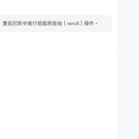
尼斯中進行遊戲刷首抽（reroll）操作。
鍵盤和滑鼠
家需要頻繁地進行操作，例如移動角色、選擇技能、進行
滑鼠能夠提供更方便、更快速的操作響應。