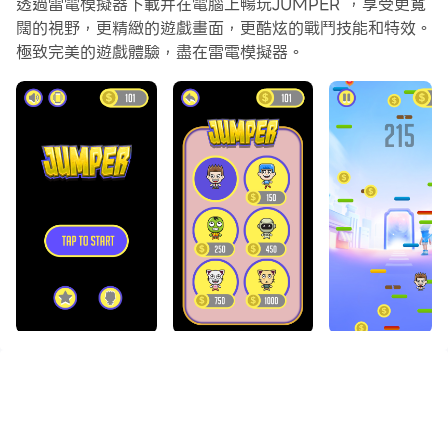
透過雷電模擬器下載并在電腦上暢玩JUMPER ，享受更寬
闊的視野，更精緻的遊戲畫面，更酷炫的戰鬥技能和特效。
極致完美的遊戲體驗，盡在雷電模擬器。