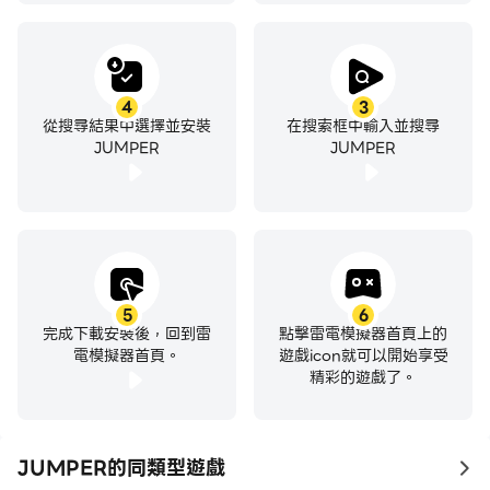
4
3
從搜尋結果中選擇並安裝
在搜索框中輸入並搜尋
JUMPER
JUMPER
5
6
完成下載安裝後，回到雷
點擊雷電模擬器首頁上的
電模擬器首頁。
遊戲icon就可以開始享受
精彩的遊戲了。
JUMPER的同類型遊戲
to