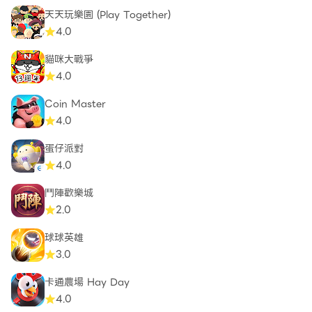
天天玩樂園 (Play Together)
4.0
貓咪大戰爭
4.0
Coin Master
4.0
蛋仔派對
4.0
鬥陣歡樂城
2.0
球球英雄
3.0
卡通農場 Hay Day
4.0