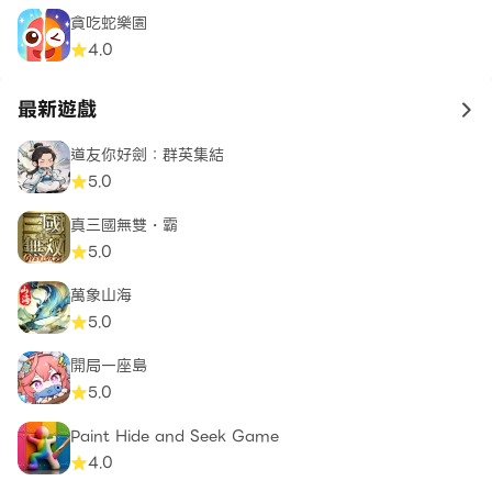
貪吃蛇樂園
4.0
最新遊戲
to 
道友你好劍：群英集結
5.0
真三國無雙・霸
5.0
萬象山海
5.0
開局一座島
5.0
Paint Hide and Seek Game
4.0