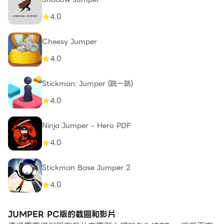
4.0
Cheesy Jumper
4.0
Stickman: Jumper (跳一跳)
4.0
Ninja Jumper - Hero PDF
4.0
Stickman Base Jumper 2
4.0
JUMPER PC版的截圖和影片