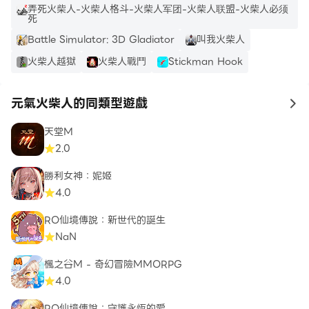
弄死火柴人-火柴人格斗-火柴人军团-火柴人联盟-火柴人必须
死
Battle Simulator: 3D Gladiator
叫我火柴人
火柴人越獄
火柴人戰鬥
Stickman Hook
元氣火柴人的同類型遊戲
to
天堂M
2.0
勝利女神：妮姬
4.0
RO仙境傳說：新世代的誕生
NaN
楓之谷M - 奇幻冒險MMORPG
4.0
RO仙境傳說：守護永恆的愛