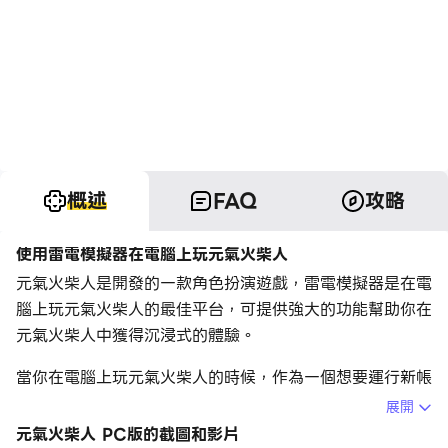
概述
FAQ
攻略
使用雷電模擬器在電腦上玩元氣火柴人
元氣火柴人是開發的一款角色扮演遊戲，雷電模擬器是在電
腦上玩元氣火柴人的最佳平台，可提供強大的功能幫助你在
元氣火柴人中獲得沉浸式的體驗。
當你在電腦上玩元氣火柴人的時候，作為一個想要運行新帳
號的初始玩家，多開和同步器功能對於首抽是非常有用的。
展開
你可以使用他們去複製多個模擬器然後開始同步過程。綁定
元氣火柴人 PC版的截圖和影片