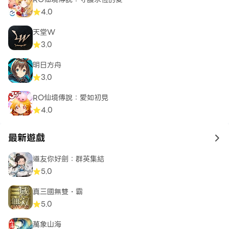
4.0
天堂W
3.0
明日方舟
3.0
RO仙境傳說：愛如初見
4.0
最新遊戲
to 
道友你好劍：群英集結
5.0
真三國無雙・霸
5.0
萬象山海