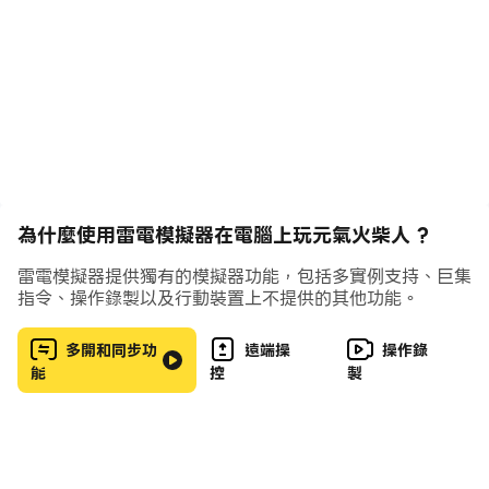
隨時隨地，打開手機一鍵變強，享受放置解壓的快樂！
【超能夥伴 幫你打怪升級】
招募孫悟空、美人魚等不同屬性英雄，策略搭配陪你推圖刷
本。
不管是佛系躺平還是手操戰鬥，都能輕松獲勝~
【日常爆金 交易神裝發家致富】
為什麼使用雷電模擬器在電腦上玩元氣火柴人 ?
歐皇看了都羨慕的超高副本爆率！
金裝和稀有材料自由交易，發家致富不是夢！
雷電模擬器提供獨有的模擬器功能，包括多實例支持、巨集
指令、操作錄製以及行動裝置上不提供的其他功能。
【元氣幻獸 化形陪伴共同成長】
邂逅世界各个角落的元氣幻獸，締結契約一起冒險。
多開和同步功
遠端操
操作錄
能
控
製
幻獸們還可以超強進化、化形成百變模樣，守候在你身邊~
【快樂交友 隨時揪人組隊開團】
冒險之路從不孤單，世界Boss、公會戰揪人隨時開團！