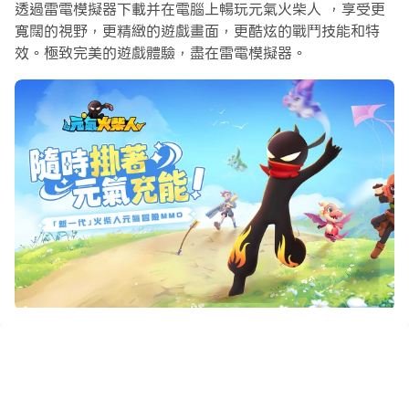
您的帳號直到您抽到喜歡的英雄。
透過雷電模擬器下載并在電腦上暢玩元氣火柴人 ，享受更
寬闊的視野，更精緻的遊戲畫面，更酷炫的戰鬥技能和特
此外，操作錄製對於那些需要你升級和完成任務的遊戲是一
效。極致完美的遊戲體驗，盡在雷電模擬器。
個很棒的選擇！運行同步器並錄製您的操作，然後即時地重
複主實例的操作。通過這樣做，您可以同時執行2個或更多
的帳戶。你可以總在其他人之前得到你想要的英雄！這要歸
功於更快的刷初始和更省時的召喚！現在就開始在電腦上下
載和玩元氣火柴人吧！
——風靡全球的經典IP火柴人元氣回歸！
——登入送5000抽、海量鑽石、金幣，火柴人外觀套裝和
UR紅龍坐騎！
——隨時隨地放鬆爽完，與可愛幻獸和暖心夥伴們開啓超元
氣冒險之旅~ ٩(๑^o^๑)۶
【輕鬆放置 自動推圖收獲滿滿】
掛機輕鬆領離線收益，快速歷練、加倍經驗藥水坐享超多資
源！