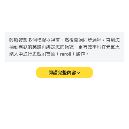
輕鬆複製多個模擬器視窗，然後開始同步過程，直到您
抽到喜歡的英雄再綁定您的帳號，更有效率地在元氣火
柴人中進行遊戲刷首抽（reroll）操作。
閱讀完整內容
高幀率
鍵盤和滑鼠
在高FPS的支援下，元氣火
在元氣火柴人中，玩家需要
柴人遊戲的畫面更加流暢，
頻繁地進行操作，例如移動
動作更加連貫，增強了玩元
角色、選擇技能、進行戰鬥
氣火柴人的視覺體驗和沉浸
等，而鍵盤和滑鼠能夠提供
感。
更方便、更快速的操作響