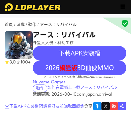
首頁
遊戲
動作
アース：リバイバル
/
/
/
アース：リバイバル
外星人入侵，科幻生存
下載APK安裝檔
3.0
100+
recommend
アース：リバイバル的官方開發商為Nuverse Games。
Nuverse Games
如何在電腦上下載アース：リバイバル
動作
近期更新: 2026-08-10
com.japan.arrival
下載APK安裝檔
邀請好友並賺取回饋金
分享
: