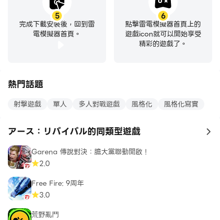
5
6
完成下載安裝後，回到雷
點擊雷電模擬器首頁上的
電模擬器首頁。
遊戲icon就可以開始享受
精彩的遊戲了。
熱門話題
射擊遊戲
單人
多人對戰遊戲
風格化
風格化寫實
アース：リバイバル的同類型遊戲
to
Garena 傳說對決：膽大黨聯動開啟！
2.0
Free Fire: 9周年
3.0
荒野亂鬥