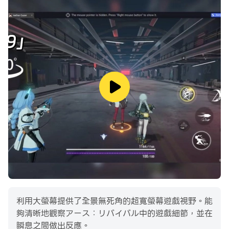
利用大螢幕提供了全景無死角的超寬螢幕遊戲視野。能
夠清晰地觀察アース：リバイバル中的遊戲細節，並在
瞬息之間做出反應。