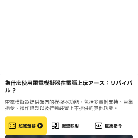
界。オープンワールドでのサバイバルをベースに、ビジュ
アル面の大幅な進化を実現しています。さらにSF界のト
ップクリエイターによる世界観のデザイン、バトルスーツ
による戦闘、多彩なクラフトとコミュニケーションなどが
楽しめる作品となっています。
【未来型のオープンワールド】
異星の空と大地を自由に探索
【終末の世界で生き延びろ】
為什麼使用雷電模擬器在電腦上玩アース：リバイバ
年に一度の福利キャンペーン
ル ?
雷電模擬器提供獨有的模擬器功能，包括多實例支持、巨集
【新シーズンで新たな冒険へ】
指令、操作錄製以及行動裝置上不提供的其他功能。
ダンジョン攻略＆バトル！クラフト&コミュニケーション
超寬螢幕
鍵盤映射
巨集指令
【バトルスーツULTRA進化】
圧倒的なバトル！向かう所敵なし