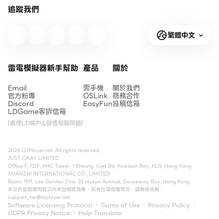
追蹤我們
繁體中文
雷電模擬器新手幫助
產品
關於
Email
雲手機
關於我們
官方粉專
OSLink
商務合作
Discord
EasyFun
投稿信箱
LDGame客訴信箱
(處理LD帳戶&儲值相關問題)
2026 LDPlayer.net. All rights reserved.
JUST OKAY LIMITED
Office F, 12/F, YHC Tower, 1 Sheung Yuet Rd, Kowloon Bay, KLN, Hong Kong
XUANZHI INTERNATIONAL CO., LIMITED
Room 1911, Lee Garden One, 33 Hysan Avenue, Causeway Bay, Hong Kong
本站的遊戲應用程式均來自網路蒐集，如有出現侵權情況，請聯絡信箱：
support_tw@ldplayer.net
Software Licensing Protocol
Terms of Use
Privacy Policy
GDPR Privacy Notice
Help Translate