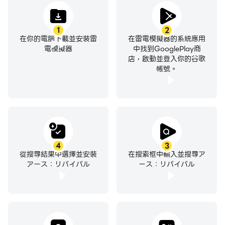
1
2
在你的電腦下載並安裝雷
在雷電模擬器的系統應用
電模擬器
中找到GooglePlay商
店，啟動並登入你的谷歌
帳號。
4
3
從搜尋結果中選擇並安裝
在搜索框中輸入並搜尋ア
アース：リバイバル
ース：リバイバル