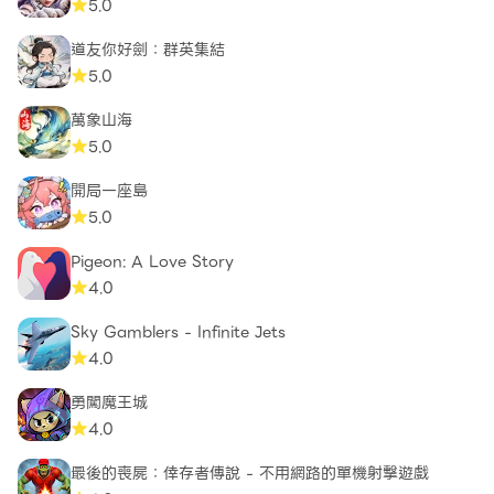
5.0
道友你好劍：群英集結
5.0
萬象山海
5.0
開局一座島
5.0
Pigeon: A Love Story
4.0
Sky Gamblers - Infinite Jets
4.0
勇闖魔王城
4.0
最後的喪屍：倖存者傳說 - 不用網路的單機射擊遊戲