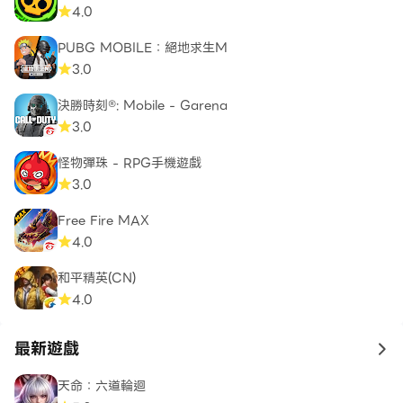
4.0
PUBG MOBILE：絕地求生M
3.0
決勝時刻®: Mobile - Garena
3.0
怪物彈珠 - RPG手機遊戲
3.0
Free Fire MAX
4.0
和平精英(CN)
4.0
最新遊戲
to 
天命：六道輪迴