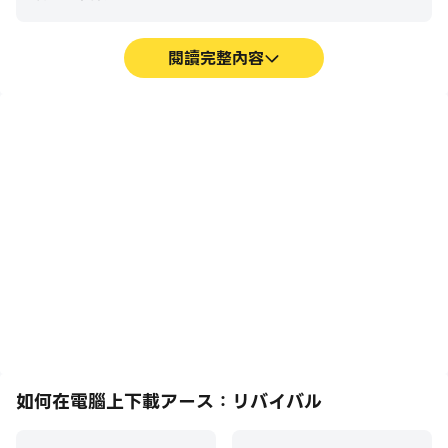
閱讀完整內容
高幀率
超長續航
在高FPS的支援下，アー
在電腦上運行アース：リバ
ス：リバイバル遊戲的畫面
イバル，無需擔心電量不足
更加流暢，動作更加連貫，
和設備發熱等問題，想玩多
增強了玩アース：リバイバ
久就玩多久。
ル的視覺體驗和沉浸感。
如何在電腦上下載アース：リバイバル