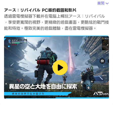
當你在電腦上玩アース：リバイバル的時候，你可以調整幀
展開
頻設定，享受流暢的遊戲體驗和酷炫的遊戲畫面。
アース：リバイバル PC版的截圖和影片
透過雷電模擬器下載并在電腦上暢玩アース：リバイバル
雷電模擬器還提供配置好的鍵盤映射，以最大限度地方便你
，享受更寬闊的視野，更精緻的遊戲畫面，更酷炫的戰鬥技
控制整個遊戲的操作。鍵盤映射功能的不斷最佳化還提高了
能和特效。極致完美的遊戲體驗，盡在雷電模擬器。
按鍵靈敏度和技能釋放精準度。為了增強你的遊戲體驗，雷
電模擬器還為你配置了特殊的按鈕，如射擊按鈕、隱藏滑鼠
按鈕、連續按鍵等。
如果你想用遊戲手把玩遊戲，自動啟用的遊戲手把檢測可以
幫助你在幾個簡單的點擊中自訂控制，自由移動你的英雄。
現在就開始在電腦上下載和玩アース：リバイバル吧！
『アース：リバイバル』は、SFサバイバル系のオープン
ワールドMMOゲームです。Lv.90バージョンが開放さ
れ、シーズンコンテンツがスタートしました。新装備・新
ペット・新バトルスーツで生存戦力が大幅にアップ！さら
に数々のサプライズがあなたを待っています！舞台は
2112年、異星生命体が降臨したポストアポカリプスの世