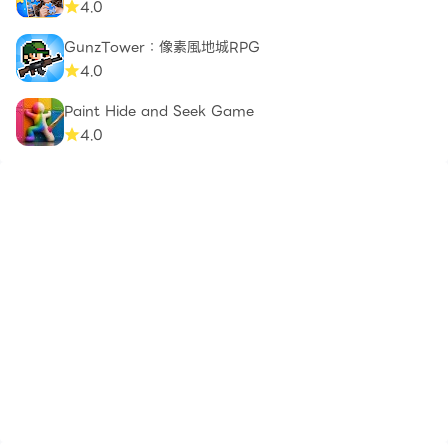
4.0
GunzTower：像素風地城RPG
4.0
Paint Hide and Seek Game
4.0