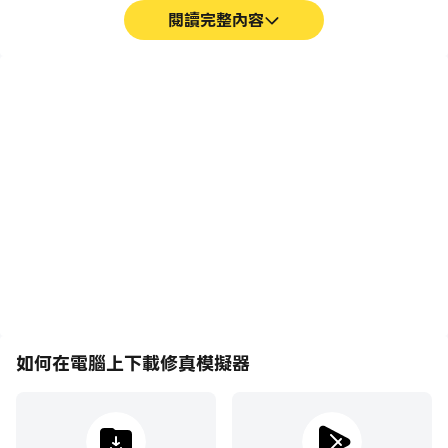
閱讀完整內容
巨集指令
超長續航
將一系列的操作組合成一個
在電腦上運行修真模擬器，
按鍵，幫助你在修真模擬器
無需擔心電量不足和設備發
中快速、自動地通過前期機
熱等問題，想玩多久就玩多
械化的刷圖過程，提高遊戲
久。
效率和體驗。
如何在電腦上下載修真模擬器