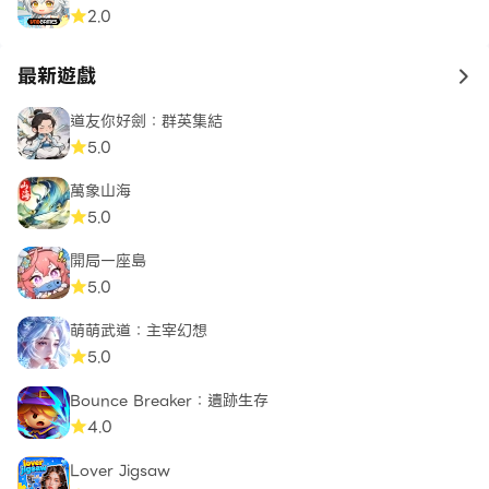
2.0
最新遊戲
to 
道友你好劍：群英集結
5.0
萬象山海
5.0
開局一座島
5.0
萌萌武道：主宰幻想
5.0
Bounce Breaker：遺跡生存
4.0
Lover Jigsaw