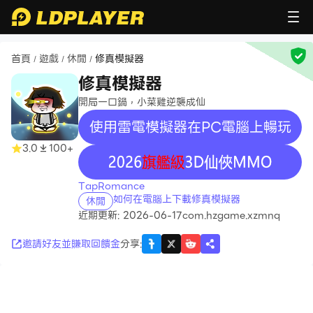
首頁
遊戲
休閒
修真模擬器
/
/
/
修真模擬器
開局一口鍋，小菜雞逆襲成仙
使用雷電模擬器在PC電腦上暢玩
3.0
100+
recommend
TapRomance
如何在電腦上下載修真模擬器
休閒
近期更新: 2026-06-17
com.hzgame.xzmnq
邀請好友並賺取回饋金
分享
: