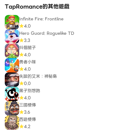
TapRomance的其他遊戲
Infinite Fire: Frontline
4.0
Hero Guard: Roguelike TD
3.3
抖個腿子
4.0
勇者小隊
4.0
失蹤的艾米：神秘島
0.0
黑子別想跑
4.0
三國梗傳
3.6
西遊梗傳
4.2