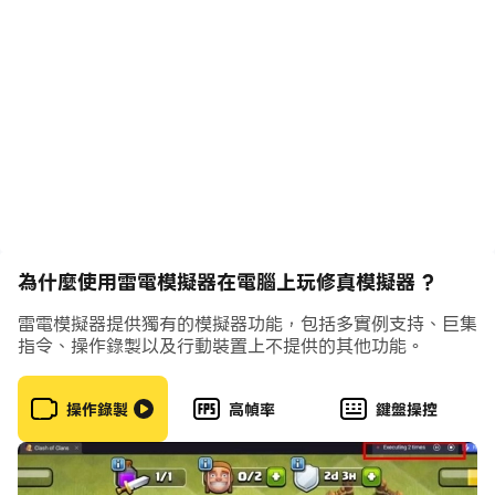
====聯繫我們====
官方Facebook：
https://www.facebook.com/profile.php?
id=61557216495642
為什麼使用雷電模擬器在電腦上玩修真模擬器 ?
雷電模擬器提供獨有的模擬器功能，包括多實例支持、巨集
指令、操作錄製以及行動裝置上不提供的其他功能。
操作錄製
高幀率
鍵盤操控