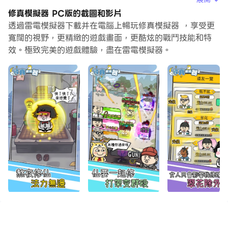
幫你解決你的煩惱！你只需要點擊螢幕記錄功能來記錄你的
修真模擬器 PC版的截圖和影片
操作，然後把它留給巨集指令來解決。巨集指令功能完全自
透過雷電模擬器下載并在電腦上暢玩修真模擬器 ，享受更
動化您的操作，讓您以最少的努力輕鬆贏得遊戲！！現在就
寬闊的視野，更精緻的遊戲畫面，更酷炫的戰鬥技能和特
效。極致完美的遊戲體驗，盡在雷電模擬器。
開始在電腦上下載和玩修真模擬器吧！
《修真模擬器》是一款詼諧、搞笑風格的挂机修仙遊戲，玩
家將扮演收破爛的小蔡吉，在垃圾仙人的引導下，开启修仙
之旅！
=== 遊戲特色 ===
【魔性畫風】開局一口鍋，小菜鸡逆袭成仙
【鹹魚修真】不傷肝，不废脑，挂机躺平，迎娶翠花
【無限爆裝】挂機闖關，無限寶箱，一直開箱一直爽
【超多玩法】開拓地盤、合成神器、收服神獸，走上人生巔
峰
【競技交友】天梯竞技，體驗策略樂趣