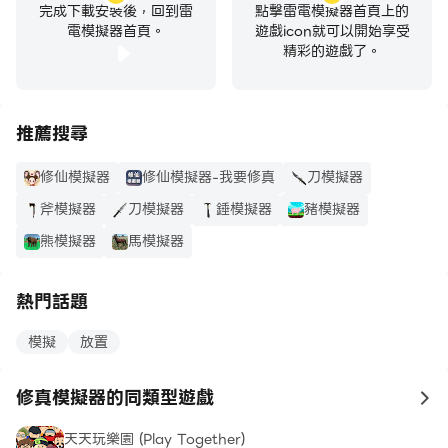
完成下載安裝後，回到雷
點擊雷電模擬器首頁上的
電模擬器首頁。
遊戲icon就可以開始享受
精彩的遊戲了。
推薦搜尋
修仙模擬器
修仙模擬器-我要修真
刀模擬器
斧模擬器
刀模擬器
錘模擬器
豬模擬器
熊模擬器
馬模擬器
熱門話題
模擬
放置
修真模擬器的同類型遊戲
to
天天玩樂園 (Play Together)