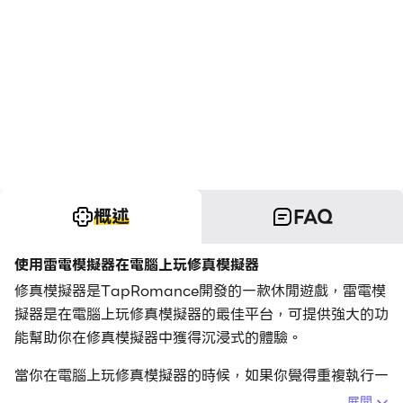
概述
FAQ
使用雷電模擬器在電腦上玩修真模擬器
修真模擬器是TapRomance開發的一款休閒遊戲，雷電模
擬器是在電腦上玩修真模擬器的最佳平台，可提供強大的功
能幫助你在修真模擬器中獲得沉浸式的體驗。
當你在電腦上玩修真模擬器的時候，如果你覺得重複執行一
個動作或任務很費時間很無聊，別擔心，巨集指令功能可以
展開