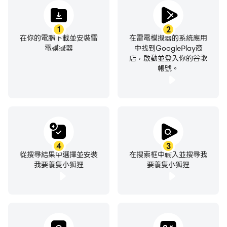
1
2
在你的電腦下載並安裝雷
在雷電模擬器的系統應用
電模擬器
中找到GooglePlay商
店，啟動並登入你的谷歌
帳號。
4
3
從搜尋結果中選擇並安裝
在搜索框中輸入並搜尋我
我要養隻小狐狸
要養隻小狐狸