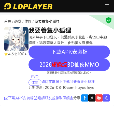
首頁
遊戲
休閒
我要養隻小狐狸
/
/
/
我要養隻小狐狸
閑來無事下山遊玩，偶遇狐妖求收留，帶回山中勤
修煉，狐妖靈氣大提升，化形美女來相伴
下載APK安裝檔
4.5
100+
recommend
我要養隻小狐狸的官方開發商為LEYO。
LEYO
如何在電腦上下載我要養隻小狐狸
休閒
近期更新: 2026-08-10
com.huyao.leyo
下載APK安裝檔
邀請好友並賺取回饋金
分享
: