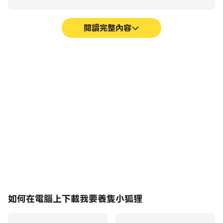
閱讀完整內容
巨集指令
超長續航
將一系列的操作組合成一個
在電腦上運行我要養隻小狐
按鍵，幫助你在我要養隻小
狸，無需擔心電量不足和設
狐狸中快速、自動地通過前
備發熱等問題，想玩多久就
期機械化的刷圖過程，提高
玩多久。
遊戲效率和體驗。
如何在電腦上下載我要養隻小狐狸