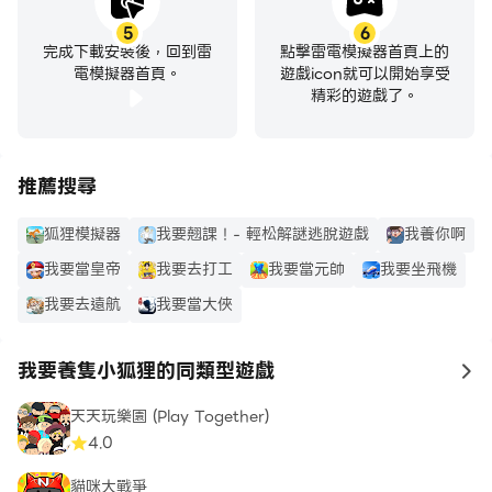
5
6
完成下載安裝後，回到雷
點擊雷電模擬器首頁上的
電模擬器首頁。
遊戲icon就可以開始享受
精彩的遊戲了。
推薦搜尋
狐狸模擬器
我要翹課！- 輕松解謎逃脫遊戲
我養你啊
我要當皇帝
我要去打工
我要當元帥
我要坐飛機
我要去遠航
我要當大俠
我要養隻小狐狸的同類型遊戲
to
天天玩樂園 (Play Together)
4.0
貓咪大戰爭