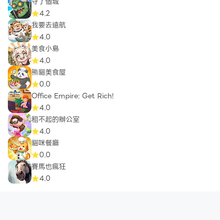
守了個城
4.2
我要去遠航
4.0
美食小島
4.0
熊貓美食屋
0.0
Office Empire: Get Rich!
4.0
租不起的辦公室
4.0
貓咪餐廳
0.0
賽馬也瘋狂
4.0