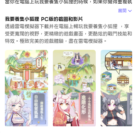
當你在電腦上玩我要養隻小狐狸的時候，如果你覺得重複執
行一個動作或任務很費時間很無聊，別擔心，巨集指令功能
展開
可以幫你解決你的煩惱！你只需要點擊螢幕記錄功能來記錄
我要養隻小狐狸 PC版的截圖和影片
你的操作，然後把它留給巨集指令來解決。巨集指令功能完
透過雷電模擬器下載并在電腦上暢玩我要養隻小狐狸 ，享
全自動化您的操作，讓您以最少的努力輕鬆贏得遊戲！！現
受更寬闊的視野，更精緻的遊戲畫面，更酷炫的戰鬥技能和
特效。極致完美的遊戲體驗，盡在雷電模擬器。
在就開始在電腦上下載和玩我要養隻小狐狸吧！
山中閑暇日，下山遊玩時。咦，我的脚邊怎麼趴著一隻小狐
狸？小狐狸看著還蠻聰明可愛的，那就帶回山上好好培養一
番吧！至於是化身成人還是淪為平庸，全看它自己的造化啦
~
【偶遇狐妖求收留】
自古狐妖多形態，小狐狸資質各异，種類繁多，紅狐，灰
狐，幽狐還有傳聞中的聖狐等你來把它們帶回家。
【欲為化形勤修煉】
小狐狸初來乍到，先在山中修煉一番吧。沐浴，看書，學習
技巧，熟悉族規，勤加修煉才能化形成人哦。
【進階九尾化美人】