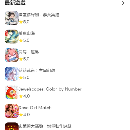
最新遊戲
to 
道友你好劍：群英集結
5.0
萬象山海
5.0
開局一座島
5.0
萌萌武道：主宰幻想
5.0
Jewelscapes: Color by Number
4.0
Rose Girl Match
4.0
史萊姆大騷動：增量動作遊戲