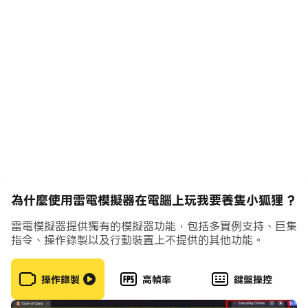
狐妖修煉達到一定級別即可進階，進階至九尾可完成化形，
快來期待你的狐妖化身美人的瞬間吧。
【遊歷人間識習俗】
化形為人，初識人間，還需要去人間歷練一番才能成為一名
合格的狐寵。人間世事繁雜，剛剛化形的狐妖會有怎樣的遭
遇，又能否逢凶化吉呢？
【前世情緣今何在】
解鎖情緣，你與狐妖前世有著怎樣的羈絆？為何今生又再重
逢？愛恨情仇，迷霧重重，等你來揭曉。
快來領養你的狐妖，開啟你與狐妖的羈絆人生！
為什麼使用雷電模擬器在電腦上玩我要養隻小狐狸 ?
雷電模擬器提供獨有的模擬器功能，包括多實例支持、巨集
指令、操作錄製以及行動裝置上不提供的其他功能。
操作錄製
高幀率
鍵盤操控