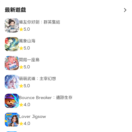
最新遊戲
to 
道友你好劍：群英集結
5.0
萬象山海
5.0
開局一座島
5.0
萌萌武道：主宰幻想
5.0
Bounce Breaker：遺跡生存
4.0
Lover Jigsaw
4.0