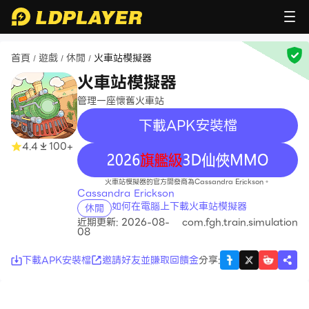
首頁
遊戲
休閒
火車站模擬器
/
/
/
火車站模擬器
管理一座懷舊火車站
下載APK安裝檔
4.4
100+
recommend
火車站模擬器的官方開發商為Cassandra Erickson。
Cassandra Erickson
如何在電腦上下載火車站模擬器
休閒
近期更新: 2026-08-
com.fgh.train.simulation
08
下載APK安裝檔
邀請好友並賺取回饋金
分享
: