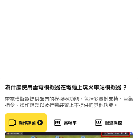
臥舖餐車頭等座，各類車廂應有盡有。
根據喜好組裝車廂，每次旅程都有新體驗。
市場交易賺差價
市場貨品極具特色，各地方特產琳瑯滿目。
物價有漲有跌，抓住機會低買高賣，賺取大額差價。
為什麼使用雷電模擬器在電腦上玩火車站模擬器 ?
雷電模擬器提供獨有的模擬器功能，包括多實例支持、巨集
指令、操作錄製以及行動裝置上不提供的其他功能。
放置挖礦收益多
操作錄製
高幀率
鍵盤操控
邊開火車邊挖煤礦，獲得雙份收益。