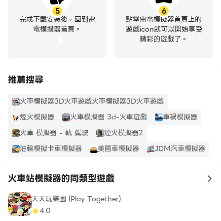
5
6
完成下載安裝後，回到雷
點擊雷電模擬器首頁上的
電模擬器首頁。
遊戲icon就可以開始享受
精彩的遊戲了。
推薦搜尋
火車模擬器3D火車遊戲火車模擬器3D火車遊戲
煙火模擬器
火車模擬器 3d-火車遊戲
車禍模擬器
火車 模擬器 - 軌 駕駛
煙火模擬器2
油輪模擬卡車模擬器
美國車模擬器
JDM汽車模擬器
火車站模擬器的同類型遊戲
to
天天玩樂園 (Play Together)
4.0