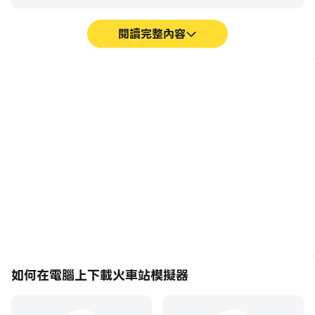
閱讀完整內容
巨集指令
超長續航
將一系列的操作組合成一個
在電腦上運行火車站模擬
按鍵，幫助你在火車站模擬
器，無需擔心電量不足和設
器中快速、自動地通過前期
備發熱等問題，想玩多久就
機械化的刷圖過程，提高遊
玩多久。
戲效率和體驗。
如何在電腦上下載火車站模擬器