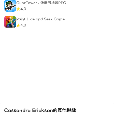
GunzTower：像素風地城RPG
4.0
Paint Hide and Seek Game
4.0
Cassandra Erickson的其他遊戲