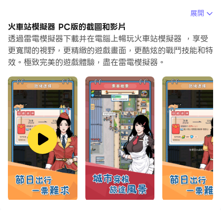
當你在電腦上玩火車站模擬器的時候，如果你覺得重複執行
展開
一個動作或任務很費時間很無聊，別擔心，巨集指令功能可
火車站模擬器 PC版的截圖和影片
以幫你解決你的煩惱！你只需要點擊螢幕記錄功能來記錄你
透過雷電模擬器下載并在電腦上暢玩火車站模擬器 ，享受
的操作，然後把它留給巨集指令來解決。巨集指令功能完全
更寬闊的視野，更精緻的遊戲畫面，更酷炫的戰鬥技能和特
效。極致完美的遊戲體驗，盡在雷電模擬器。
自動化您的操作，讓您以最少的努力輕鬆贏得遊戲！！現在
就開始在電腦上下載和玩火車站模擬器吧！
輕鬆活潑接地氣
從乘客到車廂都還原真實生活。
懷舊感滿滿，帶你回到那段令人懷念的歲月。
自由拼裝不受限