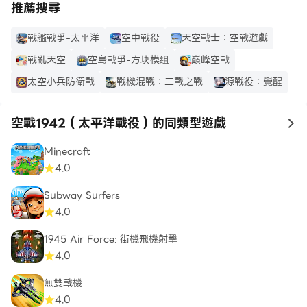
推薦搜尋
戰艦戰爭-太平洋
空中戰役
天空戰士：空戰遊戲
戰亂天空
空島戰爭-方块模组
巔峰空戰
太空小兵防衛戰
戰機混戰：二戰之戰
源戰役：覺醒
空戰1942（太平洋戰役）的同類型遊戲
to
Minecraft
4.0
Subway Surfers
4.0
1945 Air Force: 街機飛機射擊
4.0
無雙戰機
4.0