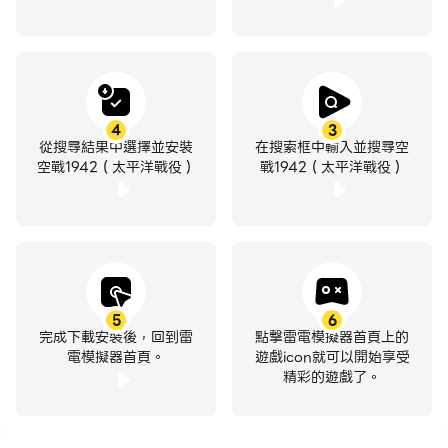
4
3
從搜尋結果中選擇並安裝
在搜索框中輸入並搜尋空
空戰1942（太平洋戰役）
戰1942（太平洋戰役）
5
6
完成下載安裝後，回到雷
點擊雷電模擬器首頁上的
電模擬器首頁。
遊戲icon就可以開始享受
精彩的遊戲了。