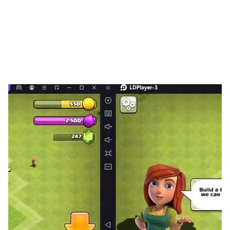
◆ 戰機星等越高則能強化的等級越高。
◆ 子彈組合會隨著等級的增加而變化。
◆ 4星及4星以下戰機，新增「火力全開」，當主機攻擊力
升級至最高級別，在作戰進行中觸發「超級子彈」道具時，
飛機會進入超越最高級別之攻擊力，名為「火力全開」的狀
態。（子彈預覽可查看)；
3. 每日簽到系統
◆ 每日都可以簽到一次，領取簽到獎勵。
4. 每日任務系統
◆ 每日完成指定任務，贏取任務獎勵。
5. 成就系統
◆ 達成指定成就，獲得成就獎勵。
6. 全新關卡
◆ 新增40道普通關卡及27道菁英關卡!!
◆ 新增敵機種類、新增BOSS。
◆ 各關卡設置了更具挑戰性的完美通關條件，完美主義者
的最愛。