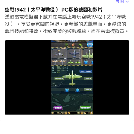
在電腦上運行空戰1942（太平洋戰役），您可以在大螢幕
展開
上清晰地瀏覽, 而用滑鼠和鍵盤操控應用程式比用觸摸屏鍵
空戰1942（太平洋戰役） PC版的截圖和影片
盤要快得多，同時你將永遠不必擔心設備的電量問題。
透過雷電模擬器下載并在電腦上暢玩空戰1942（太平洋戰
役） ，享受更寬闊的視野，更精緻的遊戲畫面，更酷炫的
通過多開和同步功能，你甚至可以在PC上運行多個應用程
戰鬥技能和特效。極致完美的遊戲體驗，盡在雷電模擬器。
式和帳戶。
而文件互傳功能讓分享圖像、影片和文件也變得非常容易。
下載空戰1942（太平洋戰役）並在PC上運行。享受PC端
的大螢幕和高畫質畫質吧!
【重要！齊來迎戰新版本！】
iFighter 2進階版v2.0已經上線！請各位軍官作好戰前準
備，在全新戰場一起繼續奮戰！
空戰1942 （太平洋戰役）繼 空戰1945 之後帶領大家再次
穿越到第二次世界大戰的大平洋戰役，迎戰日軍和德軍各種
戰機和航空母艦的槍林彈雨。 空戰1942（太平洋戰役）是
迄今最豐富，最貼近真實的直向飛行射擊遊戲，100%重現