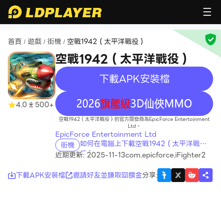
首頁
遊戲
街機
空戰1942（太平洋戰役）
/
/
/
空戰1942（太平洋戰役）
下載APK安裝檔
recommend
4.0
500+
空戰1942（太平洋戰役）的官方開發商為EpicForce Entertainment
Ltd。
EpicForce Entertainment Ltd
如何在電腦上下載空戰1942（太平洋戰
街機
役）
近期更新: 2025-11-13
com.epicforce.iFighter2
下載APK安裝檔
邀請好友並賺取回饋金
分享
: