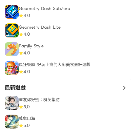
Geometry Dash SubZero
4.0
Geometry Dash Lite
4.0
Family Style
4.0
瘋狂餐廳-好玩上癮的大廚美食烹飪遊戲
4.0
最新遊戲
to 
道友你好劍：群英集結
5.0
萬象山海
5.0