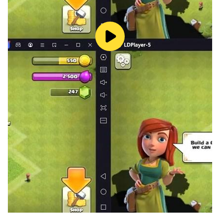
7. 新增“訓練場”活動關卡，讓你在訓練場中，練習如何
將M/W/T機型操控得得心應手。
8. 新增“攔截軍資”活動關卡，挑戰你的膽量，獲取更多
金幣。
9. 新增每週排行榜，全球強者之間的較量；
10. 其他調整優化:
◆ 新增5款指定飛機默認附加武器，每款均可升級；
◆ 每打通指定菁英關卡，均有機會獲得其中一款附加武器
之設計圖，火速收集，快馬組裝你喜歡的附加武器；
◆ 新增戰鬥中的「標籤敵軍」和「金色勛章」收集提示，
在戰鬥中更能掌握軍情，準確完成任務，獲取更高分數；
◆ 新增倉庫，升級素材、關卡道具和設計圖庫存一目了然;
◆ 戰機各自擁有獨特的子彈組合，不同戰機，不同體驗。
◆ 新增玩家軍銜，隊伍越強大，軍銜越高；
◆ 新增戰機防御力概念，隨著玩家軍銜的提升，戰機防御
力提升；
◆ 新增玩家簡介，自己和對手的隊伍戰力值一目了然；