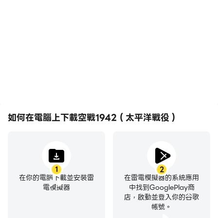
在高FPS的支援下，空戰
輕鬆記錄下在空戰
1942（太平洋戰役）遊戲
1942（太平洋戰役）中的
的畫面更加流暢，動作更加
賽事表現和操作過程，有助
連貫，增強了玩空戰
於學習和改進駕駛技術，或
1942（太平洋戰役）的視
者與其他玩家分享自己的遊
覺體驗和沉浸感。
戲經歷和成就。
如何在電腦上下載空戰1942（太平洋戰役）
1
2
在你的電腦下載並安裝雷
在雷電模擬器的系統應用
電模擬器
中找到GooglePlay商
店，啟動並登入你的谷歌
帳號。