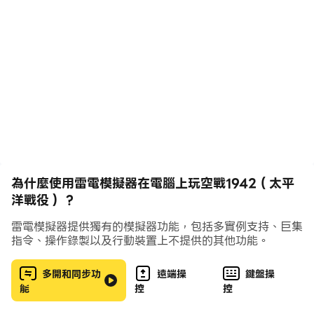
經典街機名作！
【新版本內容】
本次改版將是歷年來最大幅度的更新！
新增內容:
1. 機庫系統
◆ 將可擁有最多三個機庫，組成三架戰機隊伍進行任務，
於任務中可隨時替換。
2. 戰機強化系統 （全新戰機屬性）
為什麼使用雷電模擬器在電腦上玩空戰1942（太平
◆ 每架飛機擁有自己獨特的子彈類型：M/W/T，選擇適
洋戰役） ?
合的飛機類型攻打關卡，會有事半功倍的效果。
◆ AT影響每台戰機的攻擊傷害，彈頭零部件是AT強化的
雷電模擬器提供獨有的模擬器功能，包括多實例支持、巨集
必備素材。
指令、操作錄製以及行動裝置上不提供的其他功能。
◆ HP影響每台戰機的血量，油缸零部件是HP強化的必備
多開和同步功
遠端操
鍵盤操
素材。
能
控
控
◆ RP影響戰機獲取補油道具時的回覆量，運輸機零部件是
RP強化的必備素材。