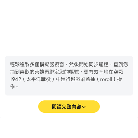
◆ 更改暱稱，每個玩家有一次更改暱稱的機會；
◆ in game新增Combo效果，連續擊落多架敵機，將有
額外Bonus分數加成。
◆ 中英雙語言
輕鬆複製多個模擬器視窗，然後開始同步過程，直到您
抽到喜歡的英雄再綁定您的帳號，更有效率地在空戰
1942（太平洋戰役）中進行遊戲刷首抽（reroll）操
作。
閱讀完整內容
高幀率
影片錄製