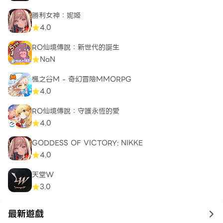
勝利女神：妮姬
4.0
RO仙境傳說：新世代的誕生
NaN
楓之谷M - 奇幻冒險MMORPG
4.0
RO仙境傳說：守護永恆的愛
4.0
GODDESS OF VICTORY: NIKKE
4.0
天堂W
3.0
最新遊戲
to 