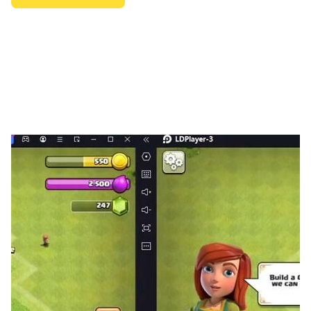
【史上最多英灵集结，跨越时代的终极召唤！】
在《FGO》中可召唤的从者包含了《Fate/Zero》、
《Fate/stay night》等多部知名Fate作品中的经典角
色，以及多位《FGO》首创英灵与您展开命运的羁绊，更
有全新职阶首次于Fate系列中登场！
【指令卡式战斗，原汁原味的日式RPG！】
在《FGO》中，战斗通过对从者下达的命令用指令卡来表
现，通过回合制的形式展开指令战斗。战斗分为战术阶段与
指令阶段，根据您的选择，从者会分别发动攻击。己方攻击
后，转为敌方行动。敌方行动后一回合结束。
【50多位知名画师参与英灵绘制，40位以上声优倾情献
声！】
《FGO》力邀武内崇在内的50余位知名画师组成超豪华美
术团队，更特邀Fate系列原班声优参与配音！