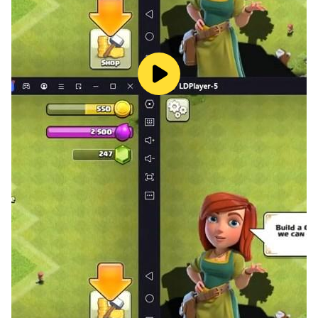
阿部彬名 安井邦彦 坂本真绫 川澄绫子
大久保瑠美 大原SAYAKA 大塚明夫 丹下樱
岛崎信长 稻田彻 高乃丽 宫野真守
关智一 鹤冈聪 江川央生 浪川大辅
铃村健一 绿川光 能登麻美子 鸟海浩辅
浅川悠 三木真一郎 神奈延年 水岛大宙
寺岛拓笃 田中敦子 田中理惠 西前忠久
下屋则子 小仓唯 野中蓝 樱井孝宏
游佐浩二 远藤绫 早见沙织 沢城MIYUKI
斋藤千和 植田佳奈 置鲇龙太郎 中村悠一
中井和哉 种田梨沙 子安武人 诹访部顺一
（按姓名字母顺序）