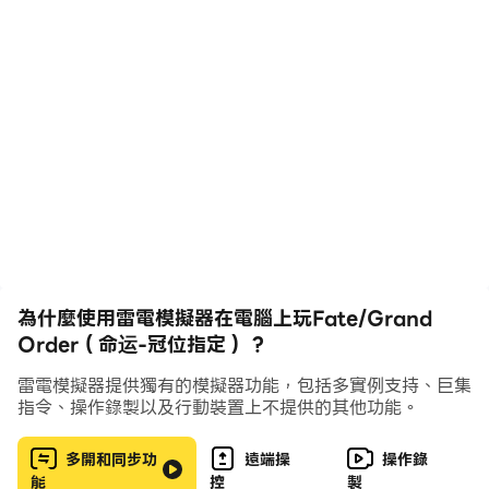
人类将于2017年灭绝---
为什么？怎么会？是谁？做了什么？
面对众多疑问，研究者们陷入了疑惑。就在这时，他们观测
到了新的异变。
公元2004年，日本某个地方都市，在这里，出现了前所未
有的[无法观测的领域]
为了保护与夺回人类未来，必须进行时间旅行重返过去，
执行与“历史”对抗的作战！
游戏特色：
為什麼使用雷電模擬器在電腦上玩Fate/Grand
Order（命运-冠位指定） ?
【Fate系列首款正版手游，100万字剧情描绘史上最大圣
雷電模擬器提供獨有的模擬器功能，包括多實例支持、巨集
杯战争！】
指令、操作錄製以及行動裝置上不提供的其他功能。
《FGO》剧情原案由Fate之父奈须蘑菇亲自执笔，长达
100万字的小说级故事线将为您揭露多重背景设定！
多開和同步功
遠端操
操作錄
能
控
製