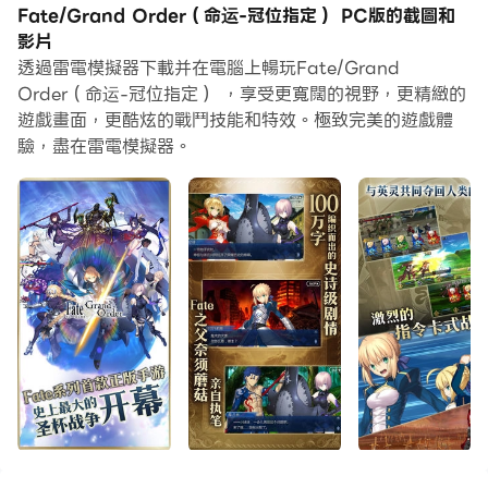
Fate/Grand Order（命运-冠位指定） PC版的截圖和
當你在電腦上玩Fate/Grand Order（命运-冠位指定）的
影片
時候，作為一個想要運行新帳號的初始玩家，多開和同步器
透過雷電模擬器下載并在電腦上暢玩Fate/Grand
功能對於首抽是非常有用的。你可以使用他們去複製多個模
Order（命运-冠位指定） ，享受更寬闊的視野，更精緻的
擬器然後開始同步過程。綁定您的帳號直到您抽到喜歡的英
遊戲畫面，更酷炫的戰鬥技能和特效。極致完美的遊戲體
雄。
驗，盡在雷電模擬器。
此外，操作錄製對於那些需要你升級和完成任務的遊戲是一
個很棒的選擇！運行同步器並錄製您的操作，然後即時地重
複主實例的操作。通過這樣做，您可以同時執行2個或更多
的帳戶。你可以總在其他人之前得到你想要的英雄！這要歸
功於更快的刷初始和更省時的召喚！現在就開始在電腦上下
載和玩Fate/Grand Order（命运-冠位指定）吧！
被誉为日本“蚁后级IP”的Fate系列首款正版手游
《Fate/Grand Order》正式上线！《Fate/Grand
Order》（中文译名《命运-冠位指定》，以下简称
《FGO》）由TYPE-MOON出品，由bilibili游戏在大陆地
区独家代理发行。