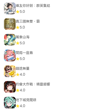
道友你好劍：群英集結
5.0
真三國無雙・霸
5.0
萬象山海
5.0
開局一座島
5.0
錢途無量
4.0
約會大作戰：精靈迴響
4.0
地下城見聞錄
4.0