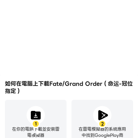
高幀率
鍵盤和滑鼠
在高FPS的支援下，
在Fate/Grand
Fate/Grand Order（命
Order（命运-冠位指定）
运-冠位指定）遊戲的畫面
中，玩家需要頻繁地進行操
更加流暢，動作更加連貫，
作，例如移動角色、選擇技
增強了玩Fate/Grand
能、進行戰鬥等，而鍵盤和
Order（命运-冠位指定）
滑鼠能夠提供更方便、更快
的視覺體驗和沉浸感。
速的操作響應。
如何在電腦上下載Fate/Grand Order（命运-冠位
指定）
1
2
在你的電腦下載並安裝雷
在雷電模擬器的系統應用
電模擬器
中找到GooglePlay商