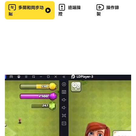
多開和同步功
遠端操
操作錄
陆军长途汽车正在山上驾驶开始军用巴士作为真正的陆军教
能
控
製
练的项目法，用于在长途汽车游戏的同一轨道上具有挑战性
的路线数量。像公共汽车司机一样，军队开始在公共汽车运
输方面驾驶挑战，以执行更多军用公共汽车的旅程，以完成
军队任务，免费公共汽车司机作为公共汽车司机进行军队驾
驶。军车模拟器的任务是在长途汽车驾驶游戏中进行短期停
车。由公共汽车司机驾驶军用巴士的任务是通过在越野巴士
模拟游戏中穿越山地驾驶的惊人冒险之旅，完成从一个山地
终点站乘坐公共汽车的运输陆军突击队和陆军士兵的任务
陆军教练巴士模拟
巴士司机还将在免费巴士停车模拟器中扮演有趣的越野巴士
驾驶游戏之旅，其中军车将军事驾驶体验用于驾驶军车的山
地巴士的艰巨任务。越野巴士驾驶游戏中的军队运输是军队
驾驶时代的开始，这使得军队巴士司机在长途巴士模拟游戏
的上坡驾驶中完成军队运输变得更加有趣。