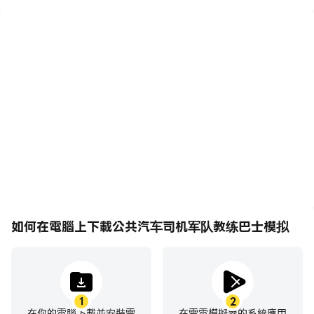
高幀率
鍵盤和滑鼠
在高FPS的支援下，公共汽
在公共汽车司机军队教练巴
车司机军队教练巴士模拟遊
士模拟中，玩家需要頻繁地
戲的畫面更加流暢，動作更
進行操作，例如移動角色、
加連貫，增強了玩公共汽车
選擇技能、進行戰鬥等，而
司机军队教练巴士模拟的視
鍵盤和滑鼠能夠提供更方
覺體驗和沉浸感。
便、更快速的操作響應。
如何在電腦上下載公共汽车司机军队教练巴士模拟
1
2
在你的電腦下載並安裝雷
在雷電模擬器的系統應用