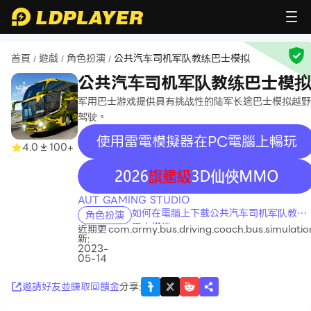
首頁
遊戲
角色扮演
公共汽车司机军队教练巴士模拟
/
/
/
公共汽车司机军队教练巴士模拟
军用巴士游戏提供具有挑战性的陆军长途巴士模拟越野
驾驶。
使用雷電模擬器在PC電腦上暢玩
4.0
100+
recommend
AUT GAMING STUDIO
如何在電腦上下載公共汽车司机军队教练
角色扮演
巴士模拟
近期更
com.army.bus.driving.coach.bus.simulatio
新:
2023-
05-14
邀請好友並賺取回饋金
分享
: