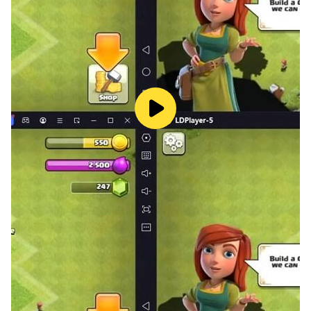
陆军巴士司机
运输军队游戏鼓励士兵在街道公路上玩耍，在军队驾驶期间
通过众多军队检查站进行公共汽车运输任务军队在军队运输
游戏中驾驶。军事驾驶在越野军用巴士游戏中提供了具有挑
战性的军用货物驾驶。
越野军车
冒险为军队巴士司机带来了严峻的挑战，以完成由长途汽车
司机发起的越野巴士驾驶。在越野巴士模拟器中，驾驶员必
须开始与军方一起在山地巴士上工作，以便在巴士模拟器中
作为军队运输车进行运输。旅程用雪地巴士等待军队运输，
这使得军队士兵在完成军队士兵的公共汽车运输期间的旅程
大不相同。士兵在军队游戏中开始驾驶职责，其中与军队驾
驶相关的令人敬畏的任务是通过军队检查站执行的，作为军