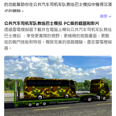
的功能幫助你在公共汽车司机军队教练巴士模拟中獲得沉浸
式的體驗。
展開
當你在電腦上玩公共汽车司机军队教练巴士模拟的時候，作
公共汽车司机军队教练巴士模拟 PC版的截圖和影片
為一個想要運行新帳號的初始玩家，多開和同步器功能對於
透過雷電模擬器下載并在電腦上暢玩公共汽车司机军队教练
首抽是非常有用的。你可以使用他們去複製多個模擬器然後
巴士模拟 ，享受更寬闊的視野，更精緻的遊戲畫面，更酷
炫的戰鬥技能和特效。極致完美的遊戲體驗，盡在雷電模擬
開始同步過程。綁定您的帳號直到您抽到喜歡的英雄。
器。
此外，操作錄製對於那些需要你升級和完成任務的遊戲是一
個很棒的選擇！運行同步器並錄製您的操作，然後即時地重
複主實例的操作。通過這樣做，您可以同時執行2個或更多
的帳戶。你可以總在其他人之前得到你想要的英雄！這要歸
功於更快的刷初始和更省時的召喚！現在就開始在電腦上下
載和玩公共汽车司机军队教练巴士模拟吧！
陆军游戏的队长正在参加巴士游戏，带来旅程的冒险，让巴
士模拟任务的用户和爱好者惊叹不已，作为一名陆军巴士司
机，司机必须在陆军巴士游戏中驾驶巴士。游戏中的军队任