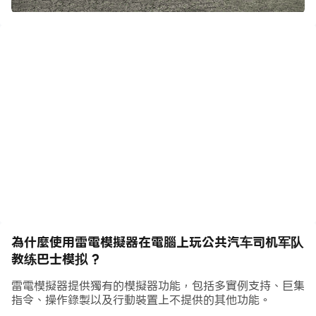
务提供了军队突击队游戏的众多挑战，其中包括启动军队巴
士驾驶游戏的引擎，并具有越野驾驶技能，以完成巴士运输
车的任务。军车游戏在军车驾驶游戏中，从一个陆军基地到
另一个陆军基地的军事小队运输具有更多惊人的功能。
军车驾驶模拟器
军用巴士驾驶游戏为巴士司机的生活带来乐趣，在巴士驾驶
游戏中发挥关键作用，在该游戏中，陆军士兵的接送乘客从
参加越野陆军长途巴士模拟器冒险开始。将军车司机带入驱
动器的任务数量使军车驾驶游戏离线上坡令人惊叹。陆军教
练模拟器提出了新的方法，为军队运输带来新的挑战，以涵
盖军车游戏。军队驾驶游戏的真正挑战是相当困难的，但在
為什麼使用雷電模擬器在電腦上玩公共汽车司机军队
不断的奋斗中，军队长途汽车的任务很容易驱动，以完成长
教练巴士模拟 ?
途汽车停车
雷電模擬器提供獨有的模擬器功能，包括多實例支持、巨集
越野军车驾驶模拟器
指令、操作錄製以及行動裝置上不提供的其他功能。