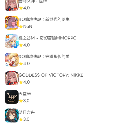
勝利女神：妮姬
4.0
RO仙境傳說：新世代的誕生
NaN
楓之谷M - 奇幻冒險MMORPG
4.0
RO仙境傳說：守護永恆的愛
4.0
GODDESS OF VICTORY: NIKKE
4.0
天堂W
3.0
明日方舟
3.0