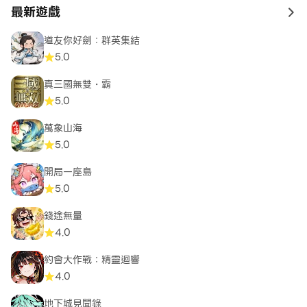
最新遊戲
to 
道友你好劍：群英集結
5.0
真三國無雙・霸
5.0
萬象山海
5.0
開局一座島
5.0
錢途無量
4.0
約會大作戰：精靈迴響
4.0
地下城見聞錄