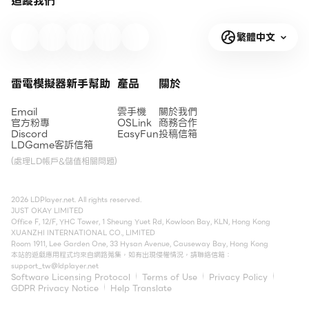
追蹤我們
繁體中文
雷電模擬器新手幫助
產品
關於
Email
雲手機
關於我們
官方粉專
OSLink
商務合作
Discord
EasyFun
投稿信箱
LDGame客訴信箱
(處理LD帳戶&儲值相關問題)
2026 LDPlayer.net. All rights reserved.
JUST OKAY LIMITED
Office F, 12/F, YHC Tower, 1 Sheung Yuet Rd, Kowloon Bay, KLN, Hong Kong
XUANZHI INTERNATIONAL CO., LIMITED
Room 1911, Lee Garden One, 33 Hysan Avenue, Causeway Bay, Hong Kong
本站的遊戲應用程式均來自網路蒐集，如有出現侵權情況，請聯絡信箱：
support_tw@ldplayer.net
Software Licensing Protocol
Terms of Use
Privacy Policy
GDPR Privacy Notice
Help Translate