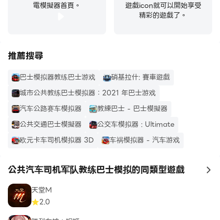
電模擬器首頁。
遊戲icon就可以開始享受
精彩的遊戲了。
推薦搜尋
巴士模拟器教练巴士游戏
硝基拉什: 賽車遊戲
城市公共教练巴士模拟器：2021 年巴士游戏
汽车公路赛车模拟器
教練巴士 - 巴士模擬器
公共交通巴士模擬器
公交车模拟器 : Ultimate
欧元卡车司机模拟器 3D
车祸模拟器 - 汽车游戏
公共汽车司机军队教练巴士模拟的同類型遊戲
to
天堂M
2.0