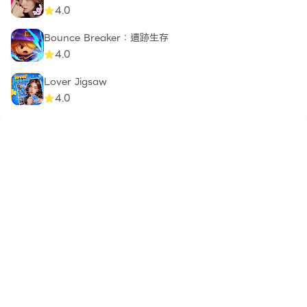
4.0
Bounce Breaker：遺跡生存
4.0
Lover Jigsaw
4.0