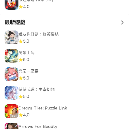
4.0
最新遊戲
to 
道友你好劍：群英集結
5.0
萬象山海
5.0
開局一座島
5.0
萌萌武道：主宰幻想
5.0
Dream Tiles: Puzzle Link​
4.0
Arrows For Beauty