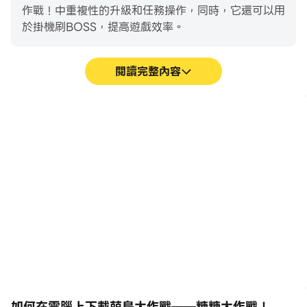
作戰！中重複性的升級和任務操作，同時，它還可以用
於掛機刷BOSS，提高遊戲效率。
閱讀完整內容
巨集指令
超長續航
將一系列的操作組合成一個
在電腦上運行萌島大作戰
按鍵，幫助你在萌島大作戰
——糖糖大作戰！，無需擔
——糖糖大作戰！中快速、
心電量不足和設備發熱等問
自動地通過前期機械化的刷
題，想玩多久就玩多久。
圖過程，提高遊戲效率和體
驗。
如何在電腦上下載萌島大作戰——糖糖大作戰！