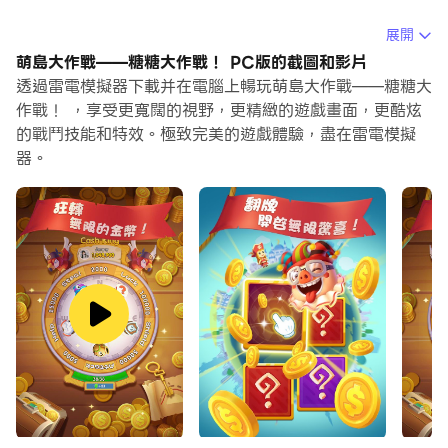
當你在電腦上玩萌島大作戰——糖糖大作戰！的時候，如果
展開
你覺得重複執行一個動作或任務很費時間很無聊，別擔心，
萌島大作戰——糖糖大作戰！ PC版的截圖和影片
巨集指令功能可以幫你解決你的煩惱！你只需要點擊螢幕記
透過雷電模擬器下載并在電腦上暢玩萌島大作戰——糖糖大
錄功能來記錄你的操作，然後把它留給巨集指令來解決。巨
作戰！ ，享受更寬闊的視野，更精緻的遊戲畫面，更酷炫
的戰鬥技能和特效。極致完美的遊戲體驗，盡在雷電模擬
集指令功能完全自動化您的操作，讓您以最少的努力輕鬆贏
器。
得遊戲！！現在就開始在電腦上下載和玩萌島大作戰——糖
糖大作戰！吧！
全新建島類社交手遊，轉轉盤、建海島，攻擊其他島主的島
嶼，奪取好友的小金庫，和小夥伴一起收集夢幻海島！
神秘的東方海域——巨龍之淵的老領主發佈了一則公告尋找
繼承人，只有通過層層考驗成功抵達巨龍之淵的勇士才能獲
得繼承資格！候選者們紛紛踏上旅程，老領主將在他們途經
的海島上設下考驗，他們能否通過考驗，成功獲得繼承資格
呢...