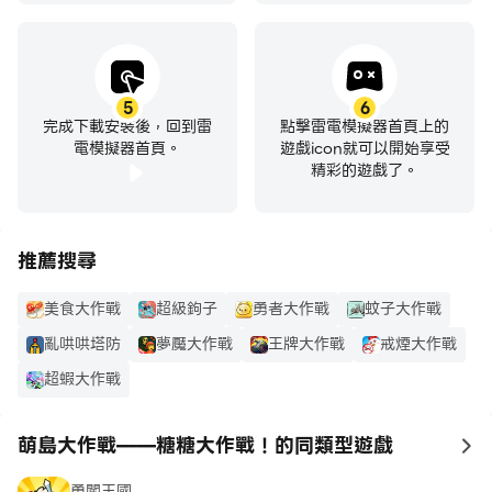
5
6
完成下載安裝後，回到雷
點擊雷電模擬器首頁上的
電模擬器首頁。
遊戲icon就可以開始享受
精彩的遊戲了。
推薦搜尋
美食大作戰
超級鉤子
勇者大作戰
蚊子大作戰
亂哄哄塔防
夢魘大作戰
王牌大作戰
戒煙大作戰
超蝦大作戰
萌島大作戰——糖糖大作戰！的同類型遊戲
to
勇闖王國