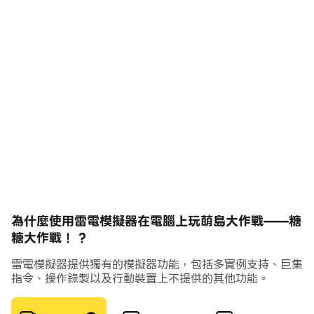
【特色島嶼隨心建】
特色主題島嶼等你來征服，海盜迷情、風情義大利、遙遠希
臘、古老中國、荷蘭牧場、東方日本、神秘埃及.....更有耶
誕節、愛情主題等你來挑战！
【錦標賽比拼】
全服競技，不僅可以單人比賽，還有公會比賽哦~ 看谁能在
众多候选人中脱颖而出，成为海域最靓的仔！
【精彩轉盤】
轉動你的轉盤，打炮、偷取、防護盾，摧毀島嶼並且收貨大
量金幣！對了，樹敵太多，當心被復仇哦！
為什麼使用雷電模擬器在電腦上玩萌島大作戰——糖
糖大作戰！ ?
【萌寵來襲】
雷電模擬器提供獨有的模擬器功能，包括多實例支持、巨集
多種寵物，各有技能！偵探章、閃電鰻、暴力鯊、發財魚和
指令、操作錄製以及行動裝置上不提供的其他功能。
防禦龜等你來領養！