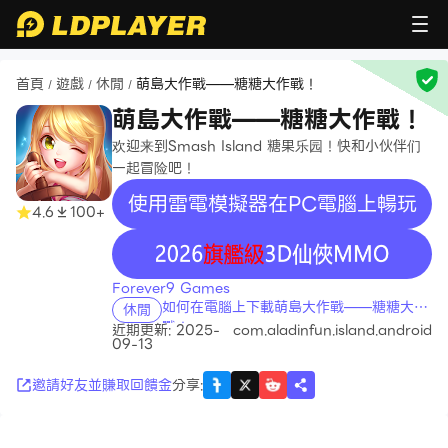
首頁
遊戲
休閒
萌島大作戰——糖糖大作戰！
/
/
/
萌島大作戰——糖糖大作戰！
欢迎来到Smash Island 糖果乐园！快和小伙伴们
一起冒险吧！
使用雷電模擬器在PC電腦上暢玩
4.6
100+
recommend
Forever9 Games
如何在電腦上下載萌島大作戰——糖糖大作
休閒
戰！
近期更新: 2025-
com.aladinfun.island.android
09-13
邀請好友並賺取回饋金
分享
: