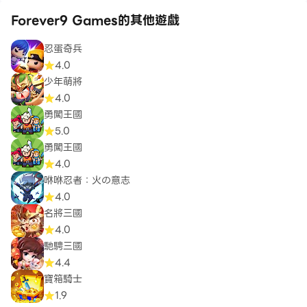
Forever9 Games的其他遊戲
忍蛋奇兵
4.0
少年萌將
4.0
勇闖王國
5.0
勇闖王國
4.0
咻咻忍者：火の意志
4.0
名將三國
4.0
馳騁三國
4.4
寶箱騎士
1.9