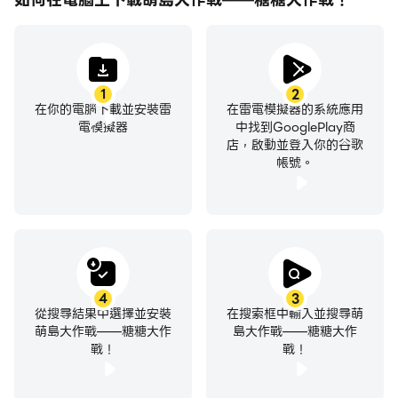
1
2
在你的電腦下載並安裝雷
在雷電模擬器的系統應用
電模擬器
中找到GooglePlay商
店，啟動並登入你的谷歌
帳號。
4
3
從搜尋結果中選擇並安裝
在搜索框中輸入並搜尋萌
萌島大作戰——糖糖大作
島大作戰——糖糖大作
戰！
戰！