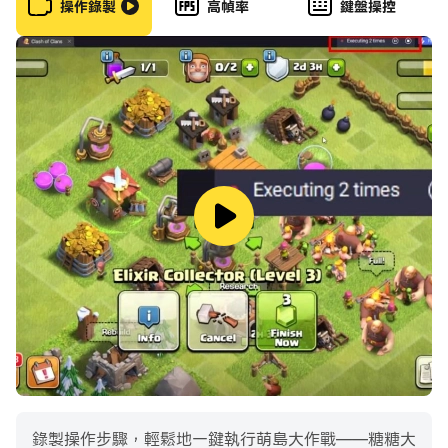
操作錄製
高幀率
鍵盤操控
【精彩活动】
更有瘋狂卡牌、糖糖大作戰等眾多精彩活動等你來挑戰！
動動手指獲取有趣道具，隨時隨地與好友有愛互動，結交新
朋友幫你收集拼圖、打副本BOSS！浪漫櫻花、冰河世紀、
美人魚等超多主題島嶼等你來收集！對了，樹敵太多，當心
被復仇哦！大家都在玩，來呀，互相傷害呀！
錄製操作步驟，輕鬆地一鍵執行萌島大作戰——糖糖大