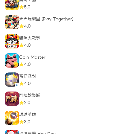
5.0
天天玩樂園 (Play Together)
4.0
貓咪大戰爭
4.0
Coin Master
4.0
蛋仔派對
4.0
鬥陣歡樂城
2.0
球球英雄
3.0
卡通農場 Hay Day