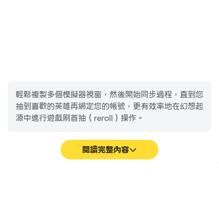
輕鬆複製多個模擬器視窗，然後開始同步過程，直到您
抽到喜歡的英雄再綁定您的帳號，更有效率地在幻想起
源中進行遊戲刷首抽（reroll）操作。
閱讀完整內容
高幀率
鍵盤和滑鼠
在高FPS的支援下，幻想起
在幻想起源中，玩家需要頻
源遊戲的畫面更加流暢，動
繁地進行操作，例如移動角