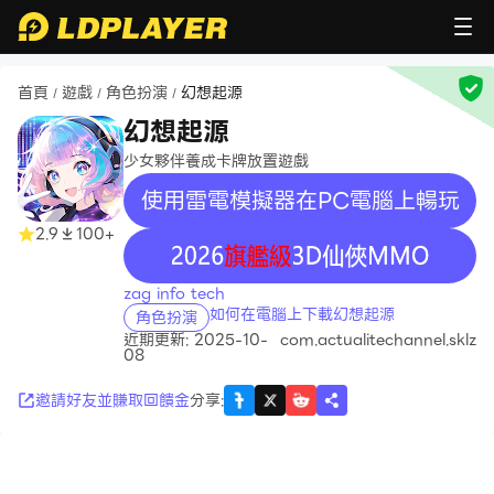
首頁
遊戲
角色扮演
幻想起源
/
/
/
幻想起源
少女夥伴養成卡牌放置遊戲
使用雷電模擬器在PC電腦上暢玩
2.9
100+
recommend
zag info tech
如何在電腦上下載幻想起源
角色扮演
近期更新: 2025-10-
com.actualitechannel.sklz
08
邀請好友並賺取回饋金
分享
: