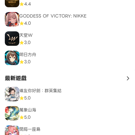
4.4
GODDESS OF VICTORY: NIKKE
4.0
天堂W
3.0
明日方舟
3.0
最新遊戲
to 
道友你好劍：群英集結
5.0
萬象山海
5.0
開局一座島