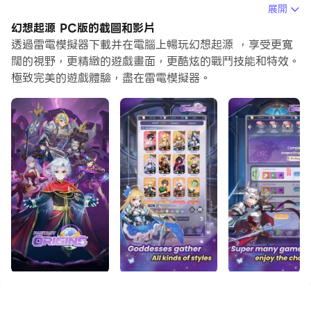
的初始玩家，多開和同步器功能對於首抽是非常有用的。你
展開
可以使用他們去複製多個模擬器然後開始同步過程。綁定您
幻想起源 PC版的截圖和影片
的帳號直到您抽到喜歡的英雄。
透過雷電模擬器下載并在電腦上暢玩幻想起源 ，享受更寬
闊的視野，更精緻的遊戲畫面，更酷炫的戰鬥技能和特效。
此外，操作錄製對於那些需要你升級和完成任務的遊戲是一
極致完美的遊戲體驗，盡在雷電模擬器。
個很棒的選擇！運行同步器並錄製您的操作，然後即時地重
複主實例的操作。通過這樣做，您可以同時執行2個或更多
的帳戶。你可以總在其他人之前得到你想要的英雄！這要歸
功於更快的刷初始和更省時的召喚！現在就開始在電腦上下
載和玩幻想起源吧！
《幻想起源》是一款二次元卡牌回合策略遊戲。玩家將進入
正在被其他文明破壞的未知世界，聆聽天使的聲音，養成高
顔值美少女戰士一起守衛家園。生動精彩的野外探索，共同
作戰挑戰BOSS，五大陣營多種搭配，輕鬆打造專屬你的戰
鬥天團！