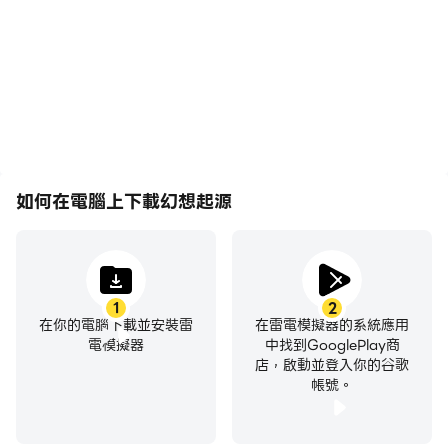
作更加連貫，增強了玩幻想
色、選擇技能、進行戰鬥
起源的視覺體驗和沉浸感。
等，而鍵盤和滑鼠能夠提供
更方便、更快速的操作響
應。
如何在電腦上下載幻想起源
1
2
在你的電腦下載並安裝雷
在雷電模擬器的系統應用
電模擬器
中找到GooglePlay商
店，啟動並登入你的谷歌
帳號。