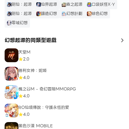
劍仙：起源
仙界起源
森之起源
口袋妖怪X·Y
劍仙：起源
鑄造幻想
幻想計劃
緋色幻想
零域幻想
幻想起源的同類型遊戲
to
天堂M
2.0
勝利女神：妮姬
4.0
楓之谷M - 奇幻冒險MMORPG
4.0
RO仙境傳說：守護永恆的愛
4.0
黑色沙漠 MOBILE