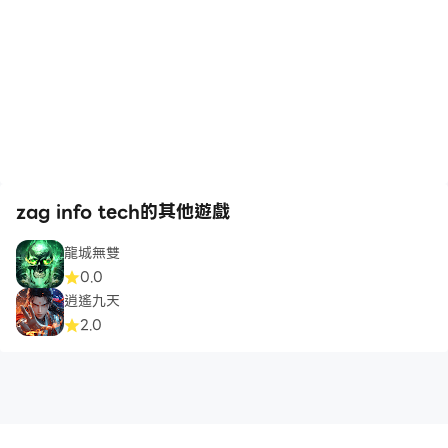
zag info tech的其他遊戲
龍城無雙
0.0
逍遙九天
2.0