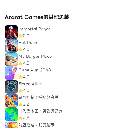
Ararat Games的其他遊戲
Immortal Prince
0.0
Hot Rush
4.0
My Burger Place
4.0
Cube Run 2048
4.0
Fierce Allies
4.0
戰鬥控制：捕捉與合併
3.2
加入伐木工：劈砍與建造
4.5
商店經理：我的超市