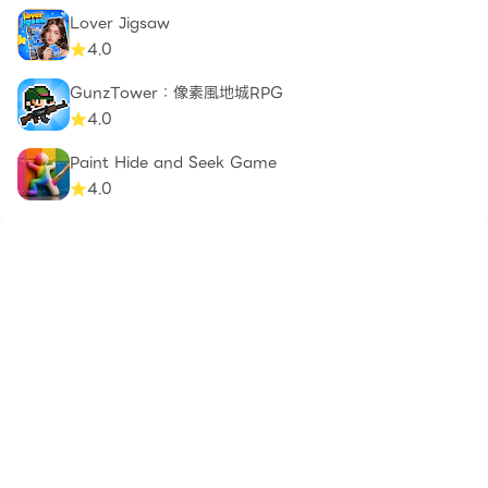
Lover Jigsaw
4.0
GunzTower：像素風地城RPG
4.0
Paint Hide and Seek Game
4.0