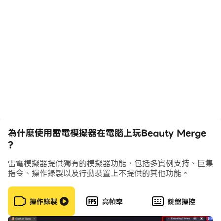
開始您自己的成功故事。
合併數十種珠寶、香水、工具和其他物品。
隨心所欲地裝飾美容院。
發現這座奇怪的廢棄建築的故事。
尋找新朋友並幫助他們完成任務。
為什麼使用雷電模擬器在電腦上玩Beauty Merge
?
享受輕鬆的遊戲。
雷電模擬器提供獨有的模擬器功能，包括多實例支持、巨集
指令、操作錄製以及行動裝置上不提供的其他功能。
創造自己的未來！全是你的！
操作錄製
高幀率
鍵盤操控