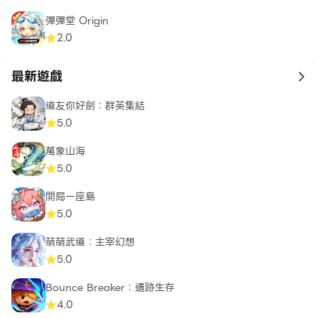
彈彈堂 Origin
2.0
最新遊戲
to 
道友你好劍：群英集結
5.0
萬象山海
5.0
開局一座島
5.0
萌萌武道：主宰幻想
5.0
Bounce Breaker：遺跡生存
4.0