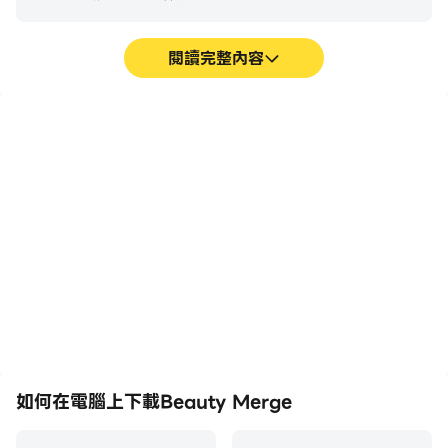
閱讀完整內容
巨集指令
超長續航
將一系列的操作組合成一個
在電腦上運行Beauty
按鍵，幫助你在Beauty
Merge，無需擔心電量不
Merge中快速、自動地通
足和設備發熱等問題，想玩
過前期機械化的刷圖過程，
多久就玩多久。
提高遊戲效率和體驗。
如何在電腦上下載Beauty Merge