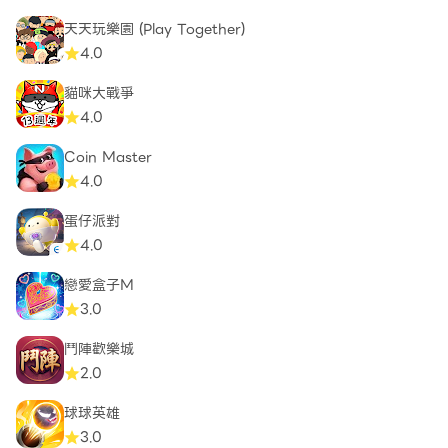
天天玩樂園 (Play Together)
4.0
貓咪大戰爭
4.0
Coin Master
4.0
蛋仔派對
4.0
戀愛盒子M
3.0
鬥陣歡樂城
2.0
球球英雄
3.0