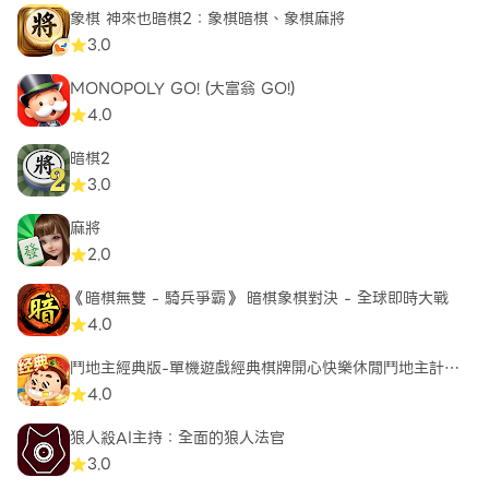
象棋 神來也暗棋2：象棋暗棋、象棋麻將
3.0
MONOPOLY GO! (大富翁 GO!)
4.0
暗棋2
3.0
麻將
2.0
《暗棋無雙 - 騎兵爭霸》 暗棋象棋對決 - 全球即時大戰
4.0
鬥地主經典版-單機遊戲經典棋牌開心快樂休閒鬥地主計分
器保皇
4.0
狼人殺AI主持：全面的狼人法官
3.0