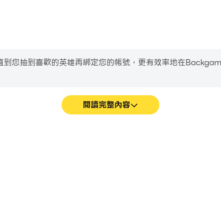
到喜歡的英雄再綁定您的帳號，更有效率地在Backgammon O
得免費硬幣優惠！
閱讀完整內容
ns/
ins/
line遊戲的畫面更加流暢，動作更加連
輕鬆記錄下在Backgammon 
line的視覺體驗和沉浸感。
改進駕駛技術，或
ammonorigins@gmail.com 與我們聯繫。