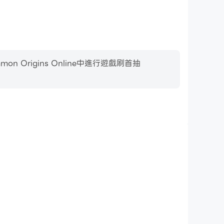
rigins Online中進行遊戲刷首抽
影片錄製
Origins Online中的賽事表現和操作過程，有助於學習和
者與其他玩家分享自己的遊戲經歷和成就。