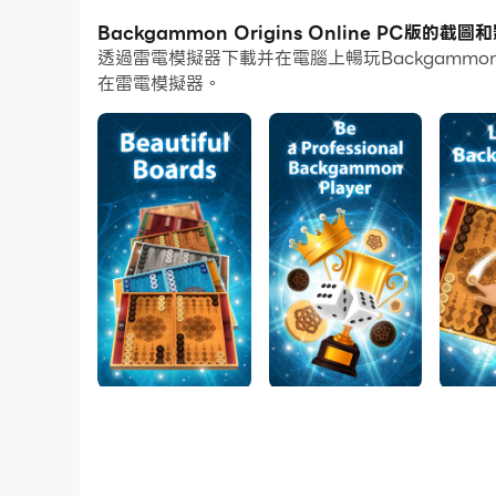
通過多開和同步功能，你甚至可以在PC上運行多
Backgammon Origins Online PC版的截圖
透過雷電模擬器下載并在電腦上暢玩Backgammon
而文件互傳功能讓分享圖像、影片和文件也變得非
在雷電模擬器。
下載Backgammon Origins Online並在
如果您喜歡玩可以玩幾個小時的純經典五子棋遊戲，
雙陸棋規則的 Backgammon 2020 在線改
您是在尋找免費下載西洋雙陸棋還是最好的在線西
嗎？
下載為平板電腦和手機設計的雙陸棋開始起源，以
據他們擲出的骰子移動棋子，一名玩家通過在對手