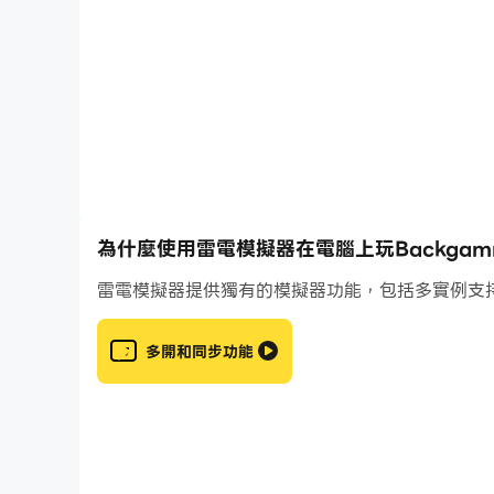
通過玩這款令人驚嘆的 PvP 桌面遊戲，您可以成為
最受歡迎的棋盤遊戲之一，其中包含棋盤和棋子。 20
及棋盤遊戲。
為什麼使用雷電模擬器在電腦上玩Backgammon O
免費在線雙陸棋或免費雙陸棋涉及策略和擲骰子的
雷電模擬器提供獨有的模擬器功能，包括多實例支
多開和同步功能
您可以加入世界各地的許多頂級雙陸棋玩家，贏取
免費玩最好的棋盤遊戲