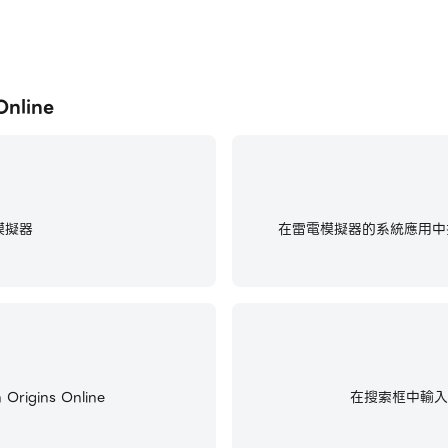
功並不意味著未來在真錢賭博中的成功。
nline
模擬器
在雷電模擬器的系統應用中找
gins Online
在搜索框中輸入並搜尋