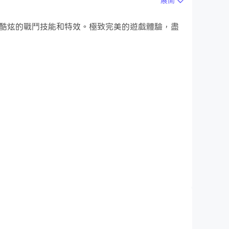
展開
畫面，更酷炫的戰鬥技能和特效。極致完美的遊戲體驗，盡
在 Android 手機上玩雙陸棋。憑藉符合西洋
在這裡，我們幫助您輕鬆學習步步高和免費在線玩步步高！
料和最具挑戰性的在線經典棋盤遊戲之一的雙陸棋
有一對一遊戲玩法的雙陸棋棋盤遊戲中，兩名玩家根