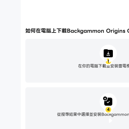
該遊戲面向成人，不提供真錢賭博。此遊戲中的成
如何在電腦上下載Backgammon Origins O
1
在你的電腦下載並安裝雷電
4
從搜尋結果中選擇並安裝Backgammon Ori