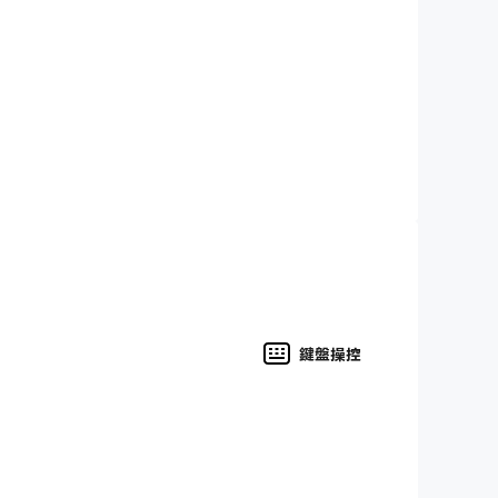
、跳棋、Senet、麻將、Yahtzee 和……中
一種棋盤和骰子遊戲，它也是一種類似於西洋雙陸棋的埃
，您會發現策略和技能非常重要並決定了結果。
鍵盤操控