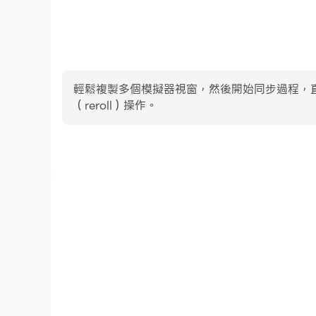
各種板和件套
輕鬆複製多個模擬器視窗，然後開始同步過程，直到您抽
像我們一樣在 Facebook 和 Instagram 上獲
（reroll）操作。
https://www.facebook.com/backgammonorigi
高幀率
https://www.instagram.com/backgammonorig
在高FPS的支援下，Backgammon Origins On
貫，增強了玩Backgammon Origins On
我們總是很高興閱讀您的意見和建議。您可以通過 backg