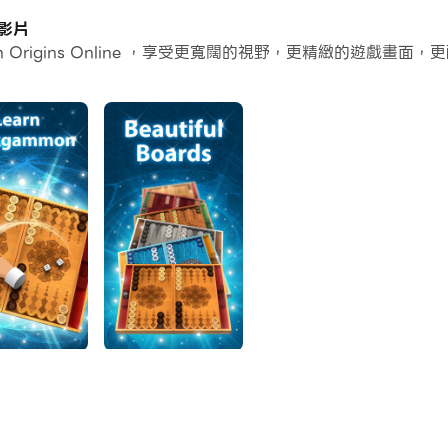
個應用程式和帳戶。
和影片
 Origins Online ，享受更寬闊的視野，更精緻的遊戲
常容易。
PC上運行。享受PC端的大螢幕和高畫質畫質吧!
那麼您找到了真正的寶藏！這款在線雙陸棋遊戲適合初學者，可讓您
造，以及我們一直忠於原始 Backgammon 遊戲的複古外觀。
洋雙陸棋和一款讓每個人都欣賞的遊戲？您想要具有玩家統計資
享受遊戲和學習它：雙陸棋，它是最古老的棋盤遊戲之一。在具
面前從棋盤上移除所有棋子而獲勝。