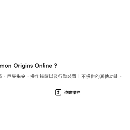
棋盤之王。西洋雙陸棋是國際象棋、九人莫里斯、圍棋、Ur、Mehen
04年，考古學家在伊朗古城Shahr-e Sukhteh發現了
rigins Online ?
運氣。雖然運氣可能會決定單個遊戲的結果，但在一系列遊戲中
持、巨集指令、操作錄製以及行動裝置上不提供的其他功能。
遠端操控
虛擬獎品，成為骰子之王！