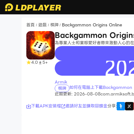
首頁
遊戲
棋牌
Backgammon Origins Online
/
/
/
Backgammon Origins
為專業人士和業餘愛好者帶來激動人心的
4.0
5+
recommend
Armik
如何在電腦上下載Backgammon Ori
棋牌
近期更新: 2026-08-08
com.armiksoft
下載APK安裝檔
邀請好友並賺取回饋金
分享
: