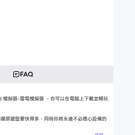
FAQ
roid 模擬器-雷電模擬器 ，你可以在電腦上下載並暢玩
式比用觸摸屏鍵盤要快得多，同時你將永遠不必擔心設備的