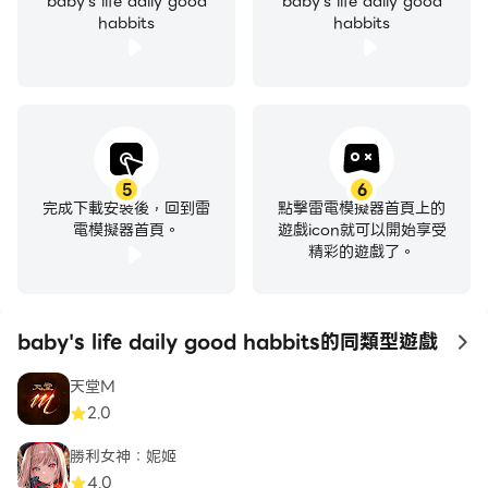
baby's life daily good
baby's life daily good
habbits
habbits
5
6
完成下載安裝後，回到雷
點擊雷電模擬器首頁上的
電模擬器首頁。
遊戲icon就可以開始享受
精彩的遊戲了。
baby's life daily good habbits的同類型遊戲
to
天堂M
2.0
勝利女神：妮姬
4.0