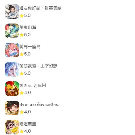
道友你好劍：群英集結
5.0
萬象山海
5.0
開局一座島
5.0
萌萌武道：主宰幻想
5.0
히어로 랜드M
4.0
ปรมาจารย์ครองเซียน
4.0
錢途無量
4.0