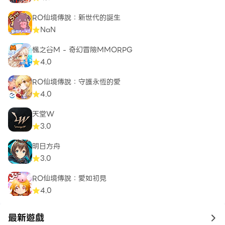
RO仙境傳說：新世代的誕生
NaN
楓之谷M - 奇幻冒險MMORPG
4.0
RO仙境傳說：守護永恆的愛
4.0
天堂W
3.0
明日方舟
3.0
RO仙境傳說：愛如初見
4.0
最新遊戲
to 