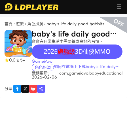
OFF
首頁
遊戲
角色扮演
baby's life daily good habbits
/
/
/
baby's life daily good
habbits
寶寶在日常生活中需要養成良好的習慣。
recommend
0.0
5+
GameiAvo
如何在電腦上下載baby's life daily
角色扮演
good habbits
近期更新:
com.gameiavo.babyeducational
2026-02-06
分享
: