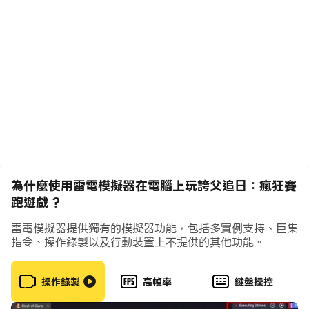
誇父追日優勢
1.讓玩家在遊戲中自由奔跑，享受奔跑的樂趣;
2.不同的關卡可以給玩家呈現不同的場景，獲得不同的體
驗;
3.遊戲中的場景如此豐富，你可以隨時加入其中。
為什麼使用雷電模擬器在電腦上玩誇父追日：瘋狂賽
跑遊戲 ?
誇父追日亮點
雷電模擬器提供獨有的模擬器功能，包括多實例支持、巨集
指令、操作錄製以及行動裝置上不提供的其他功能。
1.享受不一樣的精彩跑酷，操作非常簡單;
操作錄製
高幀率
鍵盤操控