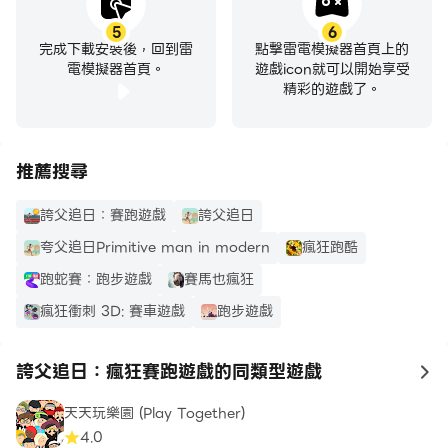
5
6
完成下載安裝後，回到雷
點擊雷電模擬器首頁上的
電模擬器首頁。
遊戲icon就可以開始享受
精彩的遊戲了。
推薦搜尋
誇父追日：賽跑遊戲
誇父追日
夸父追日Primitive man in modern
瘋狂跑酷
跑蛇賽：跑步遊戲
賽馬也瘋狂
瘋狂衝刺 3D: 賽車遊戲
跑步遊戲
誇父追日：瘋狂賽跑遊戲的同類型遊戲
to
天天玩樂園 (Play Together)
4.0