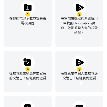
1
2
在你的電腦下載並安裝雷
在雷電模擬器的系統應用
電模擬器
中找到GooglePlay商
店，啟動並登入你的谷歌
帳號。
4
3
從搜尋結果中選擇並安裝
在搜索框中輸入並搜尋誇
誇父追日：瘋狂賽跑遊戲
父追日：瘋狂賽跑遊戲