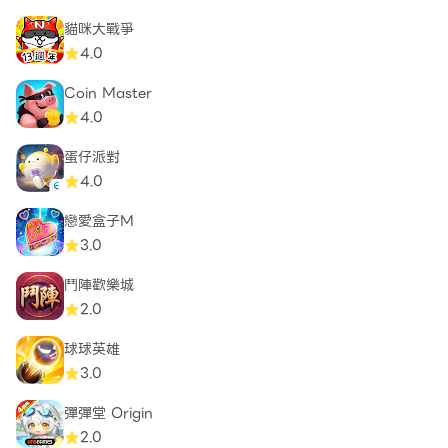
貓咪大戰爭
4.0
Coin Master
4.0
蛋仔派對
4.0
戀愛盒子M
3.0
鬥陣歡樂城
2.0
球球英雄
3.0
彈彈堂 Origin
2.0