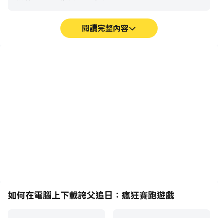
閱讀完整內容
誇父追日測評
巨集指令
超長續航
將一系列的操作組合成一個
在電腦上運行誇父追日：瘋
按鍵，幫助你在誇父追日：
狂賽跑遊戲，無需擔心電量
1.你將深入新地圖，幫助誇父追趕太陽，從慢到快起步;
瘋狂賽跑遊戲中快速、自動
不足和設備發熱等問題，想
地通過前期機械化的刷圖過
玩多久就玩多久。
2.成功完成任務，這裏有各種創新的遊戲，帶來新奇的體
程，提高遊戲效率和體驗。
驗;
3.與不同對手PK，誰比誰快，道具豐富，成功追到太陽。
如何在電腦上下載誇父追日：瘋狂賽跑遊戲