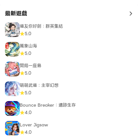
最新遊戲
to 
道友你好劍：群英集結
5.0
萬象山海
5.0
開局一座島
5.0
萌萌武道：主宰幻想
5.0
Bounce Breaker：遺跡生存
4.0
Lover Jigsaw
4.0