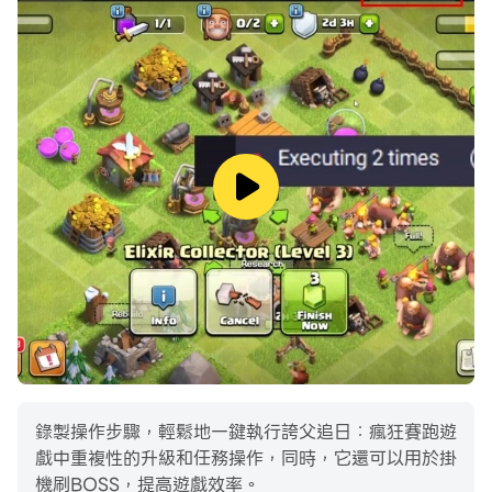
2.而且遊戲的畫面也很卡通，很有趣，控製人物向前跑酷;
3.避開各種障礙，收集很多道具，這樣你就可以獲得很多技
能。
誇父追日玩法
1.全遊戲劇情任務多，可以啟動各種劇情任務;
2.關卡類型也很多，玩家可以自由挑戰這些關卡;
錄製操作步驟，輕鬆地一鍵執行誇父追日：瘋狂賽跑遊
3.通過收集這些道具來完成這些挑戰，享受解謎和玩遊戲的
戲中重複性的升級和任務操作，同時，它還可以用於掛
挑戰。
機刷BOSS，提高遊戲效率。