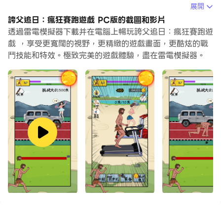
當你在電腦上玩誇父追日：瘋狂賽跑遊戲的時候，如果你覺
展開
得重複執行一個動作或任務很費時間很無聊，別擔心，巨集
誇父追日：瘋狂賽跑遊戲 PC版的截圖和影片
指令功能可以幫你解決你的煩惱！你只需要點擊螢幕記錄功
透過雷電模擬器下載并在電腦上暢玩誇父追日：瘋狂賽跑遊
能來記錄你的操作，然後把它留給巨集指令來解決。巨集指
戲 ，享受更寬闊的視野，更精緻的遊戲畫面，更酷炫的戰
鬥技能和特效。極致完美的遊戲體驗，盡在雷電模擬器。
令功能完全自動化您的操作，讓您以最少的努力輕鬆贏得遊
戲！！現在就開始在電腦上下載和玩誇父追日：瘋狂賽跑遊
戲吧！
《誇父追日》中文正式版是一款全網非常火爆的跑酷小遊
戲！在遊戲中玩家需要去不斷的提升誇父的能力，幫助誇父
可以順利的通過關卡，速度越快才可以追到太陽！玩家可以
鍛煉自己的角色，通過跑步不斷的提升自己的能力，達到可
以追逐太陽的目的，具有鍥而不舍的遊戲精神！