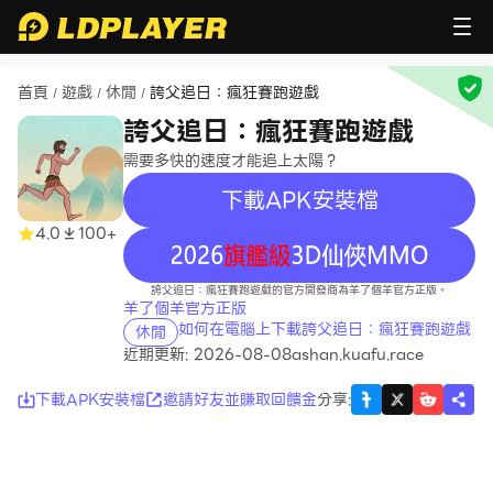
首頁
遊戲
休閒
誇父追日：瘋狂賽跑遊戲
/
/
/
誇父追日：瘋狂賽跑遊戲
需要多快的速度才能追上太陽？
下載APK安裝檔
4.0
100+
recommend
誇父追日：瘋狂賽跑遊戲的官方開發商為羊了個羊官方正版。
羊了個羊官方正版
如何在電腦上下載誇父追日：瘋狂賽跑遊戲
休閒
近期更新: 2026-08-08
ashan.kuafu.race
下載APK安裝檔
邀請好友並賺取回饋金
分享
: