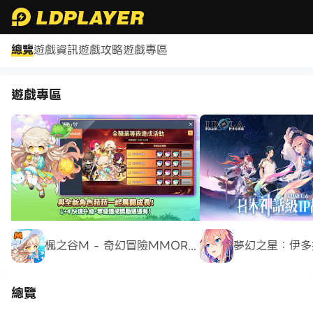
總覽
遊戲資訊
遊戲攻略
遊戲專區
《SD鋼彈G世代永恆》機體強度榜|三類UR機體排名T0～T2全整理
遊戲專區
楓之谷M - 奇幻冒險MMORPG
夢幻之星：伊多
總覽