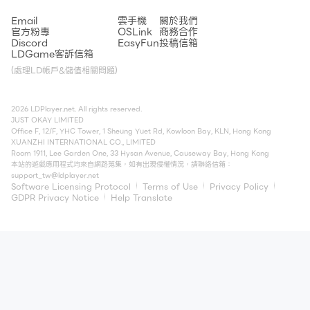
Email
雲手機
關於我們
官方粉專
OSLink
商務合作
Discord
EasyFun
投稿信箱
LDGame客訴信箱
(處理LD帳戶&儲值相關問題)
2026 LDPlayer.net. All rights reserved.
JUST OKAY LIMITED
Office F, 12/F, YHC Tower, 1 Sheung Yuet Rd, Kowloon Bay, KLN, Hong Kong
XUANZHI INTERNATIONAL CO., LIMITED
Room 1911, Lee Garden One, 33 Hysan Avenue, Causeway Bay, Hong Kong
本站的遊戲應用程式均來自網路蒐集，如有出現侵權情況，請聯絡信箱：
support_tw@ldplayer.net
Software Licensing Protocol
Terms of Use
Privacy Policy
GDPR Privacy Notice
Help Translate