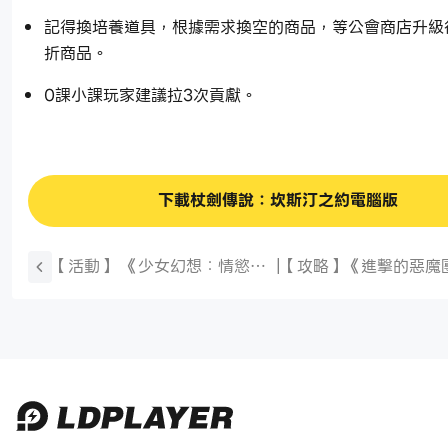
記得換培養道具，根據需求換空的商品，等公會商店升級
折商品。
0課小課玩家建議拉3次貢獻。
下載杖劍傳說：坎斯汀之約電腦版
【活動】 《少女幻想：情慾》
|
【攻略】《進擊的惡魔
布丁女友更新禮包 虛寶兌換碼
手指南
序號