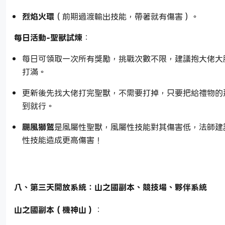
烈焰火環
（前期過渡輸出技能，帶著就有傷害）。
每日活動-聖獸試煉
：
每日可領取一次所有獎勵，挑戰次數不限，建議抱大佬大
打滿。
更新後先找大佬打完聖獸，不需要打掉，只要把給禮物的
到就行。
颶風獅鷲
是風屬性聖獸，風屬性技能對其傷害低，法師建
性技能造成更高傷害！
八、第三天開放系統：山之國副本、競技場、夥伴系統
山之國副本（機神山）
：