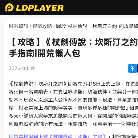
遊戲資訊
遊戲攻略
關於 杖劍傳說：坎斯汀之約 的攻略
/
/
【攻略】《杖劍傳說：坎斯汀之約
手指南|開荒懶人包
2025-08-19
《杖劍傳說：坎斯汀之約》即將在7月15日正式上線，在遊
將化身一名冒險者，在異世界坎斯汀結識伙伴，並與其一同
副本。玩家可以給主人公搭配不同的技能、秘法、甚至是技
序，以及選擇上場的夥伴等等，實現多種多樣的戰鬥Build
今天小編給大家帶來遊戲開荒的懶人包，從開局的伺服器選
周後遊戲解鎖的所有玩法、相關技巧，注意事項一一列舉出
用雷電模擬器下載《杖劍傳說：坎斯汀之約》
，超寬視窗展