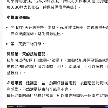
每小時恢復5點，24小時120點，所以每天採集80體力的
每天80體力強化石，確保裝備盡早共鳴）。
小推車優先級
：
開服前2天升級金幣、木材、石塊到10級停，然後再提升
石與技能經驗，避免資源溢出。
第一天要平均升級。
開服第一天的技能搭配
：
技能可以帶8個（4主動+4被動），主動技能哪個品質高就
動技能法師選擇「魔力湧動」和「元素奧秘」（可以按右上
整技能）。
命運果實
：建議囤一些，前期任務會用到，後面活動消耗道
滿獎勵。不然活動結束前可能拿不完。
每個地圖的商店兌換非常貴，所以優先解鎖第一個圖的兌換