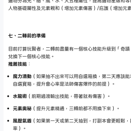
遺物分為光、暗、風、水、火五種屬性，提高遺物星級和等
人物基礎屬性及元素親和（增加元素傷害）/庇護（增加元
七、二轉前的準備
目前打算玩賢者，二轉前盡量有一個核心技能升級到「奇蹟
兌換下一個核心技能。
推薦技能
：
魔力湧動
（如果抽不出來可以用自選箱換，第二天應該能
自選寶箱，提升會心率是法師傷害爆炸的前提）。
水龍術
（前期過渡輸出技能，帶著就有傷害）。
元素奧秘
（提升元素精通，三轉前都不用換下來）。
風壓氣盾
（如果第一天或第二天抽到，打副本會更輕鬆，
率）。