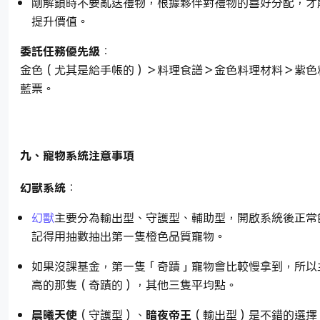
剛解鎖時不要亂送禮物，根據夥伴對禮物的喜好分配，才
提升價值。
委託任務優先級
：
金色（尤其是給手帳的）＞料理食譜＞金色料理材料＞紫色
藍票。
九、寵物系統注意事項
幻獸系統
：
幻獸
主要分為輸出型、守護型、輔助型，開啟系統後正常
記得用抽數抽出第一隻橙色品質寵物。
如果沒課基金，第一隻「奇蹟」寵物會比較慢拿到，所以
高的那隻（奇蹟的），其他三隻平均點。
晨曦天使
（守護型）、
暗夜帝王
（輸出型）是不錯的選擇