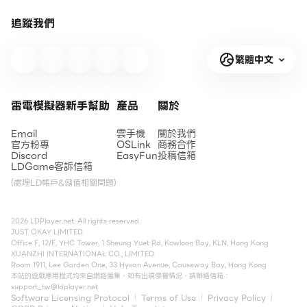
追蹤我們
繁體中文
雷電模擬器新手幫助
產品
關於
Email
雲手機
關於我們
官方粉專
OSLink
商務合作
Discord
EasyFun
投稿信箱
LDGame客訴信箱
(處理LD帳戶&儲值相關問題)
2026 LDPlayer.net. All rights reserved.
JUST OKAY LIMITED
Office F, 12/F, YHC Tower, 1 Sheung Yuet Rd, Kowloon Bay, KLN, Hong Kong
XUANZHI INTERNATIONAL CO., LIMITED
Room 1911, Lee Garden One, 33 Hysan Avenue, Causeway Bay, Hong Kong
本站的遊戲應用程式均來自網路蒐集，如有出現侵權情況，請聯絡信箱：
support_tw@ldplayer.net
Software Licensing Protocol
Terms of Use
Privacy Policy