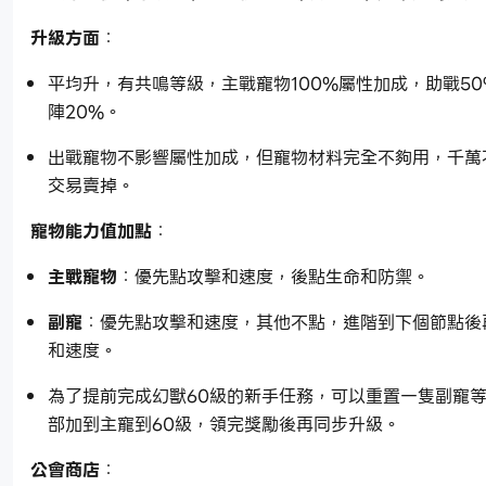
升級方面
：
平均升，有共鳴等級，主戰寵物100%屬性加成，助戰5
陣20%。
出戰寵物不影響屬性加成，但寵物材料完全不夠用，千萬
交易賣掉。
寵物能力值加點
：
主戰寵物
：優先點攻擊和速度，後點生命和防禦。
副寵
：優先點攻擊和速度，其他不點，進階到下個節點後
和速度。
為了提前完成幻獸60級的新手任務，可以重置一隻副寵
部加到主寵到60級，領完獎勵後再同步升級。
公會商店
：