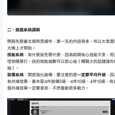
二、遊戲系統講解
開局先跟著主線熟悉操作，第一天的內容很多，所以大家盡
大晚上才開始。
技能系統
：有什麼就先帶什麼，因為前期核心技能不全，而
怪物隨便打。送的技能抽數可以放心抽（轉戰士的話建議先
抽）。
裝備系統
：開放強化裝備，要注意的是
一定要平均升級
，因
有共鳴效果，基本是4件裝備5級、4件10級、4件15級，
個共鳴效果一定要拿到，不然會虧很多戰力。