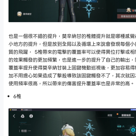
也是一個很不錯的提升，莫辛納甘的椎體提升就是哪種感覺
小地方的提升，但是放到全局以及循環上來說會發現每個小
質的飛躍， 5椎帶來的電擊的覆蓋率可以使得異位打擊或相
的效果觸發的更加頻繁，也是進一步的提升了自己的輸出，
覆蓋率提升使得莫辛納甘裝上固鍵機動巡視後，更加容易得
加不用擔心如果造成了擊殺導致該固鍵觸發不了，其次就因
使用頻率很高，所以帶來的傷害提升覆蓋率也是非常的高。
6椎