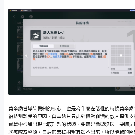
莫辛納甘導染機制的核心，也是為什麼在低椎的時候莫辛納
復特別難受的原因，莫辛納甘只能對穩態崩潰的敵人提供支
實戰中很難出現比較理想的狀態，要嘛是穩態沒破，要嘛是
就被隊友擊殺，自身的支援射擊支援不出來，所以導致的問