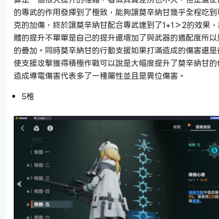
的專武的作用發揮到了極致，能夠讓莫辛納甘幾乎全程吃到
克的加傷，終於讓莫辛納甘配合專武達到了1+1＞2的效果
體的提升不單單是自己的提升還增加了與武器的適配度所以
的疊加。同時莫辛納甘的行動支援如果打滿造成的傷害還是
使支援攻擊獲得積極作戰可以說是大幅度提升了莫辛納甘的
造成導電傷害代表多了一種屬性並且是異位傷害。
5椎