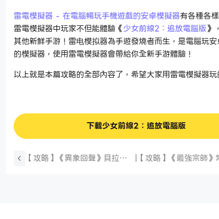
雷電模擬器 - 在電腦暢玩手機遊戲的安卓模擬器
有各種各樣
雷電模擬器中玩家不但能體驗《
少女前線2：追放電腦版
》
其他新鮮手游！雷电模拟器為手遊發燒者而生，是電腦玩安
的模擬器，使用雷電模擬器會帶給你全新手游體驗！
以上就是本篇攻略的全部內容了，希望大家用雷電模擬器玩
下載少女前線2：追放電腦版
【攻略】《異象回聲》貝拉斯
|
【攻略】《最強宗師》
科玩法攻略
動|仙緣|煉丹|妖樓