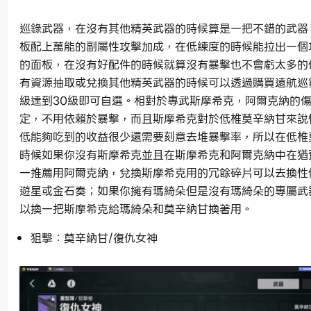
巡錄武器，在沒有其他精英武器的時候算是一把不錯的武器
板配上萬能的副屬性攻擊加成，在低練度的時候能拉出一個
的面板，在沒有好配件的時候就算沒有暴擊也不會虧太多的
有資源抽取或兌換其他精英武器的時候可以透過購買遠航巡
級達到30級即可自選。相對於專武斯摩希克，阿爾克納的
定，不用依賴於暴擊，而且斯摩希克對於低椎莫辛納甘來說
低能夠吃到的收益很少還需要刻意去堆暴擊率，所以在低椎
時候如果你沒有斯摩希克並且在斯摩希克和阿爾克納中在猶
一推薦用阿爾克納，兌換斯摩希克用的冗餘碎片可以去換性
遊星或金石奏；如果你擁有瑪綺朵但是沒有瑪綺朵的專屬武
以換一把斯摩希克給瑪綺朵和莫辛納甘換著用。
狙擊：莫辛納甘/復仇女神