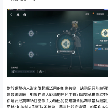
對於狙擊槍人形來說超級泛用的加傷共鍵，缺點是只能給狙
是效果明顯，如果你進入戰場的角色中有狙擊槍就推薦給她
你是要把莫辛納甘當作主力輸出的話建議全點滿順帶解鎖該
是輔c加控制人形可以不著急，畢竟比較吃資源，如果你4