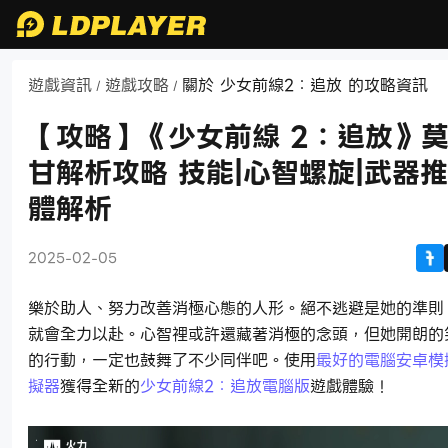
遊戲資訊
遊戲攻略
關於 少女前線2：追放 的攻略資訊
/
/
【攻略】《少女前線 2：追放》
甘解析攻略 技能|心智螺旋|武器推
體解析
2025-02-05
樂於助人、努力改善消極心態的人形。絕不逃避是她的準則
就會全力以赴。心智裡或許還藏著消極的念頭，但她開朗的
的行動，一定也鼓舞了不少同伴吧。使用
最好的電腦安卓模
擬器
獲得全新的
少女前線2：追放電腦版
遊戲體驗！