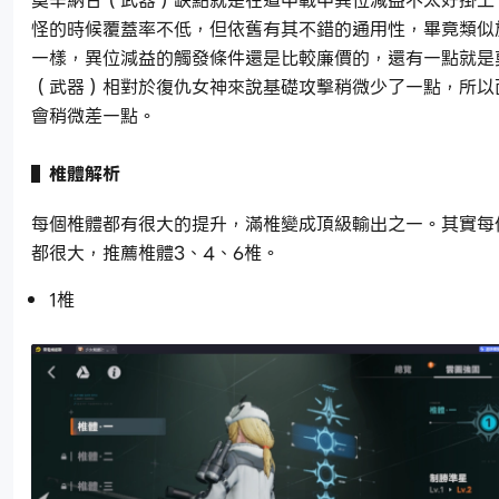
莫辛納甘（武器）缺點就是在道中戰中異位減益不太好掛上
怪的時候覆蓋率不低，但依舊有其不錯的通用性，畢竟類似
一樣，異位減益的觸發條件還是比較廉價的，還有一點就是
（武器）相對於復仇女神來說基礎攻擊稍微少了一點，所以
會稍微差一點。
▌椎體解析
每個椎體都有很大的提升，滿椎變成頂級輸出之一。其實每
都很大，推薦椎體3、4、6椎。
1椎