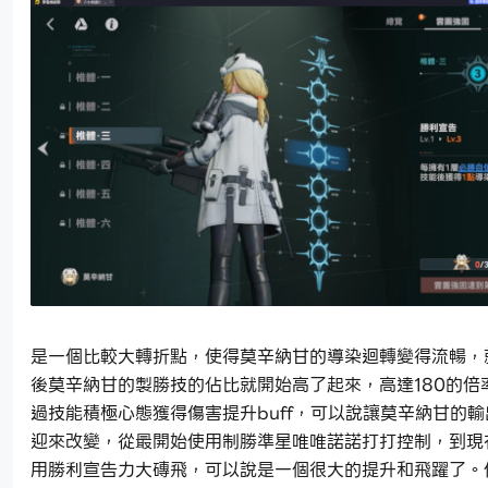
是一個比較大轉折點，使得莫辛納甘的導染迴轉變得流暢，
後莫辛納甘的製勝技的佔比就開始高了起來，高達180的倍
過技能積極心態獲得傷害提升buff，可以說讓莫辛納甘的
迎來改變，從最開始使用制勝準星唯唯諾諾打打控制，到現
用勝利宣告力大磚飛，可以說是一個很大的提升和飛躍了。