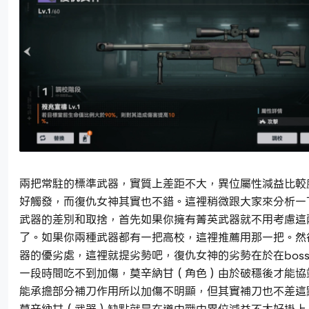
兩把常駐的標準武器，實質上差距不大，異位屬性減益比較
好觸發，而復仇女神其實也不錯。這裡稍微跟大家來分析一
武器的差別和取捨，首先如果你擁有菁英武器就不用考慮這
了。如果你兩種武器都有一把高校，這裡推薦用那一把。然
器的優劣處，這裡就提劣勢吧，復仇女神的劣勢在於在bos
一段時間吃不到加傷，莫辛納甘（角色）由於破穩後才能協
能承擔部分補刀作用所以加傷不明顯，但其實補刀也不差這