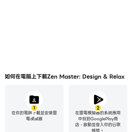
在高FPS的支援下，Zen
輕鬆記錄下在Zen Master:
Master: Design & Relax
Design & Relax中的賽事
遊戲的畫面更加流暢，動作
表現和操作過程，有助於學
更加連貫，增強了玩Zen
習和改進駕駛技術，或者與
Master: Design & Relax
其他玩家分享自己的遊戲經
的視覺體驗和沉浸感。
歷和成就。
如何在電腦上下載Zen Master: Design & Relax
1
2
在你的電腦下載並安裝雷
在雷電模擬器的系統應用
電模擬器
中找到GooglePlay商
店，啟動並登入你的谷歌
帳號。