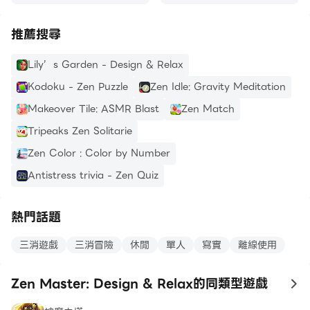
推薦搜尋
Lily’s Garden - Design & Relax
Kodoku - Zen Puzzle
Zen Idle: Gravity Meditation
Makeover Tile: ASMR Blast
Zen Match
Tripeaks Zen Solitarie
Zen Color : Color by Number
Antistress trivia - Zen Quiz
熱門話題
三消遊戲
三消冒險
休閒
單人
寫實
離線使用
Zen Master: Design & Relax的同類型遊戲
to