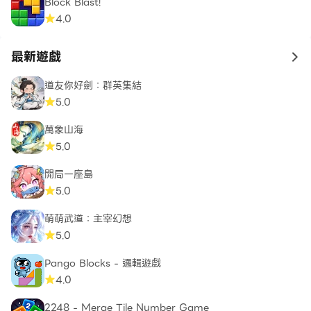
Block Blast!
4.0
最新遊戲
to 
道友你好劍：群英集結
5.0
萬象山海
5.0
開局一座島
5.0
萌萌武道：主宰幻想
5.0
Pango Blocks - 邏輯遊戲
4.0
2248 - Merge Tile Number Game