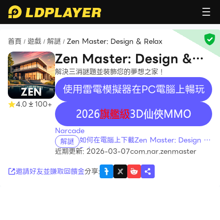
首頁
遊戲
解謎
Zen Master: Design & Relax
/
/
/
Zen Master: Design &
Relax
解決三消謎題並裝飾您的夢想之家！
使用雷電模擬器在PC電腦上暢玩
4.0
100+
recommend
Narcade
如何在電腦上下載Zen Master: Design &
解謎
Relax
近期更新: 2026-03-07
com.nar.zenmaster
邀請好友並賺取回饋金
分享
: