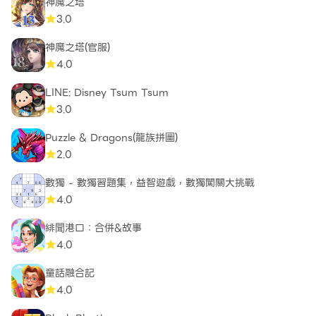
神魔之塔
3.0
神魔之塔(官服)
4.0
LINE: Disney Tsum Tsum
3.0
Puzzle & Dragons(龍族拼圖)
2.0
數獨 - 數獨習題集，益智遊戲，數獨闖關大挑戰
4.0
緋聞港口：合併&故事
4.0
童話融合記
4.0