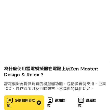
with unique levels that are easy to play, fun, and
also challenging. Play through the levels for
decorating your house and show your creative
skills as you collect stars. All you have to do is
combine at least three of the same gems at once,
making clever moves until you reach the goal.
When you complete the levels, you'll get various
items that you can use to decorate your house
and unlock your dream rooms.
With this game, which combines the love of
為什麼使用雷電模擬器在電腦上玩Zen Master:
Design & Relax ?
match-3 games and decoration in the same
environment, you'll be able to renovate your house
雷電模擬器提供獨有的模擬器功能，包括多實例支持、巨集
in the style you want. A cozy interior in soft colors
指令、操作錄製以及行動裝置上不提供的其他功能。
and relaxing background music will help you feel
comfortable and create a great interior design.
多開和同步功
遠端操
鍵盤操
能
控
控