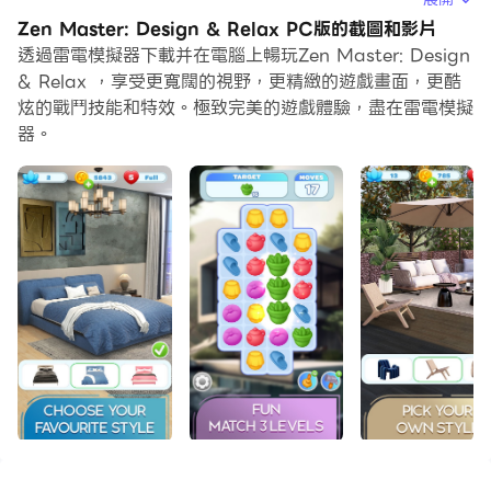
在電腦上運行Zen Master: Design & Relax，您可以在
Zen Master: Design & Relax PC版的截圖和影片
大螢幕上清晰地瀏覽, 而用滑鼠和鍵盤操控應用程式比用觸
透過雷電模擬器下載并在電腦上暢玩Zen Master: Design
摸屏鍵盤要快得多，同時你將永遠不必擔心設備的電量問
& Relax ，享受更寬闊的視野，更精緻的遊戲畫面，更酷
題。
炫的戰鬥技能和特效。極致完美的遊戲體驗，盡在雷電模擬
器。
通過多開和同步功能，你甚至可以在PC上運行多個應用程
式和帳戶。
而文件互傳功能讓分享圖像、影片和文件也變得非常容易。
下載Zen Master: Design & Relax並在PC上運行。享受
PC端的大螢幕和高畫質畫質吧!
Have you ever thought about what your dream
house would look like? Would you like to
experience a match-three game and home design
at the same time?
Zen Master is a free puzzle and lifestyle game