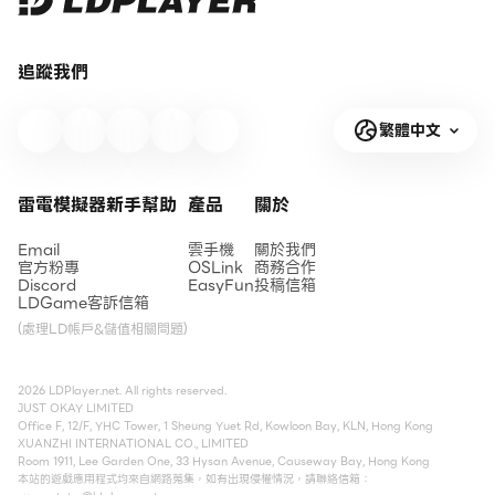
追蹤我們
繁體中文
雷電模擬器新手幫助
產品
關於
Email
雲手機
關於我們
官方粉專
OSLink
商務合作
Discord
EasyFun
投稿信箱
LDGame客訴信箱
(處理LD帳戶&儲值相關問題)
2026 LDPlayer.net. All rights reserved.
JUST OKAY LIMITED
Office F, 12/F, YHC Tower, 1 Sheung Yuet Rd, Kowloon Bay, KLN, Hong Kong
XUANZHI INTERNATIONAL CO., LIMITED
Room 1911, Lee Garden One, 33 Hysan Avenue, Causeway Bay, Hong Kong
本站的遊戲應用程式均來自網路蒐集，如有出現侵權情況，請聯絡信箱：