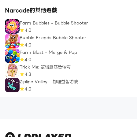
Narcade的其他遊戲
Farm Bubbles - Bubble Shooter
4.0
Bubble Friends Bubble Shooter
4.0
Farm Blast - Merge & Pop
4.0
Trick Me: 逻辑脑筋急转弯
4.3
Zipline Valley - 物理益智游戏
4.0