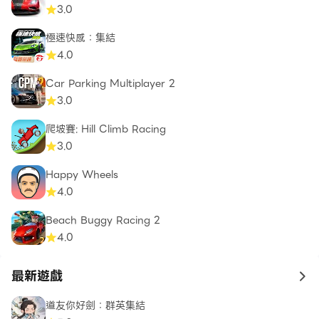
3.0
極速快感：集結
4.0
Car Parking Multiplayer 2
3.0
爬坡賽: Hill Climb Racing
3.0
Happy Wheels
4.0
Beach Buggy Racing 2
4.0
最新遊戲
to 
道友你好劍：群英集結