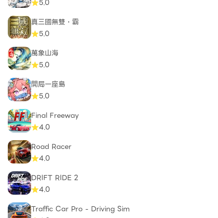
5.0
真三國無雙・霸
5.0
萬象山海
5.0
開局一座島
5.0
Final Freeway
4.0
Road Racer
4.0
DRIFT RIDE 2
4.0
Traffic Car Pro - Driving Sim