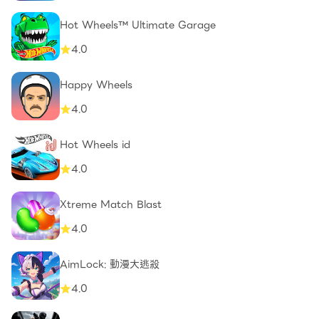
Hot Wheels™ Ultimate Garage
4.0
Happy Wheels
4.0
Hot Wheels id
4.0
Xtreme Match Blast
4.0
AimLock: 動漫大逃殺
4.0