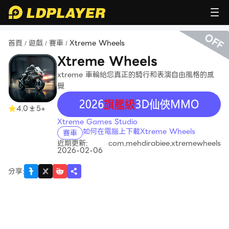
OFF
首頁
遊戲
賽車
Xtreme Wheels
/
/
/
Xtreme Wheels
xtreme 車輪給您真正的騎行和表演自由風格的感
覺
recommend
4.0
5+
Xtreme Games Studio
如何在電腦上下載Xtreme Wheels
賽車
近期更新:
com.mehdirabiee.xtremewheels
2026-02-06
分享
: