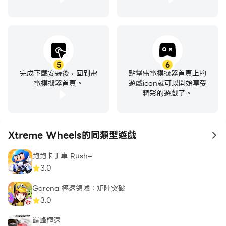
5
6
完成下載安裝後，回到雷
點擊雷電模擬器首頁上的
電模擬器首頁。
遊戲icon就可以開始享受
精彩的遊戲了。
Xtreme Wheels的同類型遊戲
to
跑跑卡丁車 Rush+
3.0
Garena 極速領域：矩陣突破
3.0
巔峰極速