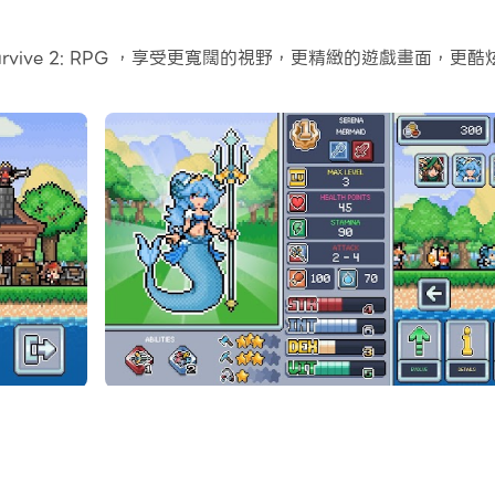
射擊按鈕、隱藏滑鼠按鈕、連續按鍵等。
片
l Survive 2: RPG ，享受更寬闊的視野，更精緻的遊戲畫
可以幫助你在幾個簡單的點擊中自訂控制，自由移動你的英雄。現在
盡可能地生存下去
、石頭和礦石等資源，進化你最喜歡的英雄！
結束了！
很開心，而且您的體驗不會受到不便的廣告的阻礙！
且投機取巧的手機遊戲中精心開發的創新產品。