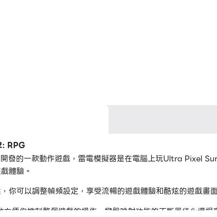
: RPG
kull Studios開發的一款動作遊戲，雷電模擬器是在電腦上玩Ultra Pix
式的遊戲體驗。
: RPG的時候，你可以調整幀頻設定，享受流暢的遊戲體驗和酷炫的遊戲畫
地方便你控制整個遊戲的操作。鍵盤映射功能的不斷最佳化還提