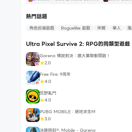
熱門話題
角色扮演遊戲
Roguelike 遊戲
休閒
單人
風
Ultra Pixel Survive 2: RPG的同類型遊戲
Garena 傳說對決：膽大黨聯動開啟！
2.0
Free Fire: 9周年
4.0
荒野亂鬥
4.0
PUBG MOBILE：絕地求生M
3.0
決勝時刻®: Mobile - Garena