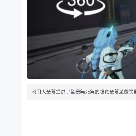
利用大螢幕提供了全景無死角的超寬螢幕遊戲視野。能夠清
高幀率