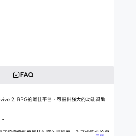
FAQ
el Survive 2: RPG的最佳平台，可提供強大的功能幫助
面。
高了按鍵靈敏度和技能釋放精準度。為了增強你的遊