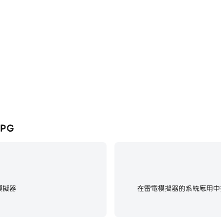
RPG遊戲的畫面更加流暢，動作更加連貫，
在電腦上運行Ultra Pixel S
RPG的視覺體驗和沉浸感。
RPG
模擬器
在雷電模擬器的系統應用中找