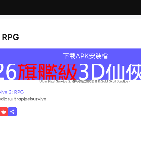
: RPG
下載APK安裝檔
Ultra Pixel Survive 2: RPG的官方開發商為Gold Skull Studios。
ve 2: RPG
dios.ultrapixelsurvive