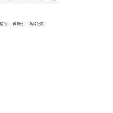
格化
像素化
離線使用