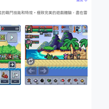
展開
面，更酷炫的戰鬥技能和特效。極致完美的遊戲體驗，盡在雷
就開始在電腦上下載和玩Ultra Pixel