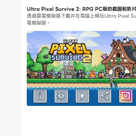
戲體驗，雷電模擬器還為你配置了特殊的按鈕，如
Ultra Pixel Survive 2: RPG PC版的截圖和影
透過雷電模擬器下載并在電腦上暢玩Ultra Pixe
如果你想用遊戲手把玩遊戲，自動啟用的遊戲手把檢測
電模擬器。
Survive 2: RPG吧！
在這款融合了動作角色扮演和生存的精彩遊戲中，
建造路障、熔爐和鐵砧來升級你的武器，收集木材
厭倦了螢幕上充滿廣告的糟糕遊戲？你的問題已經
在《Ultra Pixel Survive》中，您會玩得
只有當你想要寶石時你才會看廣告。
《Ultra Pixel Survival》是在眾多糟糕