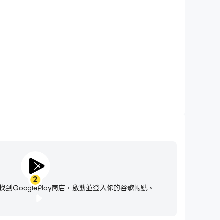
urvive 2: RPG，無需擔心電量不足和設備發熱等問題，想玩
多久就玩多久。
2
到GooglePlay商店，啟動並登入你的谷歌帳號。