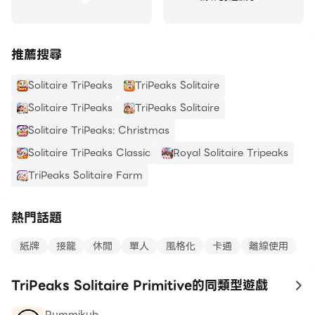
推薦搜尋
Solitaire TriPeaks
TriPeaks Solitaire
Solitaire TriPeaks
TriPeaks Solitaire
Solitaire TriPeaks: Christmas
Solitaire TriPeaks Classic
Royal Solitaire Tripeaks
TriPeaks Solitaire Farm
熱門話題
紙牌
接龍
休閒
單人
風格化
卡通
離線使用
TriPeaks Solitaire Primitive的同類型遊戲
to
Rummikub