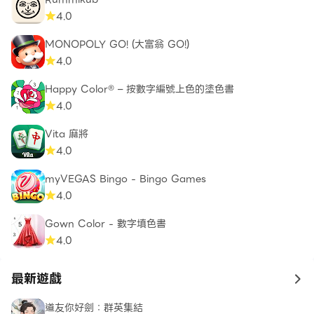
4.0
MONOPOLY GO! (大富翁 GO!)
4.0
Happy Color® – 按數字編號上色的塗色書
4.0
Vita 麻將
4.0
myVEGAS Bingo - Bingo Games
4.0
Gown Color - 數字填色書
4.0
最新遊戲
to 
道友你好劍：群英集結