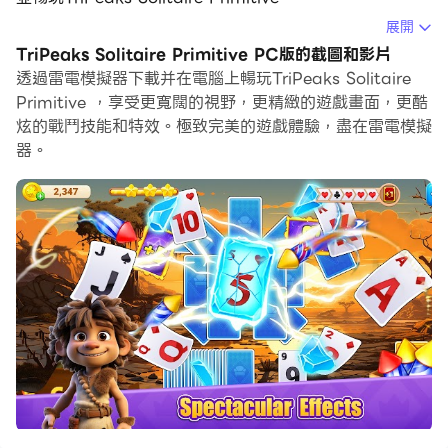
展開
在電腦上運行TriPeaks Solitaire Primitive，您可以在大
TriPeaks Solitaire Primitive PC版的截圖和影片
螢幕上清晰地瀏覽, 而用滑鼠和鍵盤操控應用程式比用觸摸
透過雷電模擬器下載并在電腦上暢玩TriPeaks Solitaire
屏鍵盤要快得多，同時你將永遠不必擔心設備的電量問題。
Primitive ，享受更寬闊的視野，更精緻的遊戲畫面，更酷
炫的戰鬥技能和特效。極致完美的遊戲體驗，盡在雷電模擬
通過多開和同步功能，你甚至可以在PC上運行多個應用程
器。
式和帳戶。
而文件互傳功能讓分享圖像、影片和文件也變得非常容易。
下載TriPeaks Solitaire Primitive並在PC上運行。享受
PC端的大螢幕和高畫質畫質吧!
TriPeaks紙牌原始農場是一款最新設計的紙牌遊戲，它基
於最受歡迎和經典的TriPeaks紙牌遊戲玩法。
您將在手機或平板電腦上體驗最好的TriPeaks紙牌遊戲！
增加了許多新功能。
⚡重點⚡