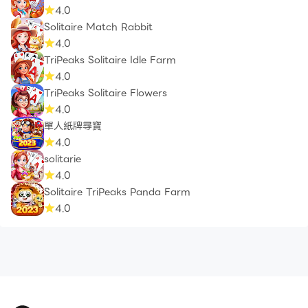
4.0
Solitaire Match Rabbit
4.0
TriPeaks Solitaire Idle Farm
4.0
TriPeaks Solitaire Flowers
4.0
單人紙牌尋寶
4.0
solitarie
4.0
Solitaire TriPeaks Panda Farm
4.0