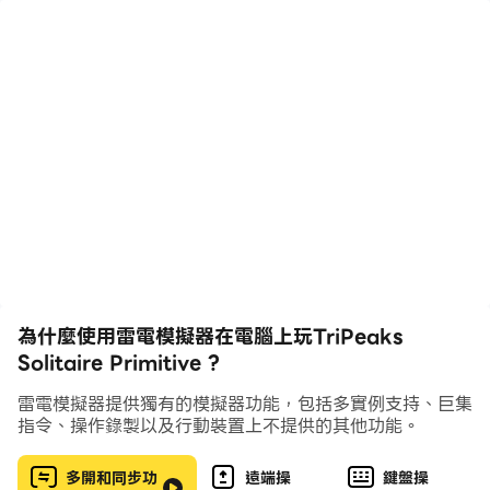
-最佳TriPeaks單人紙牌遊戲：基於經典單人紙牌遊戲
-最具挑戰性：它使您思考
-美麗的主題：您可以完全自定義遊戲
-隨時可用：您可以輕鬆在設備上播放
✨功能✨
♣️支持多種語言
♦️通過贏得關卡來養花
Feature️功能撤消動作
♥️功能使用提示
♣️大而容易看的卡片
為什麼使用雷電模擬器在電腦上玩TriPeaks
Solitaire Primitive ?
Offline️離線播放且無數據費用
♦️定時器模式支持
雷電模擬器提供獨有的模擬器功能，包括多實例支持、巨集
指令、操作錄製以及行動裝置上不提供的其他功能。
喜歡在PC上玩TriPeaks紙牌紙牌遊戲嗎？這無疑是您手中
最好的TriPeaks紙牌遊戲！
多開和同步功
遠端操
鍵盤操