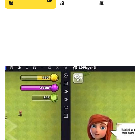
能
控
控
快來免費嘗試我們的TriPeaks紙牌原始農場卡遊戲！用它
訓練您的大腦並消磨時間！
★100％上癮和有趣，立即下載！ ★
有什麼問題嗎？給我們發電子郵件