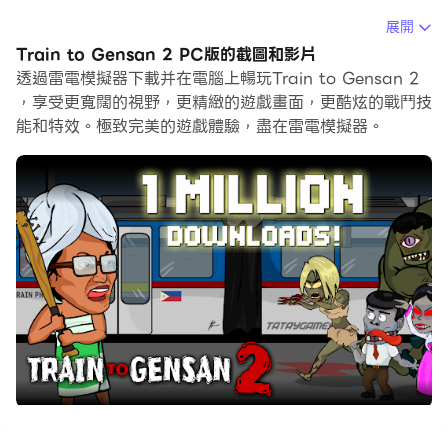
當你在電腦上玩Train to Gensan 2的時候，你可以調整
展開
幀頻設定，享受流暢的遊戲體驗和酷炫的遊戲畫面。
Train to Gensan 2 PC版的截圖和影片
透過雷電模擬器下載并在電腦上暢玩Train to Gensan 2
雷電模擬器還提供配置好的鍵盤映射，以最大限度地方便你
，享受更寬闊的視野，更精緻的遊戲畫面，更酷炫的戰鬥技
控制整個遊戲的操作。鍵盤映射功能的不斷最佳化還提高了
能和特效。極致完美的遊戲體驗，盡在雷電模擬器。
按鍵靈敏度和技能釋放精準度。為了增強你的遊戲體驗，雷
電模擬器還為你配置了特殊的按鈕，如射擊按鈕、隱藏滑鼠
按鈕、連續按鍵等。
如果你想用遊戲手把玩遊戲，自動啟用的遊戲手把檢測可以
幫助你在幾個簡單的點擊中自訂控制，自由移動你的英雄。
現在就開始在電腦上下載和玩Train to Gensan 2吧！
媽媽要去元山省給兒子過生日，她坐捷運火車，但火車上沒
有人知道它已經感染了一種叫做“班託病毒”的病毒，它可
以把你變成殭屍。