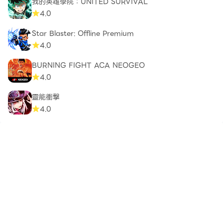
我的英雄學院：UNITED SURVIVAL
4.0
Star Blaster: Offline Premium
4.0
BURNING FIGHT ACA NEOGEO
4.0
靈能衝擊
4.0