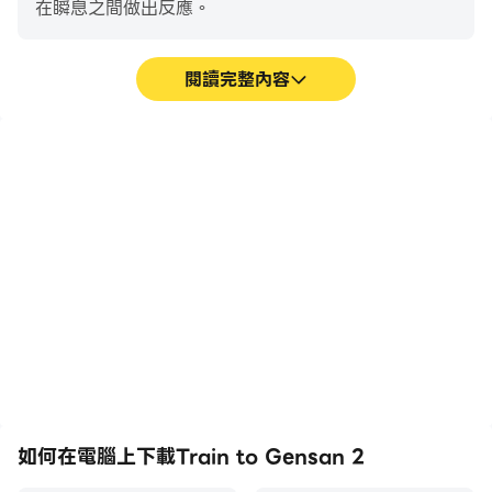
在瞬息之間做出反應。
閱讀完整內容
高幀率
超長續航
在高FPS的支援下，Train
在電腦上運行Train to
to Gensan 2遊戲的畫面
Gensan 2，無需擔心電量
更加流暢，動作更加連貫，
不足和設備發熱等問題，想
增強了玩Train to
玩多久就玩多久。
Gensan 2的視覺體驗和沉
浸感。
如何在電腦上下載Train to Gensan 2