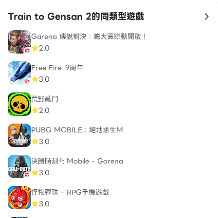
Train to Gensan 2的同類型遊戲
to
Garena 傳說對決：膽大黨聯動開啟！
2.0
Free Fire: 9周年
3.0
荒野亂鬥
2.0
PUBG MOBILE：絕地求生M
3.0
決勝時刻®: Mobile - Garena
3.0
怪物彈珠 - RPG手機遊戲
3.0