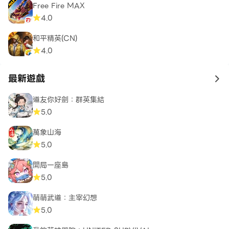
Free Fire MAX
4.0
和平精英(CN)
4.0
最新遊戲
to 
道友你好劍：群英集結
5.0
萬象山海
5.0
開局一座島
5.0
萌萌武道：主宰幻想
5.0