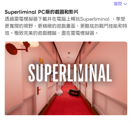
覽, 而用滑鼠和鍵盤操控應用程式比用觸摸屏鍵盤要快得
展開
多，同時你將永遠不必擔心設備的電量問題。
Superliminal PC版的截圖和影片
透過雷電模擬器下載并在電腦上暢玩Superliminal ，享受
通過多開和同步功能，你甚至可以在PC上運行多個應用程
更寬闊的視野，更精緻的遊戲畫面，更酷炫的戰鬥技能和特
式和帳戶。
效。極致完美的遊戲體驗，盡在雷電模擬器。
而文件互傳功能讓分享圖像、影片和文件也變得非常容易。
下載Superliminal並在PC上運行。享受PC端的大螢幕和
高畫質畫質吧!
注意 - 試玩後再購買 - 免費試玩開始部分。一次性應用內
購買解鎖完整遊戲。無廣告。
在淩晨3點墜入夢鄉。你閉上雙眼，聽著皮爾斯醫生絮叨著
自己的夢塑療程。醒來時，你發現自己置身於陌生的奇特場
所，這時才發現，原來自己困在了夢境裡。在這裡，視角即
現實。歡迎來到Superliminal的世界。