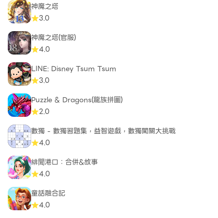
神魔之塔
3.0
神魔之塔(官服)
4.0
LINE: Disney Tsum Tsum
3.0
Puzzle & Dragons(龍族拼圖)
2.0
數獨 - 數獨習題集，益智遊戲，數獨闖關大挑戰
4.0
緋聞港口：合併&故事
4.0
童話融合記
4.0