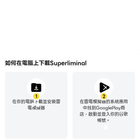
更加流暢，動作更加連貫，
現和操作過程，有助於學習
增強了玩Superliminal的
和改進駕駛技術，或者與其
視覺體驗和沉浸感。
他玩家分享自己的遊戲經歷
和成就。
如何在電腦上下載Superliminal
1
2
在你的電腦下載並安裝雷
在雷電模擬器的系統應用
電模擬器
中找到GooglePlay商
店，啟動並登入你的谷歌
帳號。