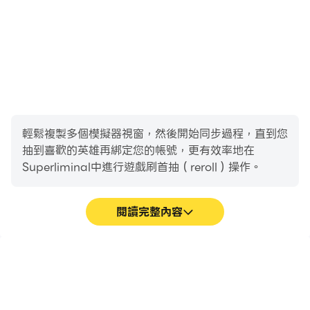
輕鬆複製多個模擬器視窗，然後開始同步過程，直到您
抽到喜歡的英雄再綁定您的帳號，更有效率地在
Superliminal中進行遊戲刷首抽（reroll）操作。
閱讀完整內容
高幀率
影片錄製
在高FPS的支援下，
輕鬆記錄下在
Superliminal遊戲的畫面
Superliminal中的賽事表