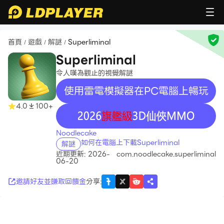
首頁
遊戲
解謎
Superliminal
/
/
/
Superliminal
令人嘆為觀止的視覺解謎
使用雷電模擬器在PC電腦上暢玩
4.0
100+
recommend
Noodlecake
如何在電腦上下載Superliminal
解謎
近期更新: 2026-
com.noodlecake.superliminal
06-20
邀請好友並賺取回饋金
分享
: