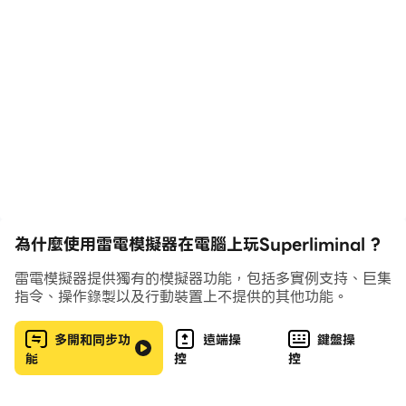
Superliminal是一款第一視角解密遊戲，靈感源自視角與
光學幻象。玩家需要擁有見怪不怪的奇思異想才能解開謎
題。
遊戲包括靜謐而離奇的環境、引人入“睡”的旁白以及各種
不可思議的物體。
為什麼使用雷電模擬器在電腦上玩Superliminal ?
雷電模擬器提供獨有的模擬器功能，包括多實例支持、巨集
指令、操作錄製以及行動裝置上不提供的其他功能。
多開和同步功
遠端操
鍵盤操
能
控
控