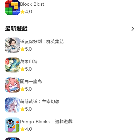
Block Blast!
4.0
最新遊戲
to 
道友你好劍：群英集結
5.0
萬象山海
5.0
開局一座島
5.0
萌萌武道：主宰幻想
5.0
Pango Blocks - 邏輯遊戲
4.0