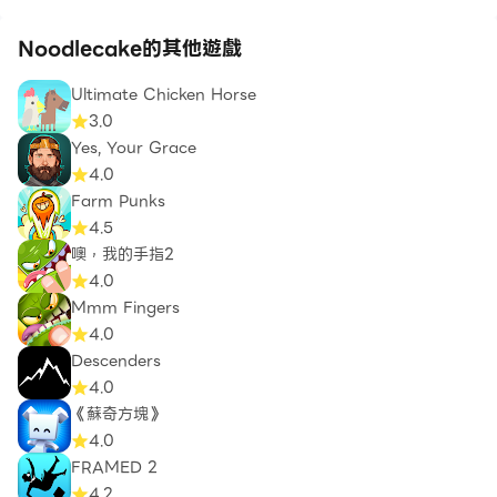
Noodlecake的其他遊戲
Ultimate Chicken Horse
3.0
Yes, Your Grace
4.0
Farm Punks
4.5
噢，我的手指2
4.0
Mmm Fingers
4.0
Descenders
4.0
《蘇奇方塊》
4.0
FRAMED 2
4.2