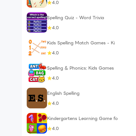
4.0
Spelling Quiz - Word Trivia
4.0
Kids Spelling Match Games - Ki
4.0
Spelling & Phonics: Kids Games
4.0
English Spelling
4.0
Kindergartens Learning Game fo
4.0