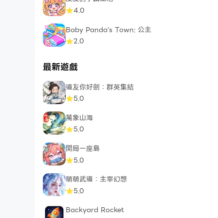
4.0
Baby Panda's Town: 公主
2.0
最新遊戲
道友你好劍：群英集結
5.0
萬象山海
5.0
開局一座島
5.0
萌萌武道：主宰幻想
5.0
Backyard Rocket