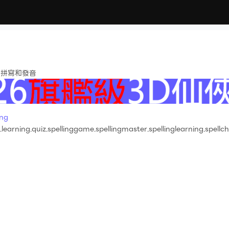
的拼寫和發音
ng
.learning.quiz.spellinggame.spellingmaster.spellinglearning.spellc