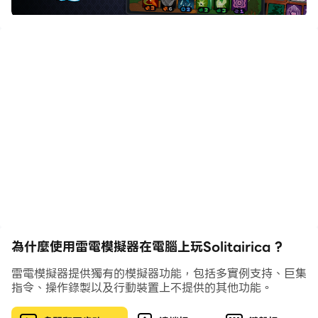
Gather your weapons and prepare to battle the
armies of Stuck. In the land of Myriodd, all of the
hearts have been stolen by the horrible Emperor
Stuck, and you are the latest warrior brave
enough to try to return them, saving the world
from total heartless destruction!
With the guidance of the great Kismet who will
teach you the power of solitaire and the four
great energies—attack, defense, agility and
willpower—to battle your enemies... you could
finally be the one to save the realm.
為什麼使用雷電模擬器在電腦上玩Solitairica ?
Each player’s journey will be a unique challenge,
with a horde of ever-changing enemies and a
雷電模擬器提供獨有的模擬器功能，包括多實例支持、巨集
wide variety of items and spells to explore. Battle
指令、操作錄製以及行動裝置上不提供的其他功能。
your enemies with brute force, or cleverly