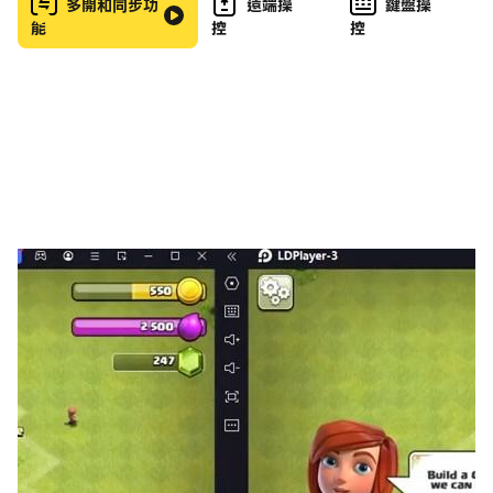
多開和同步功
遠端操
鍵盤操
constructed builds with devastating combos, and
能
控
控
defeat the Armies of Stuck!
Key Features:
- Introducing a brand new turn based solitaire
combat system.
- Procedural enemies that combine hilarious and
dangerous traits for endless variety.
- Heaps of items and scores of spells to combine.
Millions of builds to try!
- Challenging and dynamic rogue-like progression.
- Four great energies to master: attack (destroy
cards), defense (counter and armor), agility
(peeking and quickness) and willpower (healing
and the arcane).
- Collect wildstone each journey to upgrade cards
and unlock new decks, which change the way you