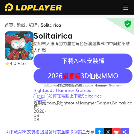
首頁
遊戲
紙牌
Solitairica
/
/
/
Solitairica
使用單人紙牌的力量在角色扮演遊戲戰鬥中與動態敵
人作戰
下載APK安裝檔
4.0
5+
recommend
Solitairica的官方開發商為Righteous Hammer Games。
Righteous Hammer Games
如何在電腦上下載Solitairica
紙牌
近期更
com.RighteousHammerGames.Solitairica
新:
2026-
08-
08
下載APK安裝檔
邀請好友並賺取回饋金
分享
: