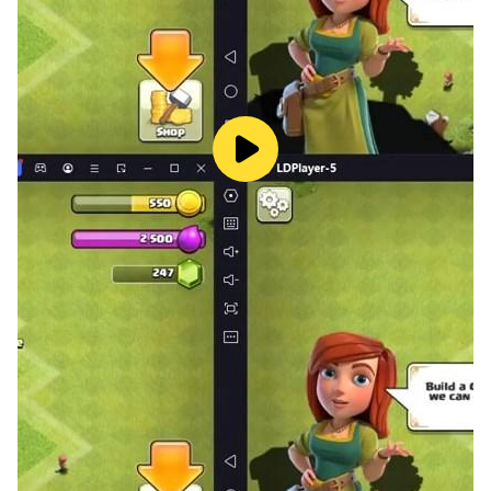
play.
- Deck upgrades include Ace, King and Queen
cards which provide powerful boosts during
battle.