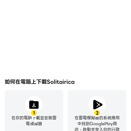
高幀率
影片錄製
在高FPS的支援下，
輕鬆記錄下在Solitairica中
Solitairica遊戲的畫面更加
的賽事表現和操作過程，有
流暢，動作更加連貫，增強
助於學習和改進駕駛技術，
了玩Solitairica的視覺體驗
或者與其他玩家分享自己的
和沉浸感。
遊戲經歷和成就。
如何在電腦上下載Solitairica
1
2
在你的電腦下載並安裝雷
在雷電模擬器的系統應用
電模擬器
中找到GooglePlay商
店，啟動並登入你的谷歌