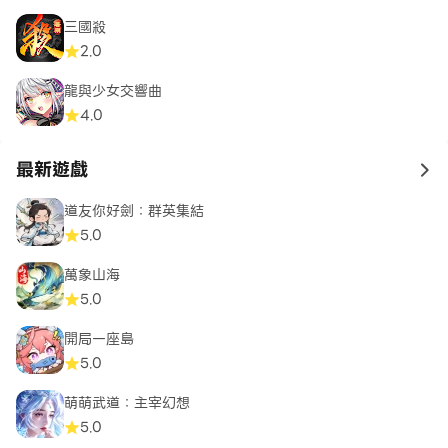
三國殺
2.0
龍與少女交響曲
4.0
最新遊戲
to 
道友你好劍：群英集結
5.0
萬象山海
5.0
開局一座島
5.0
萌萌武道：主宰幻想
5.0