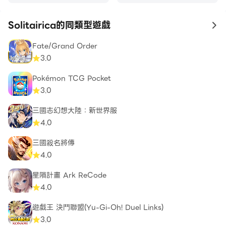
Solitairica的同類型遊戲
to
Fate/Grand Order
3.0
Pokémon TCG Pocket
3.0
三國志幻想大陸：新世界服
4.0
三國殺名將傳
4.0
星隕計畫 Ark ReCode
4.0
遊戲王 決鬥聯盟(Yu-Gi-Oh! Duel Links)
3.0