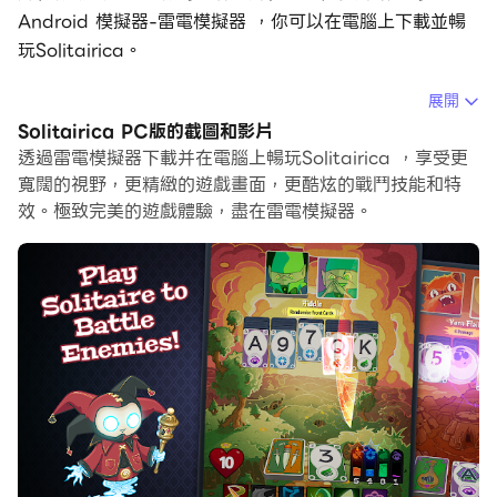
Android 模擬器-雷電模擬器 ，你可以在電腦上下載並暢
玩Solitairica。
在電腦上運行Solitairica，您可以在大螢幕上清晰地瀏覽,
展開
而用滑鼠和鍵盤操控應用程式比用觸摸屏鍵盤要快得多，同
Solitairica PC版的截圖和影片
時你將永遠不必擔心設備的電量問題。
透過雷電模擬器下載并在電腦上暢玩Solitairica ，享受更
寬闊的視野，更精緻的遊戲畫面，更酷炫的戰鬥技能和特
通過多開和同步功能，你甚至可以在PC上運行多個應用程
效。極致完美的遊戲體驗，盡在雷電模擬器。
式和帳戶。
而文件互傳功能讓分享圖像、影片和文件也變得非常容易。
下載Solitairica並在PC上運行。享受PC端的大螢幕和高畫
質畫質吧!
Solitairica takes RPG combat and challenging
rogue-like progression to a fresh new place—the
world of solitaire!