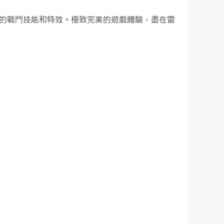
，更酷炫的戰鬥技能和特效。極致完美的遊戲體驗，盡在雷
ece. Drag and place image fragments from your