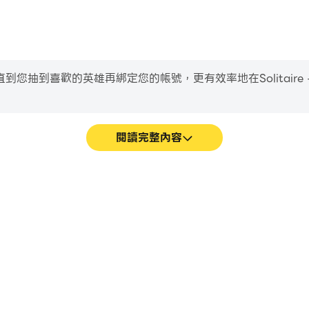
喜歡的英雄再綁定您的帳號，更有效率地在Solitaire - Puzz
閱讀完整內容
es遊戲的畫面更加流暢，動作更加連貫，
輕鬆記錄下在Solitaire - 
es的視覺體驗和沉浸感。
駕駛技術，或者