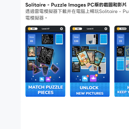
通過多開和同步功能，你甚至可以在PC上運行多
Solitaire - Puzzle Images PC版的截圖和影片
透過雷電模擬器下載并在電腦上暢玩Solitaire 
而文件互傳功能讓分享圖像、影片和文件也變得非
電模擬器。
下載Solitaire - Puzzle Images並在PC
A new spin on solitaire games - now with puz
In Solitaire - Puzzle & Images, you don’t jus
deck onto the main board and watch the full 
Simple to start, satisfying to master.
HOW IT WORKS
Each level gives you a main board and a deck
Find the right pieces, match them, and complet
WHY YOU’LL LOVE IT
🃏 Solitaire meets puzzles
Classic card flow combined with visual puzzl