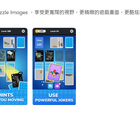
個應用程式和帳戶。
- Puzzle Images ，享受更寬闊的視野，更精緻的遊戲畫面
常容易。
上運行。享受PC端的大螢幕和高畫質畫質吧!
zles and images.
t play cards - you rebuild complete pictures piece by pi
image come to life.
 of image cards.
e the full picture.
e mechanics