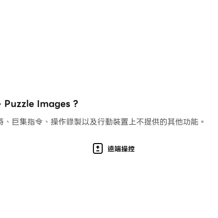
ge
zzle Images ?
ing games, this is a fresh and addictive way to play.
持、巨集指令、操作錄製以及行動裝置上不提供的其他功能。
 picture.
遠端操控