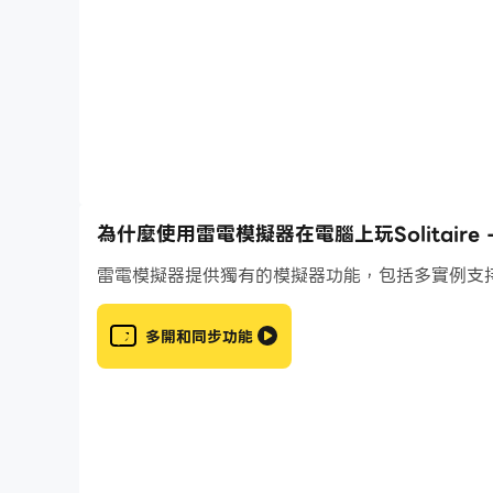
🧩 Collect & complete images
Find all fragments and rebuild the full picture
🎯 Simple drag & match gameplay
Easy to learn, hard to put down
✨ Satisfying progress
Every move brings you closer to the final ima
🌿 Relaxing experience
No rush - just smooth, engaging gameplay
為什麼使用雷電模擬器在電腦上玩Solitaire - Pu
Whether you enjoy solitaire, puzzles, or relax
雷電模擬器提供獨有的模擬器功能，包括多實例支
Download now and start completing your first
多開和同步功能