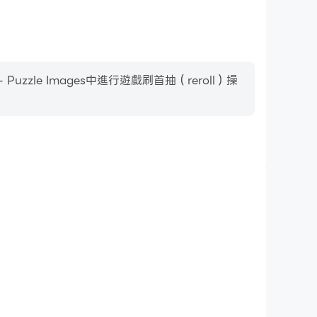
le Images中進行遊戲刷首抽（reroll）操
影片錄製
Puzzle Images中的賽事表現和操作過程，有助於學習和改進
與其他玩家分享自己的遊戲經歷和成就。