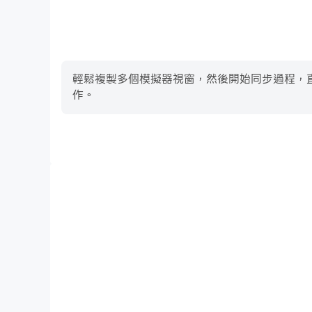
輕鬆複製多個模擬器視窗，然後開始同步過程，直到您抽到
作。
高幀率
在高FPS的支援下，Solitaire - Puzzle Imag
增強了玩Solitaire - Puzzle Imag